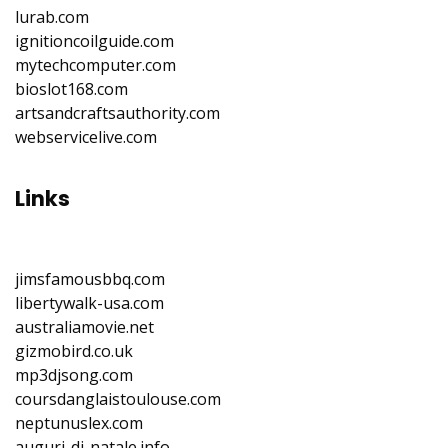
lurab.com
ignitioncoilguide.com
mytechcomputer.com
bioslot168.com
artsandcraftsauthority.com
webservicelive.com
Links
jimsfamousbbq.com
libertywalk-usa.com
australiamovie.net
gizmobird.co.uk
mp3djsong.com
coursdanglaistoulouse.com
neptunuslex.com
auguri-di-natale.info