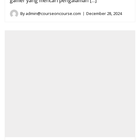
gamer yang mencari pengalaman […]
By
admin@courseoncourse.com
December 28, 2024