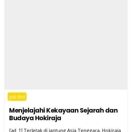
Judi Slot
Menjelajahi Kekayaan Sejarah dan
Budaya Hokiraja
[ad_1] Terletak di jantung Asia Tenggara, Hokiraja