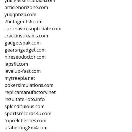
yukigassencanada.com
articlehorizone.com
yuqqbbzp.com
7betagents6.com
coronavirusuptodate.com
crackinstreams.com
gadgetspak.com
gearsngadget.com
hireseodoctor.com
lapsfit.com
levelup-fast.com
mytreepla.net
pokersimulations.com
replicamanufactory.net
rezultate-loto.info
splendifulous.com
sportsrecords4u.com
topceleberites.com
ufabetting8m4.com