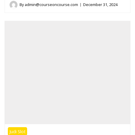
By
admin@courseoncourse.com
December 31, 2024
Judi Slot