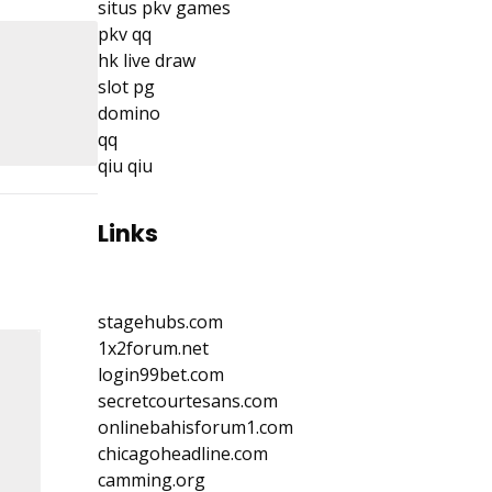
situs pkv games
pkv qq
hk live draw
slot pg
domino
qq
qiu qiu
Links
stagehubs.com
1x2forum.net
login99bet.com
secretcourtesans.com
onlinebahisforum1.com
chicagoheadline.com
camming.org