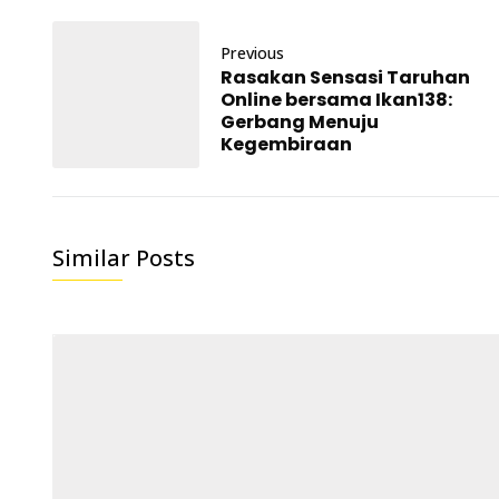
Previous
Rasakan Sensasi Taruhan
Online bersama Ikan138:
Gerbang Menuju
Kegembiraan
Similar Posts