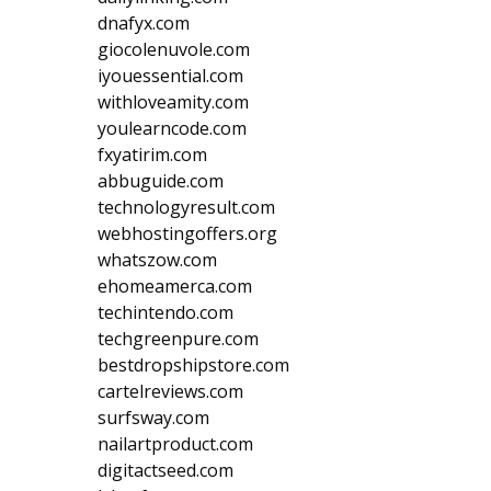
dnafyx.com
giocolenuvole.com
iyouessential.com
withloveamity.com
youlearncode.com
fxyatirim.com
abbuguide.com
technologyresult.com
webhostingoffers.org
whatszow.com
ehomeamerca.com
techintendo.com
techgreenpure.com
bestdropshipstore.com
cartelreviews.com
surfsway.com
nailartproduct.com
digitactseed.com