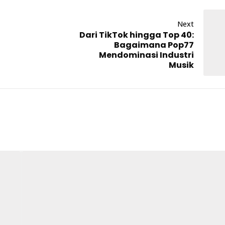
Next
Dari TikTok hingga Top 40:
Bagaimana Pop77
Mendominasi Industri
Musik