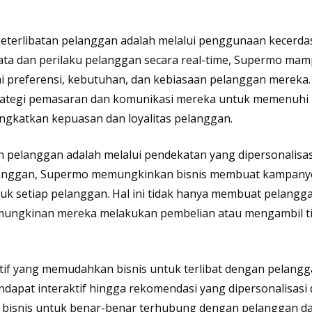
 keterlibatan pelanggan adalah melalui penggunaan kecerd
data dan perilaku pelanggan secara real-time, Supermo ma
preferensi, kebutuhan, dan kebiasaan pelanggan mereka. 
ategi pemasaran dan komunikasi mereka untuk memenuhi
ngkatkan kepuasan dan loyalitas pelanggan.
pelanggan adalah melalui pendekatan yang dipersonalisasi.
langgan, Supermo memungkinkan bisnis membuat kampany
ntuk setiap pelanggan. Hal ini tidak hanya membuat pelang
emungkinan mereka melakukan pembelian atau mengambil ti
tif yang memudahkan bisnis untuk terlibat dengan pelang
ndapat interaktif hingga rekomendasi yang dipersonalisasi
 bisnis untuk benar-benar terhubung dengan pelanggan d