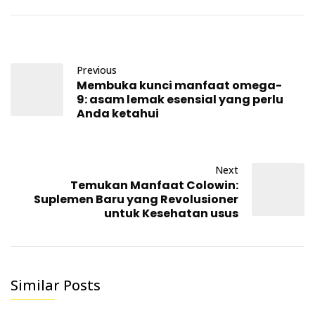
Previous
Membuka kunci manfaat omega-
9: asam lemak esensial yang perlu
Anda ketahui
Next
Temukan Manfaat Colowin:
Suplemen Baru yang Revolusioner
untuk Kesehatan usus
Similar Posts