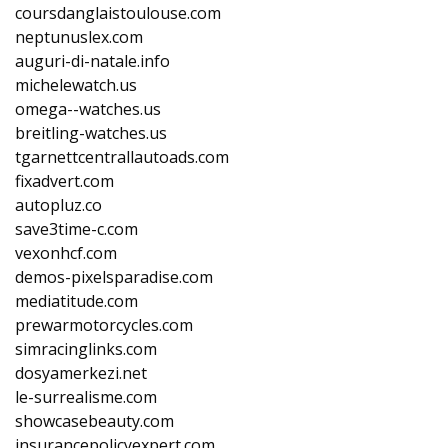
coursdanglaistoulouse.com
neptunuslex.com
auguri-di-natale.info
michelewatch.us
omega--watches.us
breitling-watches.us
tgarnettcentrallautoads.com
fixadvert.com
autopluz.co
save3time-c.com
vexonhcf.com
demos-pixelsparadise.com
mediatitude.com
prewarmotorcycles.com
simracinglinks.com
dosyamerkezi.net
le-surrealisme.com
showcasebeauty.com
insurancepolicyexpert.com