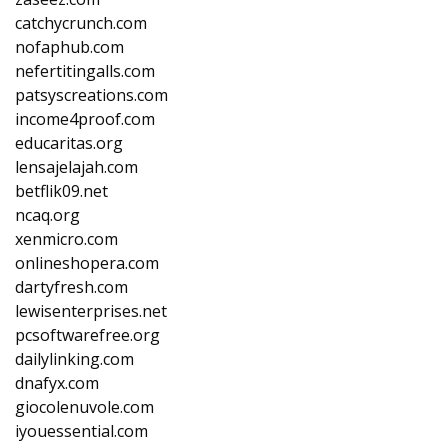
catchycrunch.com
nofaphub.com
nefertitingalls.com
patsyscreations.com
income4proof.com
educaritas.org
lensajelajah.com
betflik09.net
ncaq.org
xenmicro.com
onlineshopera.com
dartyfresh.com
lewisenterprises.net
pcsoftwarefree.org
dailylinking.com
dnafyx.com
giocolenuvole.com
iyouessential.com