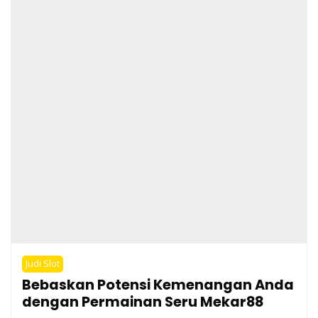
Judi Slot
Bebaskan Potensi Kemenangan Anda
dengan Permainan Seru Mekar88