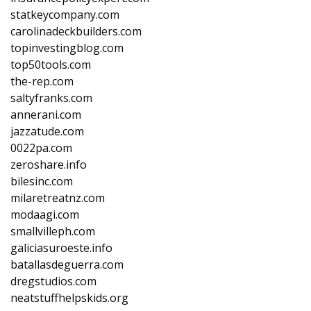
statkeycompany.com
carolinadeckbuilders.com
topinvestingblog.com
top50tools.com
the-rep.com
saltyfranks.com
annerani.com
jazzatude.com
0022pa.com
zeroshare.info
bilesinc.com
milaretreatnz.com
modaagi.com
smallvilleph.com
galiciasuroeste.info
batallasdeguerra.com
dregstudios.com
neatstuffhelpskids.org