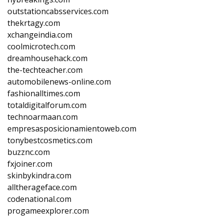
outstationcabsservices.com
thekrtagy.com
xchangeindia.com
coolmicrotech.com
dreamhousehack.com
the-techteacher.com
automobilenews-online.com
fashionalltimes.com
totaldigitalforum.com
technoarmaan.com
empresasposicionamientoweb.com
tonybestcosmetics.com
buzznc.com
fxjoiner.com
skinbykindra.com
alltherageface.com
codenational.com
progameexplorer.com