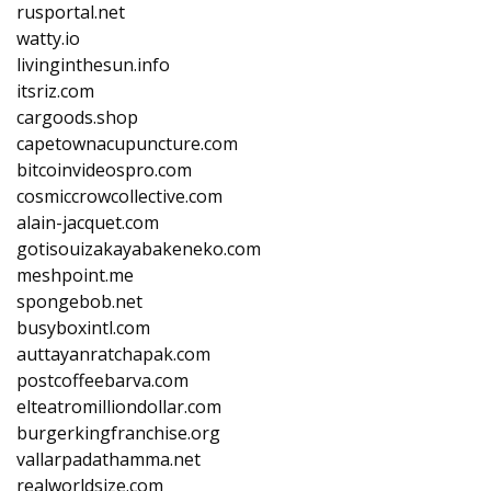
rusportal.net
watty.io
livinginthesun.info
itsriz.com
cargoods.shop
capetownacupuncture.com
bitcoinvideospro.com
cosmiccrowcollective.com
alain-jacquet.com
gotisouizakayabakeneko.com
meshpoint.me
spongebob.net
busyboxintl.com
auttayanratchapak.com
postcoffeebarva.com
elteatromilliondollar.com
burgerkingfranchise.org
vallarpadathamma.net
realworldsize.com