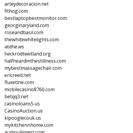
arteydecoracion.net
fithog.com
bestlaptopbestmonitor.com
georginaryland.com
roseandbasil.com
thewhitewhitelights.com
atdhe.ws
heckrodtwetland.org
halfheardinthestillness.com
mybestmassagechair.com
ericreed.net
fluxetine.com
mobilecasino8760.com
betqq3.net
casinoloans5.us
CasinoAuction.us
kipooglecouk.us
mykitchennhome.com
aumoulinvert.com