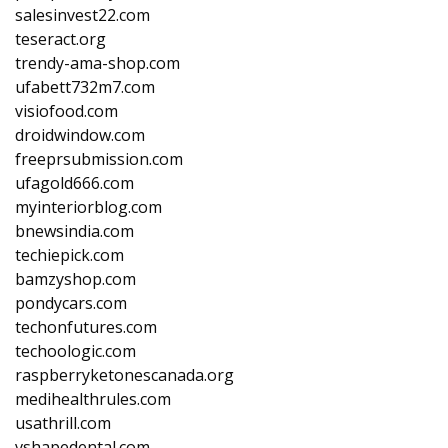
salesinvest22.com
teseract.org
trendy-ama-shop.com
ufabett732m7.com
visiofood.com
droidwindow.com
freeprsubmission.com
ufagold666.com
myinteriorblog.com
bnewsindia.com
techiepick.com
bamzyshop.com
pondycars.com
techonfutures.com
techoologic.com
raspberryketonescanada.org
medihealthrules.com
usathrill.com
vshapedental.com