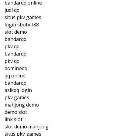
bandarqq online
judi qq
situs pkv games
login sbobet88
slot demo
bandarqq
pkv qq
bandarqq
pkv qq
dominoqq
qq online
bandarqq
asikqq login
pkv games
mahjong demo
demo slot
link slot
slot demo mahjong
situs pkv games