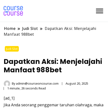
Coba slot X500 dari Pragmatic Play hari ini
Slot Gacor Hari Ini dari
untuk peluang menang besar. Slot gacor ini
Pragmatic Play, Coba Slot
memberikan hasil maksimal setiap putaran.
Home
Judi Slot
Dapatkan Aksi: Menjelajahi
Manfaat 988bet
X500 untuk Kemenangan
Judi Slot
Dapatkan Aksi: Menjelajahi
Manfaat 988bet
By
admin@courseoncourse.com
August 20, 2025
1 minute, 26 seconds Read
[ad_1]
Jika Anda seorang penggemar taruhan olahraga, maka