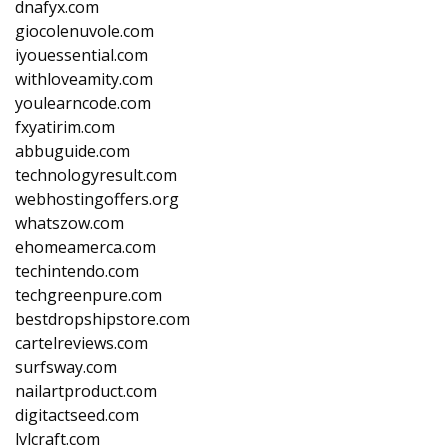
dnafyx.com
giocolenuvole.com
iyouessential.com
withloveamity.com
youlearncode.com
fxyatirim.com
abbuguide.com
technologyresult.com
webhostingoffers.org
whatszow.com
ehomeamerca.com
techintendo.com
techgreenpure.com
bestdropshipstore.com
cartelreviews.com
surfsway.com
nailartproduct.com
digitactseed.com
lvlcraft.com