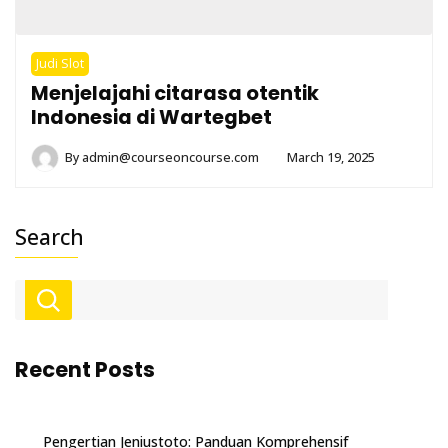
Judi Slot
Menjelajahi citarasa otentik
Indonesia di Wartegbet
By
admin@courseoncourse.com
March 19, 2025
Search
Recent Posts
Pengertian Jeniustoto: Panduan Komprehensif