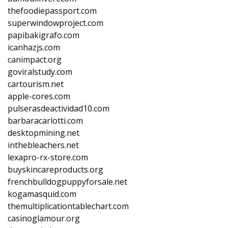
thefoodiepassport.com
superwindowproject.com
papibakigrafo.com
icanhazjs.com
canimpact.org
goviralstudy.com
cartourism.net
apple-cores.com
pulserasdeactividad10.com
barbaracarlotti.com
desktopmining.net
inthebleachers.net
lexapro-rx-store.com
buyskincareproducts.org
frenchbulldogpuppyforsale.net
kogamasquid.com
themultiplicationtablechart.com
casinoglamour.org