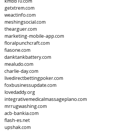
kmbb10.com
getxtrem.com
weactinfo.com
meshingsocial.com
thearguer.com
marketing-mobile-app.com
floralpunchcraft.com
fiasone.com
danktankbattery.com
mealudo.com
charlie-day.com
livedirectbettingpoker.com
foxbusinessupdate.com
lovedaddy.org
integrativemedicalmassageplano.com
mrrugwashing.com
acb-bankia.com
flash-es.net
upshak.com