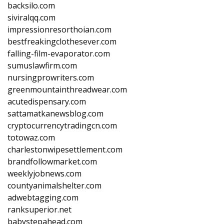
backsilo.com
siviralqq.com
impressionresorthoian.com
bestfreakingclothesever.com
falling-film-evaporator.com
sumuslawfirm.com
nursingprowriters.com
greenmountainthreadwear.com
acutedispensary.com
sattamatkanewsblog.com
cryptocurrencytradingcn.com
totowaz.com
charlestonwipesettlement.com
brandfollowmarket.com
weeklyjobnews.com
countyanimalshelter.com
adwebtagging.com
ranksuperior.net
babystepahead.com