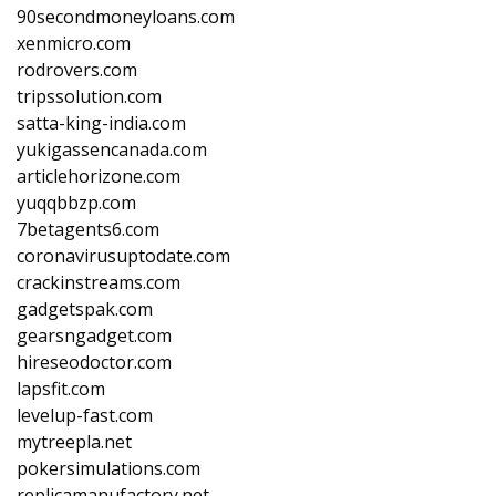
90secondmoneyloans.com
xenmicro.com
rodrovers.com
tripssolution.com
satta-king-india.com
yukigassencanada.com
articlehorizone.com
yuqqbbzp.com
7betagents6.com
coronavirusuptodate.com
crackinstreams.com
gadgetspak.com
gearsngadget.com
hireseodoctor.com
lapsfit.com
levelup-fast.com
mytreepla.net
pokersimulations.com
replicamanufactory.net