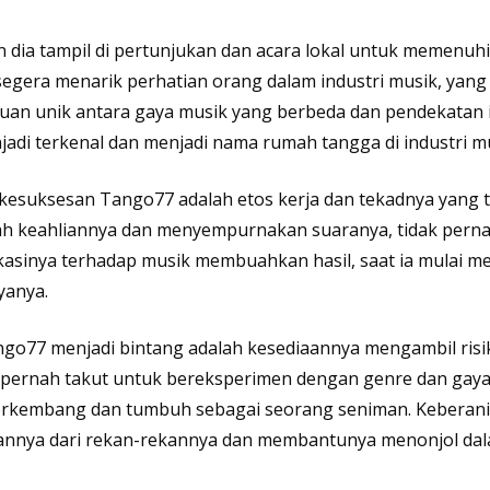
 dia tampil di pertunjukan dan acara lokal untuk memenuh
egera menarik perhatian orang dalam industri musik, yang
n unik antara gaya musik yang berbeda dan pendekatan i
adi terkenal dan menjadi nama rumah tangga di industri mu
 kesuksesan Tango77 adalah etos kerja dan tekadnya yang ti
h keahliannya dan menyempurnakan suaranya, tidak pern
kasinya terhadap musik membuahkan hasil, saat ia mulai me
yanya.
ngo77 menjadi bintang adalah kesediaannya mengambil risi
k pernah takut untuk bereksperimen dengan genre dan gay
erkembang dan tumbuh sebagai seorang seniman. Keberan
nnya dari rekan-rekannya dan membantunya menonjol dala