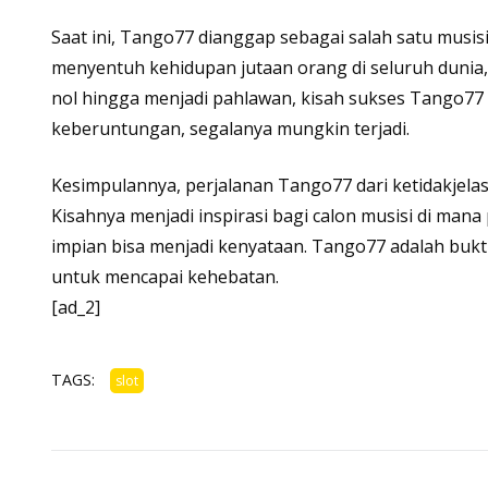
Saat ini, Tango77 dianggap sebagai salah satu musis
menyentuh kehidupan jutaan orang di seluruh dunia, 
nol hingga menjadi pahlawan, kisah sukses Tango77 m
keberuntungan, segalanya mungkin terjadi.
Kesimpulannya, perjalanan Tango77 dari ketidakjel
Kisahnya menjadi inspirasi bagi calon musisi di man
impian bisa menjadi kenyataan. Tango77 adalah buk
untuk mencapai kehebatan.
[ad_2]
TAGS:
slot