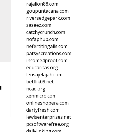
rajalion88.com
goupuntacana.com
riversedgepark.com
zaseez.com
catchycrunch.com
nofaphub.com
nefertitingalls.com
patsyscreations.com
income4proof.com
educaritas.org
lensajelajah.com
betflik09.net
a
ncaq.org
xenmicro.com
onlineshopera.com
dartyfresh.com
lewisenterprises.net
pcsoftwarefree.org
dailylinking.com