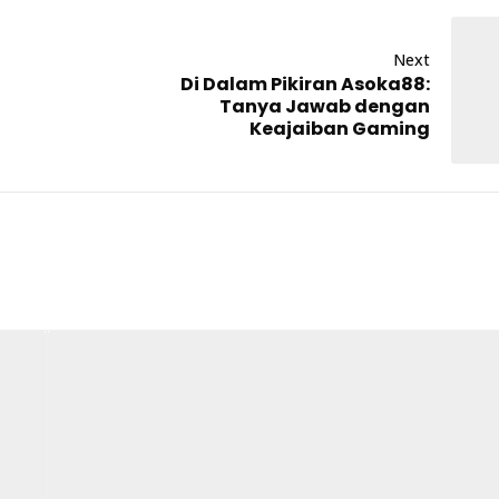
Next
Di Dalam Pikiran Asoka88:
Tanya Jawab dengan
Keajaiban Gaming