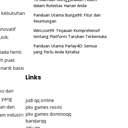
dalam Rutinitas Harian Anda
i kebutuhan
Panduan Utama Bunga99: Fitur dan
Keuntungan
novatif
WinLose99: Tinjauan Komprehensif
tentang Platform Taruhan Terkemuka
sik.
Panduan Utama Parlay4D: Semua
ada henti.
yang Perlu Anda Ketahui
ah puas
narik basis
Links
ko dan
a yang
judi qq online
ian dan
pkv games resmi
pkv games dominoqq
m industri
bandarqq
adu qq