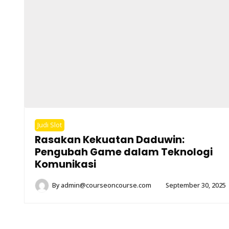
Judi Slot
Rasakan Kekuatan Daduwin:
Pengubah Game dalam Teknologi
Komunikasi
By
admin@courseoncourse.com
September 30, 2025