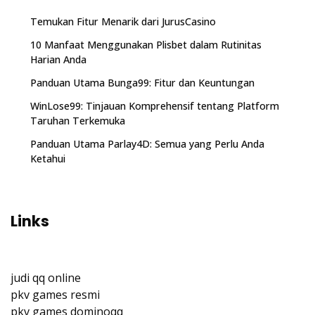
Temukan Fitur Menarik dari JurusCasino
10 Manfaat Menggunakan Plisbet dalam Rutinitas
Harian Anda
Panduan Utama Bunga99: Fitur dan Keuntungan
WinLose99: Tinjauan Komprehensif tentang Platform
Taruhan Terkemuka
Panduan Utama Parlay4D: Semua yang Perlu Anda
Ketahui
Links
judi qq online
pkv games resmi
pkv games dominoqq