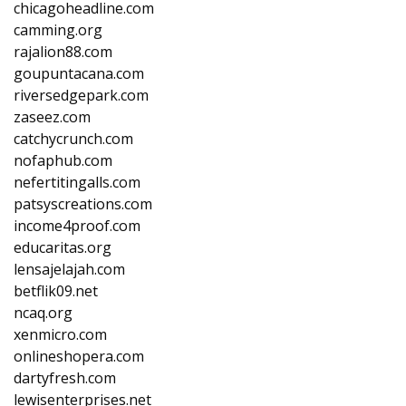
chicagoheadline.com
camming.org
rajalion88.com
goupuntacana.com
riversedgepark.com
zaseez.com
catchycrunch.com
nofaphub.com
nefertitingalls.com
patsyscreations.com
income4proof.com
educaritas.org
lensajelajah.com
betflik09.net
ncaq.org
xenmicro.com
onlineshopera.com
dartyfresh.com
lewisenterprises.net