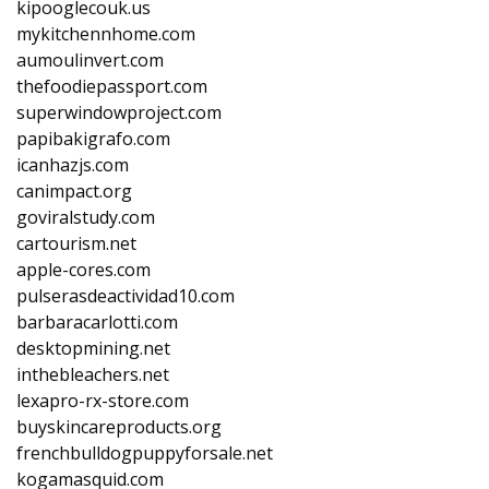
kipooglecouk.us
mykitchennhome.com
aumoulinvert.com
thefoodiepassport.com
superwindowproject.com
papibakigrafo.com
icanhazjs.com
canimpact.org
goviralstudy.com
cartourism.net
apple-cores.com
pulserasdeactividad10.com
barbaracarlotti.com
desktopmining.net
inthebleachers.net
lexapro-rx-store.com
buyskincareproducts.org
frenchbulldogpuppyforsale.net
kogamasquid.com