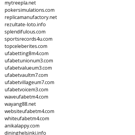
mytreepla.net
pokersimulations.com
replicamanufactory.net
rezultate-loto.info
splendifulous.com
sportsrecords4u.com
topceleberites.com
ufabetting8m4.com
ufabetunionum3.com
ufabetvalueum3.com
ufabetvaultm7.com
ufabetvillageum7.com
ufabetvoicem3.com
waveufabetm4.com
wayang88.net
websiteufabetm4.com
whiteufabetm4.com
anikalappy.com
dininghelsinki.info