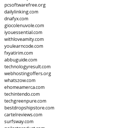
pcsoftwarefree.org
dailylinking.com
dnafyx.com
giocolenuvole.com
iyouessential.com
withloveamity.com
youlearncode.com
fxyatirim.com
abbuguide.com
technologyresult.com
webhostingoffers.org
whatszow.com
ehomeamerca.com
techintendo.com
techgreenpure.com
bestdropshipstore.com
cartelreviews.com
surfsway.com