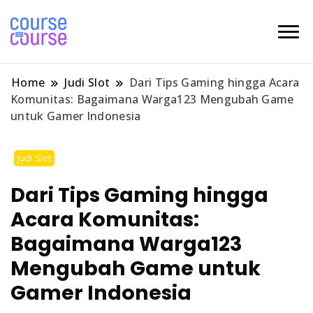
Coba slot X500 dari Pragmatic Play hari ini
Slot Gacor Hari Ini dari
untuk peluang menang besar. Slot gacor ini
Pragmatic Play, Coba Slot
memberikan hasil maksimal setiap putaran.
Home
Judi Slot
Dari Tips Gaming hingga Acara
Komunitas: Bagaimana Warga123 Mengubah Game
X500 untuk Kemenangan
untuk Gamer Indonesia
Judi Slot
Dari Tips Gaming hingga
Acara Komunitas:
Bagaimana Warga123
Mengubah Game untuk
Gamer Indonesia