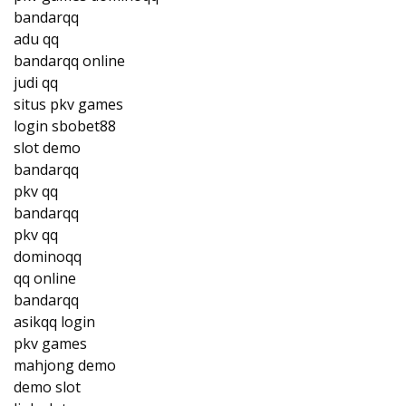
bandarqq
adu qq
bandarqq online
judi qq
situs pkv games
login sbobet88
slot demo
bandarqq
pkv qq
bandarqq
pkv qq
dominoqq
qq online
bandarqq
asikqq login
pkv games
mahjong demo
demo slot