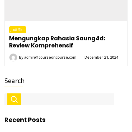
Judi Slot
Mengungkap Rahasia Saung4d:
Review Komprehensif
By
admin@courseoncourse.com
December 21, 2024
Search
Recent Posts