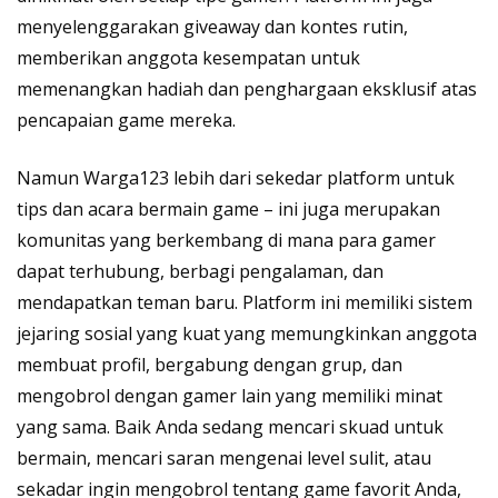
menyelenggarakan giveaway dan kontes rutin,
memberikan anggota kesempatan untuk
memenangkan hadiah dan penghargaan eksklusif atas
pencapaian game mereka.
Namun Warga123 lebih dari sekedar platform untuk
tips dan acara bermain game – ini juga merupakan
komunitas yang berkembang di mana para gamer
dapat terhubung, berbagi pengalaman, dan
mendapatkan teman baru. Platform ini memiliki sistem
jejaring sosial yang kuat yang memungkinkan anggota
membuat profil, bergabung dengan grup, dan
mengobrol dengan gamer lain yang memiliki minat
yang sama. Baik Anda sedang mencari skuad untuk
bermain, mencari saran mengenai level sulit, atau
sekadar ingin mengobrol tentang game favorit Anda,