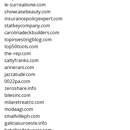
le-surrealisme.com
showcasebeauty.com
insurancepolicyexpert.com
statkeycompany.com
carolinadeckbuilders.com
topinvestingblog.com
top50tools.com
the-rep.com
saltyfranks.com
annerani.com
jazzatude.com
0022pa.com
zeroshare.info
bilesinc.com
milaretreatnz.com
modaagi.com
smallvilleph.com
galiciasuroeste.info