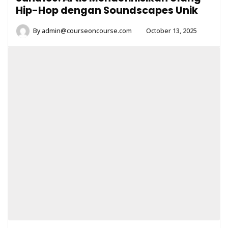
Hip-Hop dengan Soundscapes Unik
By
admin@courseoncourse.com
October 13, 2025