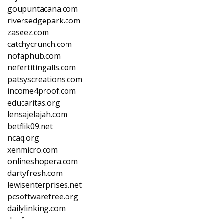
goupuntacana.com
riversedgepark.com
zaseez.com
catchycrunch.com
nofaphub.com
nefertitingalls.com
patsyscreations.com
income4proof.com
educaritas.org
lensajelajah.com
betflik09.net
ncaq.org
xenmicro.com
onlineshopera.com
dartyfresh.com
lewisenterprises.net
pcsoftwarefree.org
dailylinking.com