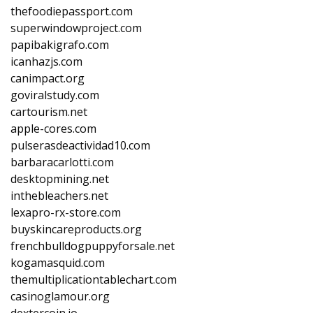
thefoodiepassport.com
superwindowproject.com
papibakigrafo.com
icanhazjs.com
canimpact.org
goviralstudy.com
cartourism.net
apple-cores.com
pulserasdeactividad10.com
barbaracarlotti.com
desktopmining.net
inthebleachers.net
lexapro-rx-store.com
buyskincareproducts.org
frenchbulldogpuppyforsale.net
kogamasquid.com
themultiplicationtablechart.com
casinoglamour.org