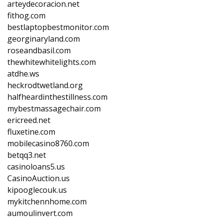
arteydecoracion.net
fithog.com
bestlaptopbestmonitor.com
georginaryland.com
roseandbasil.com
thewhitewhitelights.com
atdhe.ws
heckrodtwetland.org
halfheardinthestillness.com
mybestmassagechair.com
ericreed.net
fluxetine.com
mobilecasino8760.com
betqq3.net
casinoloans5.us
CasinoAuction.us
kipooglecouk.us
mykitchennhome.com
aumoulinvert.com