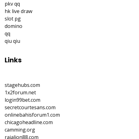
pkv qq
hk live draw
slot pg
domino
qq
qiu qiu
Links
stagehubs.com
1x2forum.net
login99bet.com
secretcourtesans.com
onlinebahisforum1.com
chicagoheadline.com
camming.org
rajalion88.com