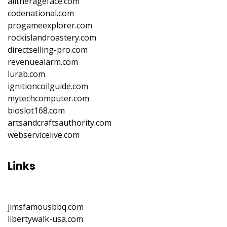
alltherageface.com
codenational.com
progameexplorer.com
rockislandroastery.com
directselling-pro.com
revenuealarm.com
lurab.com
ignitioncoilguide.com
mytechcomputer.com
bioslot168.com
artsandcraftsauthority.com
webservicelive.com
Links
jimsfamousbbq.com
libertywalk-usa.com