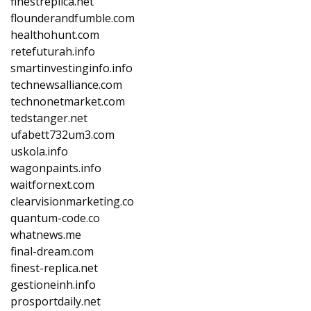
finestreplica.net
flounderandfumble.com
healthohunt.com
retefuturah.info
smartinvestinginfo.info
technewsalliance.com
technonetmarket.com
tedstanger.net
ufabett732um3.com
uskola.info
wagonpaints.info
waitfornext.com
clearvisionmarketing.co
quantum-code.co
whatnews.me
final-dream.com
finest-replica.net
gestioneinh.info
prosportdaily.net