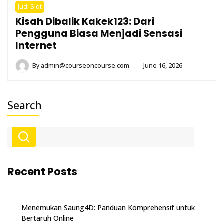
Judi Slot
Kisah Dibalik Kakek123: Dari
Pengguna Biasa Menjadi Sensasi
Internet
By
admin@courseoncourse.com
June 16, 2026
Search
Recent Posts
Menemukan Saung4D: Panduan Komprehensif untuk
Bertaruh Online