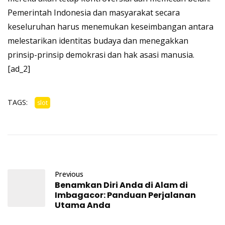
Pemerintah Indonesia dan masyarakat secara
keseluruhan harus menemukan keseimbangan antara
melestarikan identitas budaya dan menegakkan
prinsip-prinsip demokrasi dan hak asasi manusia.
[ad_2]
TAGS:
slot
Previous
Benamkan Diri Anda di Alam di
Imbagacor: Panduan Perjalanan
Utama Anda