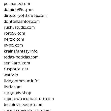
pelmanec.com
domino99qq.net
directoryoftheweb.com
donttellashton.com
rush3studio.com
roro90.com
herzio.com
in-hi5.com
krainafantasy.info
todas-noticias.com
senikartu.com
rusportal.net
watty.io
livinginthesun.info
itsriz.com
cargoods.shop
capetownacupuncture.com
bitcoinvideospro.com
cosmiccrowcollective.com