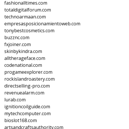
fashionalltimes.com
totaldigitalforum.com
technoarmaan.com
empresasposicionamientoweb.com
tonybestcosmetics.com
buzznc.com
fxjoiner.com
skinbykindra.com
alltherageface.com
codenational.com
progameexplorer.com
rockislandroastery.com
directselling-pro.com
revenuealarm.com
lurab.com
ignitioncoilguide.com
mytechcomputer.com
bioslot168.com
artsandcraftsauthority.com