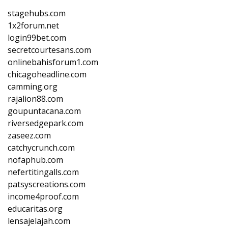
stagehubs.com
1x2forum.net
login99bet.com
secretcourtesans.com
onlinebahisforum1.com
chicagoheadline.com
camming.org
rajalion88.com
goupuntacana.com
riversedgepark.com
zaseez.com
catchycrunch.com
nofaphub.com
nefertitingalls.com
patsyscreations.com
income4proof.com
educaritas.org
lensajelajah.com