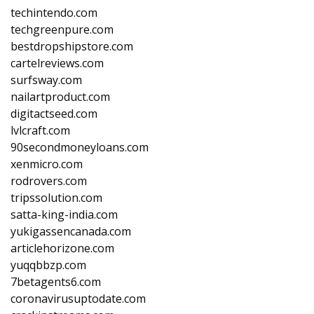
techintendo.com
techgreenpure.com
bestdropshipstore.com
cartelreviews.com
surfsway.com
nailartproduct.com
digitactseed.com
lvlcraft.com
90secondmoneyloans.com
xenmicro.com
rodrovers.com
tripssolution.com
satta-king-india.com
yukigassencanada.com
articlehorizone.com
yuqqbbzp.com
7betagents6.com
coronavirusuptodate.com