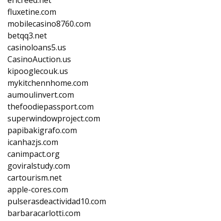
ericreed.net
fluxetine.com
mobilecasino8760.com
betqq3.net
casinoloans5.us
CasinoAuction.us
kipooglecouk.us
mykitchennhome.com
aumoulinvert.com
thefoodiepassport.com
superwindowproject.com
papibakigrafo.com
icanhazjs.com
canimpact.org
goviralstudy.com
cartourism.net
apple-cores.com
pulserasdeactividad10.com
barbaracarlotti.com