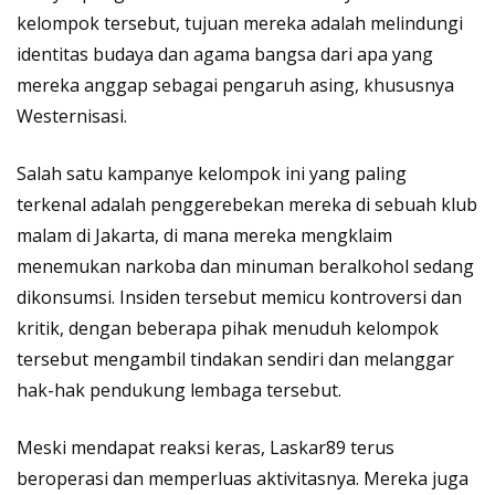
kelompok tersebut, tujuan mereka adalah melindungi
identitas budaya dan agama bangsa dari apa yang
mereka anggap sebagai pengaruh asing, khususnya
Westernisasi.
Salah satu kampanye kelompok ini yang paling
terkenal adalah penggerebekan mereka di sebuah klub
malam di Jakarta, di mana mereka mengklaim
menemukan narkoba dan minuman beralkohol sedang
dikonsumsi. Insiden tersebut memicu kontroversi dan
kritik, dengan beberapa pihak menuduh kelompok
tersebut mengambil tindakan sendiri dan melanggar
hak-hak pendukung lembaga tersebut.
Meski mendapat reaksi keras, Laskar89 terus
beroperasi dan memperluas aktivitasnya. Mereka juga