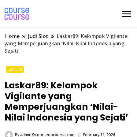
Coba slot X500 dari Pragmatic Play hari ini
Slot Gacor Hari Ini dari
untuk peluang menang besar. Slot gacor ini
Pragmatic Play, Coba Slot
memberikan hasil maksimal setiap putaran.
Home
Judi Slot
Laskar89: Kelompok Vigilante
yang Memperjuangkan ‘Nilai-Nilai Indonesia yang
X500 untuk Kemenangan
Sejati’
Judi Slot
Laskar89: Kelompok
Vigilante yang
Memperjuangkan ‘Nilai-
Nilai Indonesia yang Sejati’
By
admin@courseoncourse.com
February 11, 2026