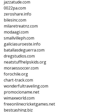
jazzatude.com
0022pa.com
zeroshare.info
bilesinc.com
milaretreatnz.com
modaagi.com
smallvilleph.com
galiciasuroeste.info
batallasdeguerra.com
dregstudios.com
neatstuffhelpskids.org
moraessoccer.com
forochile.org
chart-track.com
wonderfultraveling.com
promocioname.net
wimaxworld.com
freeonlinecricketgames.net
bestcashing.biz