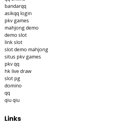
bandarqq
asikqq login
pkv games
mahjong demo
demo slot
link slot
slot demo mahjong
situs pkv games
pkv qq
hk live draw
slot pg
domino
qq
qiu qiu
Links