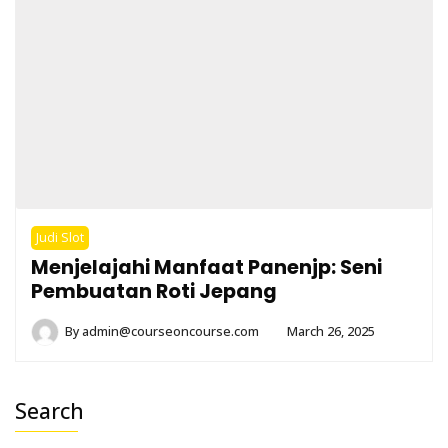
Judi Slot
Menjelajahi Manfaat Panenjp: Seni
Pembuatan Roti Jepang
By
admin@courseoncourse.com
March 26, 2025
Search