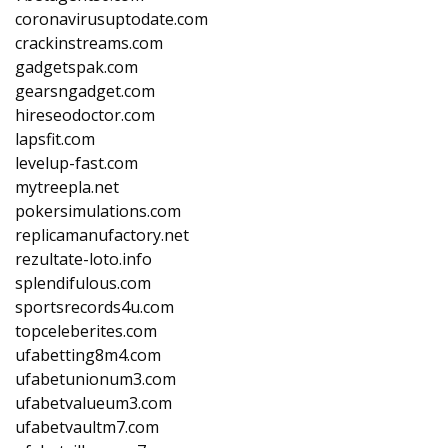
coronavirusuptodate.com
crackinstreams.com
gadgetspak.com
gearsngadget.com
hireseodoctor.com
lapsfit.com
levelup-fast.com
mytreepla.net
pokersimulations.com
replicamanufactory.net
rezultate-loto.info
splendifulous.com
sportsrecords4u.com
topceleberites.com
ufabetting8m4.com
ufabetunionum3.com
ufabetvalueum3.com
ufabetvaultm7.com