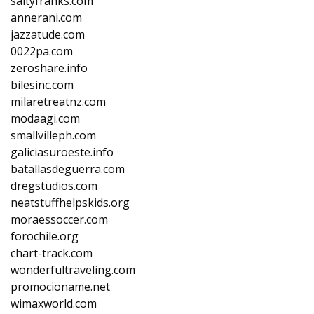
saltyfranks.com
annerani.com
jazzatude.com
0022pa.com
zeroshare.info
bilesinc.com
milaretreatnz.com
modaagi.com
smallvilleph.com
galiciasuroeste.info
batallasdeguerra.com
dregstudios.com
neatstuffhelpskids.org
moraessoccer.com
forochile.org
chart-track.com
wonderfultraveling.com
promocioname.net
wimaxworld.com