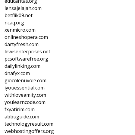
educaritas.org
lensajelajah.com
betflik09.net
ncaq.org
xenmicro.com
onlineshopera.com
dartyfresh.com
lewisenterprises.net
pcsoftwarefree.org
dailylinking.com
dnafyx.com
giocolenuvole.com
iyouessential.com
withloveamity.com
youlearncode.com
fxyatirim.com
abbuguide.com
technologyresult.com
webhostingoffers.org