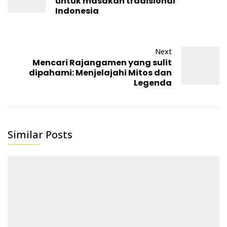
untuk masakan tradisional
Indonesia
Next
Mencari Rajangamen yang sulit
dipahami: Menjelajahi Mitos dan
Legenda
Similar Posts