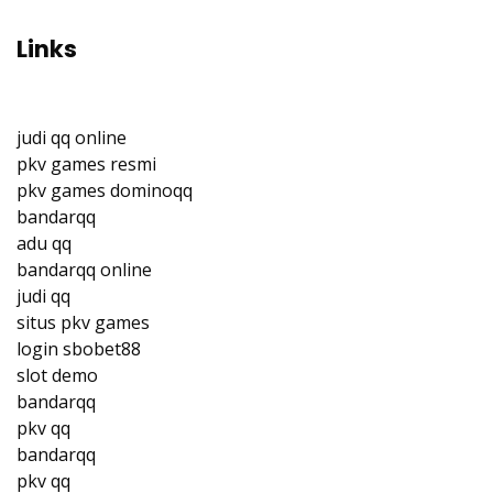
Links
judi qq online
pkv games resmi
pkv games dominoqq
bandarqq
adu qq
bandarqq online
judi qq
situs pkv games
login sbobet88
slot demo
bandarqq
pkv qq
bandarqq
pkv qq