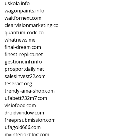
uskola.info
wagonpaints.info
waitfornext.com
clearvisionmarketing.co
quantum-code.co
whatnews.me
final-dream.com
finest-replica.net
gestioneinh.info
prosportdaily.net
salesinvest22.com
teseract.org
trendy-ama-shop.com
ufabett732m7.com
visiofood.com
droidwindow.com
freeprsubmission.com
ufagold666.com
myinteriorblog.com