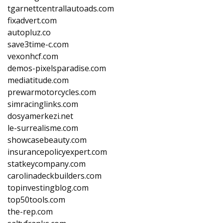
tgarnettcentrallautoads.com
fixadvert.com
autopluz.co
save3time-c.com
vexonhcf.com
demos-pixelsparadise.com
mediatitude.com
prewarmotorcycles.com
simracinglinks.com
dosyamerkezi.net
le-surrealisme.com
showcasebeauty.com
insurancepolicyexpert.com
statkeycompany.com
carolinadeckbuilders.com
topinvestingblog.com
top50tools.com
the-rep.com