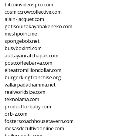
bitcoinvideospro.com
cosmiccrowcollective.com
alain-jacquet.com
gotisouizakayabakeneko.com
meshpoint.me
spongebob.net
busyboxintl.com
auttayanratchapak.com
postcoffeebarva.com
elteatromilliondollar.com
burgerkingfranchise.org
vallarpadathamma.net
realworldsize.com
teknolama.com
productforbaby.com
orb-z.com
fosterscoachhousetavern.com
mesasdecultivoonline.com
boilersnbits.com