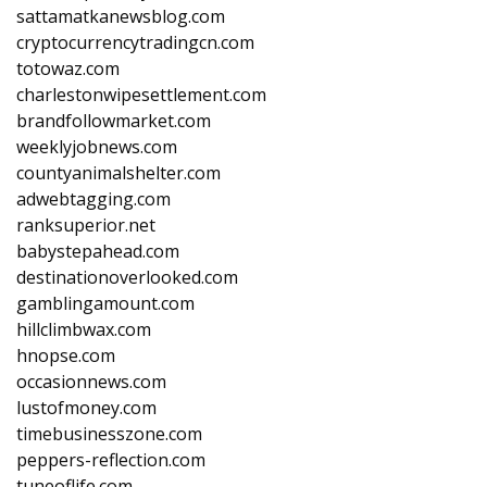
sattamatkanewsblog.com
cryptocurrencytradingcn.com
totowaz.com
charlestonwipesettlement.com
brandfollowmarket.com
weeklyjobnews.com
countyanimalshelter.com
adwebtagging.com
ranksuperior.net
babystepahead.com
destinationoverlooked.com
gamblingamount.com
hillclimbwax.com
hnopse.com
occasionnews.com
lustofmoney.com
timebusinesszone.com
peppers-reflection.com
tuneoflife.com