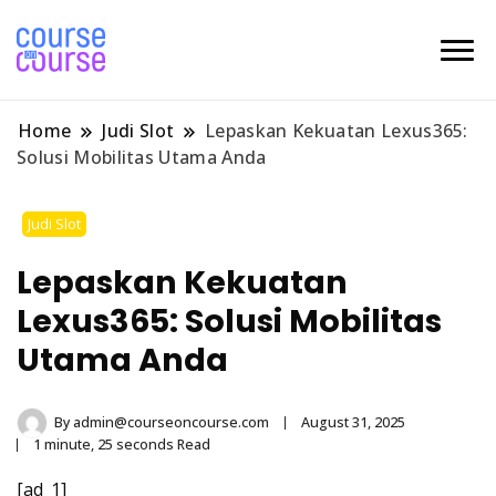
Coba slot X500 dari Pragmatic Play hari ini
Slot Gacor Hari Ini dari
untuk peluang menang besar. Slot gacor ini
Pragmatic Play, Coba Slot
memberikan hasil maksimal setiap putaran.
Home
Judi Slot
Lepaskan Kekuatan Lexus365:
Solusi Mobilitas Utama Anda
X500 untuk Kemenangan
Judi Slot
Lepaskan Kekuatan
Lexus365: Solusi Mobilitas
Utama Anda
By
admin@courseoncourse.com
August 31, 2025
1 minute, 25 seconds Read
[ad_1]