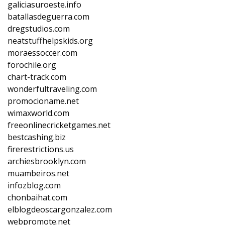
galiciasuroeste.info
batallasdeguerra.com
dregstudios.com
neatstuffhelpskids.org
moraessoccer.com
forochile.org
chart-track.com
wonderfultraveling.com
promocioname.net
wimaxworld.com
freeonlinecricketgames.net
bestcashing.biz
firerestrictions.us
archiesbrooklyn.com
muambeiros.net
infozblog.com
chonbaihat.com
elblogdeoscargonzalez.com
webpromote.net