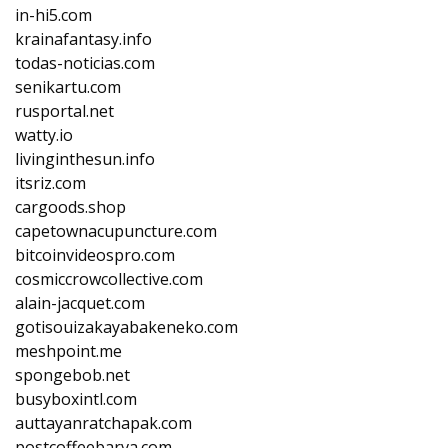
in-hi5.com
krainafantasy.info
todas-noticias.com
senikartu.com
rusportal.net
watty.io
livinginthesun.info
itsriz.com
cargoods.shop
capetownacupuncture.com
bitcoinvideospro.com
cosmiccrowcollective.com
alain-jacquet.com
gotisouizakayabakeneko.com
meshpoint.me
spongebob.net
busyboxintl.com
auttayanratchapak.com
postcoffeebarva.com