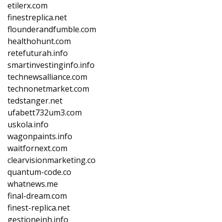
etilerx.com
finestreplica.net
flounderandfumble.com
healthohunt.com
retefuturah.info
smartinvestinginfo.info
technewsalliance.com
technonetmarket.com
tedstanger.net
ufabett732um3.com
uskola.info
wagonpaints.info
waitfornext.com
clearvisionmarketing.co
quantum-code.co
whatnews.me
final-dream.com
finest-replica.net
gestioneinh.info