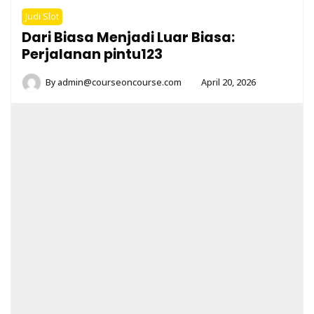
Judi Slot
Dari Biasa Menjadi Luar Biasa:
Perjalanan pintu123
By
admin@courseoncourse.com
April 20, 2026