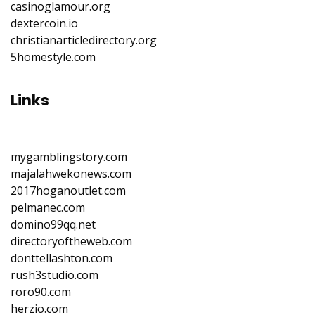
casinoglamour.org
dextercoin.io
christianarticledirectory.org
5homestyle.com
Links
mygamblingstory.com
majalahwekonews.com
2017hoganoutlet.com
pelmanec.com
domino99qq.net
directoryoftheweb.com
donttellashton.com
rush3studio.com
roro90.com
herzio.com