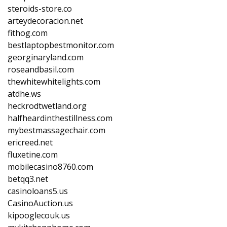
steroids-store.co
arteydecoracion.net
fithog.com
bestlaptopbestmonitor.com
georginaryland.com
roseandbasil.com
thewhitewhitelights.com
atdhe.ws
heckrodtwetland.org
halfheardinthestillness.com
mybestmassagechair.com
ericreed.net
fluxetine.com
mobilecasino8760.com
betqq3.net
casinoloans5.us
CasinoAuction.us
kipooglecouk.us