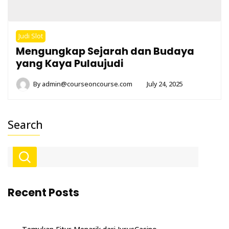
Judi Slot
Mengungkap Sejarah dan Budaya
yang Kaya Pulaujudi
By
admin@courseoncourse.com
July 24, 2025
Search
Recent Posts