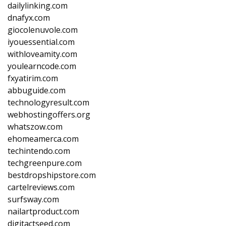
dailylinking.com
dnafyx.com
giocolenuvole.com
iyouessential.com
withloveamity.com
youlearncode.com
fxyatirim.com
abbuguide.com
technologyresult.com
webhostingoffers.org
whatszow.com
ehomeamerca.com
techintendo.com
techgreenpure.com
bestdropshipstore.com
cartelreviews.com
surfsway.com
nailartproduct.com
digitactseed.com