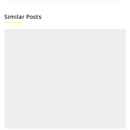
Similar Posts