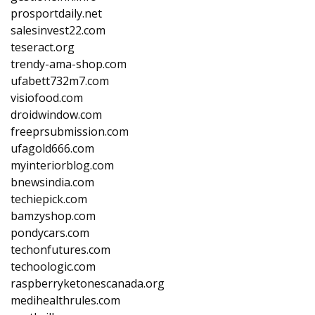
prosportdaily.net
salesinvest22.com
teseract.org
trendy-ama-shop.com
ufabett732m7.com
visiofood.com
droidwindow.com
freeprsubmission.com
ufagold666.com
myinteriorblog.com
bnewsindia.com
techiepick.com
bamzyshop.com
pondycars.com
techonfutures.com
techoologic.com
raspberryketonescanada.org
medihealthrules.com