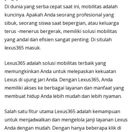
Di dunia yang serba cepat saat ini, mobilitas adalah
kuncinya. Apakah Anda seorang profesional yang
sibuk, seorang siswa saat bepergian, atau keluarga
terus -menerus bergerak, memiliki solusi mobilitas
yang andal dan efisien sangat penting. Di situlah
lexus365 masuk.
Lexus365 adalah solusi mobilitas terbaik yang
memungkinkan Anda untuk melepaskan kekuatan
Lexus di ujung jari Anda. Dengan Lexus365, Anda
memiliki akses ke berbagai layanan dan manfaat yang
membuat hidup Anda lebih mudah dan lebih nyaman.
Salah satu fitur utama Lexus365 adalah kemampuan
untuk menjadwalkan dan mengelola janji layanan Lexus
Anda dengan mudah. Dengan hanya beberapa klik di