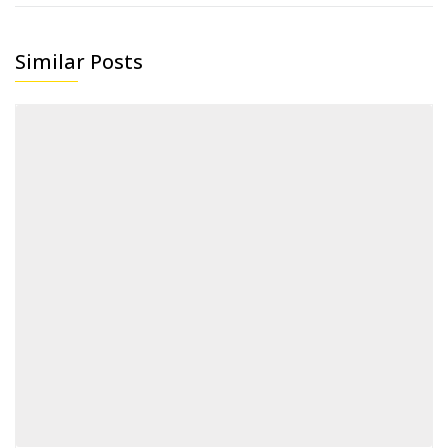
Similar Posts