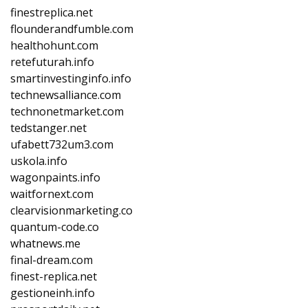
finestreplica.net
flounderandfumble.com
healthohunt.com
retefuturah.info
smartinvestinginfo.info
technewsalliance.com
technonetmarket.com
tedstanger.net
ufabett732um3.com
uskola.info
wagonpaints.info
waitfornext.com
clearvisionmarketing.co
quantum-code.co
whatnews.me
final-dream.com
finest-replica.net
gestioneinh.info