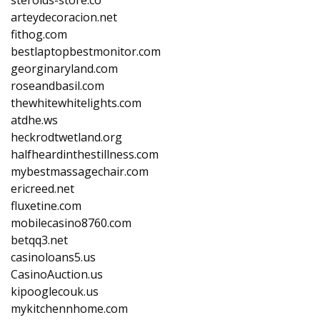
steroids-store.co
arteydecoracion.net
fithog.com
bestlaptopbestmonitor.com
georginaryland.com
roseandbasil.com
thewhitewhitelights.com
atdhe.ws
heckrodtwetland.org
halfheardinthestillness.com
mybestmassagechair.com
ericreed.net
fluxetine.com
mobilecasino8760.com
betqq3.net
casinoloans5.us
CasinoAuction.us
kipooglecouk.us
mykitchennhome.com