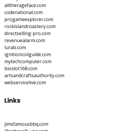
alltherageface.com
codenational.com
progameexplorer.com
rockislandroastery.com
directselling-pro.com
revenuealarm.com
lurab.com
ignitioncoilguide.com
mytechcomputer.com
bioslot168.com
artsandcraftsauthority.com
webservicelive.com
Links
jimsfamousbbq.com