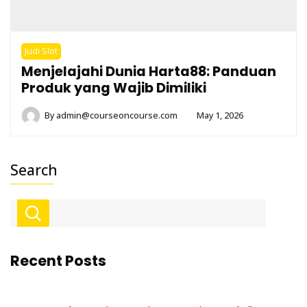
Judi Slot
Menjelajahi Dunia Harta88: Panduan
Produk yang Wajib Dimiliki
By
admin@courseoncourse.com
May 1, 2026
Search
Recent Posts