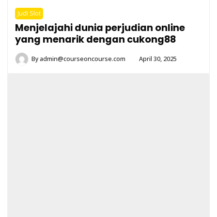
Judi Slot
Menjelajahi dunia perjudian online
yang menarik dengan cukong88
By
admin@courseoncourse.com
April 30, 2025