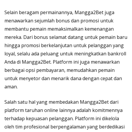
Selain beragam permainannya, Mangga2Bet juga
menawarkan sejumlah bonus dan promosi untuk
membantu pemain memaksimalkan kemenangan
mereka. Dari bonus selamat datang untuk pemain baru
hingga promosi berkelanjutan untuk pelanggan yang
loyal, selalu ada peluang untuk meningkatkan bankroll
Anda di Mangga2Bet. Platform ini juga menawarkan
berbagai opsi pembayaran, memudahkan pemain
untuk menyetor dan menarik dana dengan cepat dan
aman.
Salah satu hal yang membedakan Mangga2Bet dari
platform taruhan online lainnya adalah komitmennya
terhadap kepuasan pelanggan. Platform ini dikelola
oleh tim profesional berpengalaman yang berdedikasi