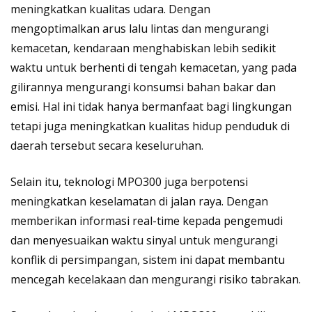
meningkatkan kualitas udara. Dengan
mengoptimalkan arus lalu lintas dan mengurangi
kemacetan, kendaraan menghabiskan lebih sedikit
waktu untuk berhenti di tengah kemacetan, yang pada
gilirannya mengurangi konsumsi bahan bakar dan
emisi. Hal ini tidak hanya bermanfaat bagi lingkungan
tetapi juga meningkatkan kualitas hidup penduduk di
daerah tersebut secara keseluruhan.
Selain itu, teknologi MPO300 juga berpotensi
meningkatkan keselamatan di jalan raya. Dengan
memberikan informasi real-time kepada pengemudi
dan menyesuaikan waktu sinyal untuk mengurangi
konflik di persimpangan, sistem ini dapat membantu
mencegah kecelakaan dan mengurangi risiko tabrakan.