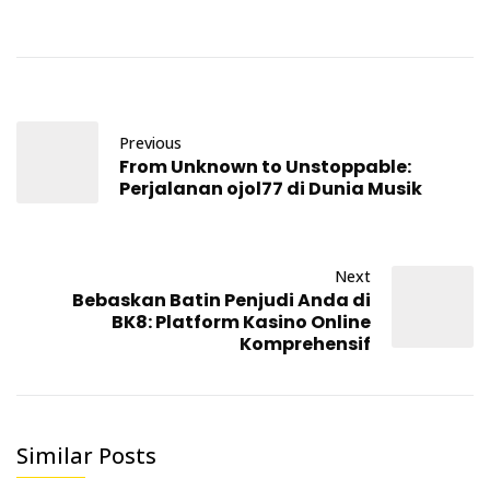
Previous
From Unknown to Unstoppable:
Perjalanan ojol77 di Dunia Musik
Next
Bebaskan Batin Penjudi Anda di
BK8: Platform Kasino Online
Komprehensif
Similar Posts