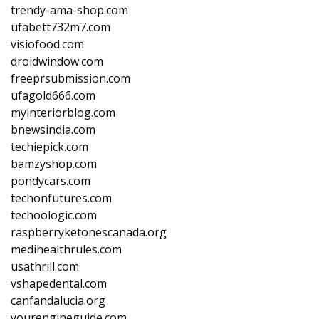
trendy-ama-shop.com
ufabett732m7.com
visiofood.com
droidwindow.com
freeprsubmission.com
ufagold666.com
myinteriorblog.com
bnewsindia.com
techiepick.com
bamzyshop.com
pondycars.com
techonfutures.com
techoologic.com
raspberryketonescanada.org
medihealthrules.com
usathrill.com
vshapedental.com
canfandalucia.org
yourengineguide.com