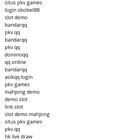
situs pkv games
login sbobet88
slot demo
bandarqq
pkv qq
bandarqq
pkv qq
dominoqq
qq online
bandarqq
asikqq login
pkv games
mahjong demo
demo slot
link slot
slot demo mahjong
situs pkv games
pkv qq
hk live draw