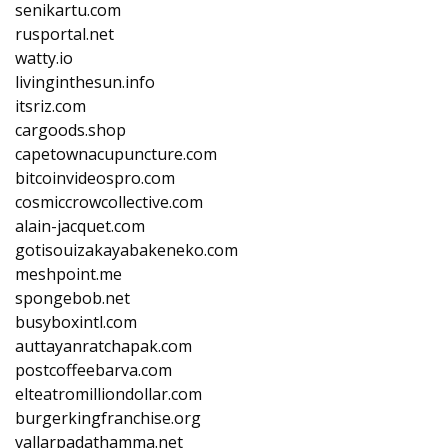
senikartu.com
rusportal.net
watty.io
livinginthesun.info
itsriz.com
cargoods.shop
capetownacupuncture.com
bitcoinvideospro.com
cosmiccrowcollective.com
alain-jacquet.com
gotisouizakayabakeneko.com
meshpoint.me
spongebob.net
busyboxintl.com
auttayanratchapak.com
postcoffeebarva.com
elteatromilliondollar.com
burgerkingfranchise.org
vallarpadathamma.net