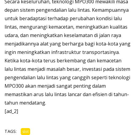
Secara keseluruhan, teknologi MPO300 mewakili masa
depan sistem pengendalian lalu lintas. Kemampuannya
untuk beradaptasi terhadap perubahan kondisi lalu
lintas, mengurangi kemacetan, meningkatkan kualitas
udara, dan meningkatkan keselamatan di jalan raya
menjadikannya alat yang berharga bagi kota-kota yang
ingin meningkatkan infrastruktur transportasinya.
Ketika kota-kota terus berkembang dan kemacetan
lalu lintas menjadi masalah besar, investasi pada sistem
pengendalian lalu lintas yang canggih seperti teknologi
MPO300 akan menjadi sangat penting dalam
memastikan arus lalu lintas lancar dan efisien di tahun-
tahun mendatang.
[ad_2]
TAGS:
slot