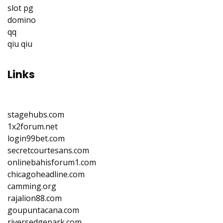
slot pg
domino
qq
qiu qiu
Links
stagehubs.com
1x2forum.net
login99bet.com
secretcourtesans.com
onlinebahisforum1.com
chicagoheadline.com
camming.org
rajalion88.com
goupuntacana.com
riversedgepark.com