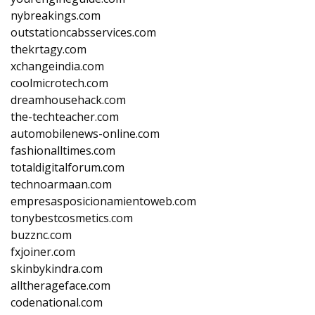
nybreakings.com
outstationcabsservices.com
thekrtagy.com
xchangeindia.com
coolmicrotech.com
dreamhousehack.com
the-techteacher.com
automobilenews-online.com
fashionalltimes.com
totaldigitalforum.com
technoarmaan.com
empresasposicionamientoweb.com
tonybestcosmetics.com
buzznc.com
fxjoiner.com
skinbykindra.com
alltherageface.com
codenational.com