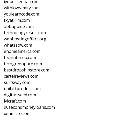
iyouessential.com
withloveamity.com
youlearncode.com
fxyatirim.com
abbuguide.com
technologyresult.com
webhostingoffers.org
whatszow.com
ehomeamerca.com
techintendo.com
techgreenpure.com
bestdropshipstore.com
cartelreviews.com
surfsway.com
nailartproduct.com
digitactseed.com
lvlcraft.com
90secondmoneyloans.com
xenmicro.com