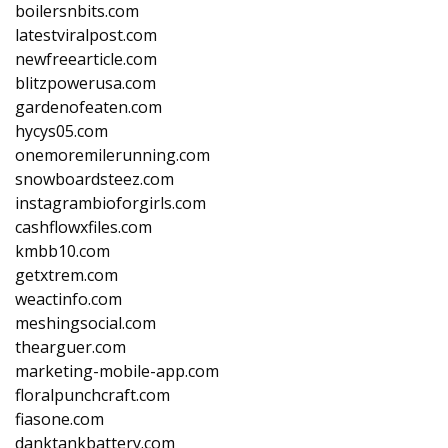
boilersnbits.com
latestviralpost.com
newfreearticle.com
blitzpowerusa.com
gardenofeaten.com
hycys05.com
onemoremilerunning.com
snowboardsteez.com
instagrambioforgirls.com
cashflowxfiles.com
kmbb10.com
getxtrem.com
weactinfo.com
meshingsocial.com
thearguer.com
marketing-mobile-app.com
floralpunchcraft.com
fiasone.com
danktankbattery.com