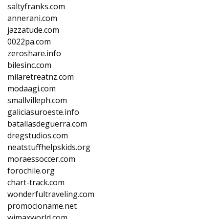
saltyfranks.com
annerani.com
jazzatude.com
0022pa.com
zeroshare.info
bilesinc.com
milaretreatnz.com
modaagi.com
smallvilleph.com
galiciasuroeste.info
batallasdeguerra.com
dregstudios.com
neatstuffhelpskids.org
moraessoccer.com
forochile.org
chart-track.com
wonderfultraveling.com
promocioname.net
wimaxworld.com