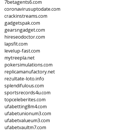
7betagents6.com
coronavirusuptodate.com
crackinstreams.com
gadgetspak.com
gearsngadget.com
hireseodoctor.com
lapsfit.com
levelup-fast.com
mytreepla.net
pokersimulations.com
replicamanufactory.net
rezultate-loto.info
splendifulous.com
sportsrecords4u.com
topceleberites.com
ufabetting8m4.com
ufabetunionum3.com
ufabetvalueum3.com
ufabetvaultm7.com