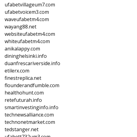
ufabetvillageum7.com
ufabetvoicem3.com
waveufabetm4.com
wayang88.net
websiteufabetm4.com
whiteufabetm4.com
anikalappy.com
dininghelsinki.info
duanfrescariverside.info
etilerx.com
finestreplica.net
flounderandfumble.com
healthohunt.com
retefuturah.info
smartinvestinginfo.info
technewsalliance.com
technonetmarket.com
tedstanger.net
ufabett732um3.com