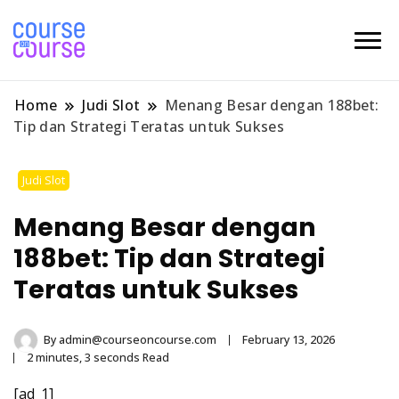
Coba slot X500 dari Pragmatic Play hari ini
Slot Gacor Hari Ini dari
untuk peluang menang besar. Slot gacor ini
Pragmatic Play, Coba Slot
memberikan hasil maksimal setiap putaran.
Home
Judi Slot
Menang Besar dengan 188bet:
Tip dan Strategi Teratas untuk Sukses
X500 untuk Kemenangan
Judi Slot
Menang Besar dengan
188bet: Tip dan Strategi
Teratas untuk Sukses
By
admin@courseoncourse.com
February 13, 2026
2 minutes, 3 seconds Read
[ad_1]