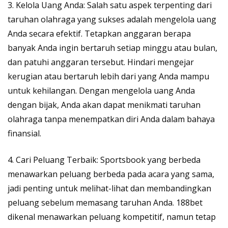
3. Kelola Uang Anda: Salah satu aspek terpenting dari
taruhan olahraga yang sukses adalah mengelola uang
Anda secara efektif. Tetapkan anggaran berapa
banyak Anda ingin bertaruh setiap minggu atau bulan,
dan patuhi anggaran tersebut. Hindari mengejar
kerugian atau bertaruh lebih dari yang Anda mampu
untuk kehilangan. Dengan mengelola uang Anda
dengan bijak, Anda akan dapat menikmati taruhan
olahraga tanpa menempatkan diri Anda dalam bahaya
finansial.
4. Cari Peluang Terbaik: Sportsbook yang berbeda
menawarkan peluang berbeda pada acara yang sama,
jadi penting untuk melihat-lihat dan membandingkan
peluang sebelum memasang taruhan Anda. 188bet
dikenal menawarkan peluang kompetitif, namun tetap