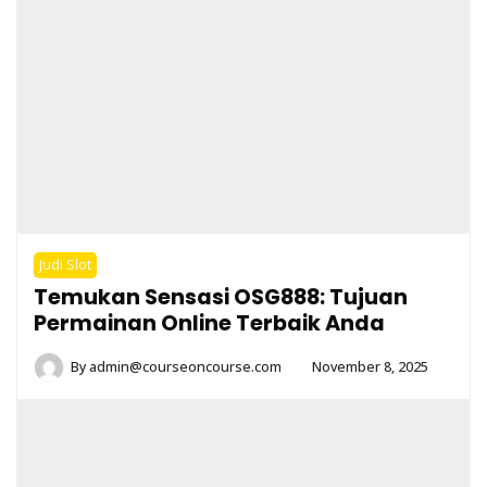
Judi Slot
Temukan Sensasi OSG888: Tujuan
Permainan Online Terbaik Anda
By
admin@courseoncourse.com
November 8, 2025