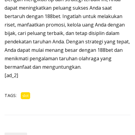
dapat meningkatkan peluang sukses Anda saat
bertaruh dengan 188bet. Ingatlah untuk melakukan
riset, manfaatkan promosi, kelola uang Anda dengan
bijak, cari peluang terbaik, dan tetap disiplin dalam
pendekatan taruhan Anda. Dengan strategi yang tepat,
Anda dapat mulai menang besar dengan 188bet dan
menikmati pengalaman taruhan olahraga yang
bermanfaat dan menguntungkan.
[ad_2]
TAGS:
slot