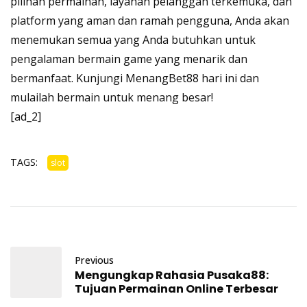
pilihan permainan, layanan pelanggan terkemuka, dan
platform yang aman dan ramah pengguna, Anda akan
menemukan semua yang Anda butuhkan untuk
pengalaman bermain game yang menarik dan
bermanfaat. Kunjungi MenangBet88 hari ini dan
mulailah bermain untuk menang besar!
[ad_2]
TAGS:
slot
Previous
Mengungkap Rahasia Pusaka88:
Tujuan Permainan Online Terbesar