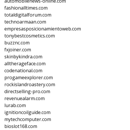
automobilenews-online.com
fashionalltimes.com
totaldigitalforum.com
technoarmaan.com
empresasposicionamientoweb.com
tonybestcosmetics.com
buzznc.com
fxjoiner.com
skinbykindra.com
alltherageface.com
codenational.com
progameexplorer.com
rockislandroastery.com
directselling-pro.com
revenuealarm.com
lurab.com
ignitioncoilguide.com
mytechcomputer.com
bioslot168.com