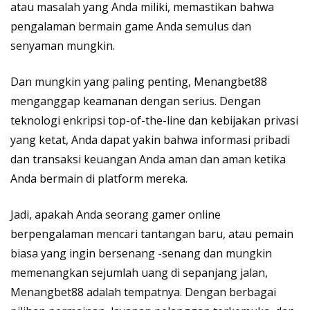
atau masalah yang Anda miliki, memastikan bahwa
pengalaman bermain game Anda semulus dan
senyaman mungkin.
Dan mungkin yang paling penting, Menangbet88
menganggap keamanan dengan serius. Dengan
teknologi enkripsi top-of-the-line dan kebijakan privasi
yang ketat, Anda dapat yakin bahwa informasi pribadi
dan transaksi keuangan Anda aman dan aman ketika
Anda bermain di platform mereka.
Jadi, apakah Anda seorang gamer online
berpengalaman mencari tantangan baru, atau pemain
biasa yang ingin bersenang -senang dan mungkin
memenangkan sejumlah uang di sepanjang jalan,
Menangbet88 adalah tempatnya. Dengan berbagai