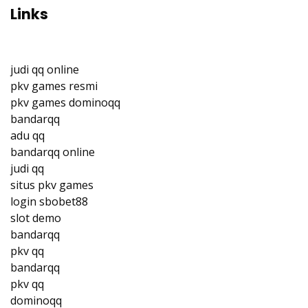
Links
judi qq online
pkv games resmi
pkv games dominoqq
bandarqq
adu qq
bandarqq online
judi qq
situs pkv games
login sbobet88
slot demo
bandarqq
pkv qq
bandarqq
pkv qq
dominoqq