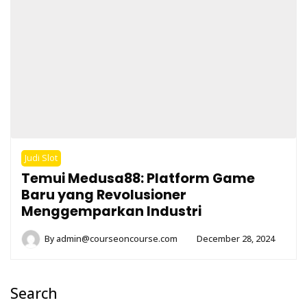
Judi Slot
Temui Medusa88: Platform Game
Baru yang Revolusioner
Menggemparkan Industri
By
admin@courseoncourse.com
December 28, 2024
Search