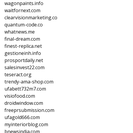
wagonpaints.info
waitfornext.com
clearvisionmarketing.co
quantum-code.co
whatnews.me
final-dream.com
finest-replica.net
gestioneinh.info
prosportdaily.net
salesinvest22.com
teseract.org
trendy-ama-shop.com
ufabett732m7.com
visiofood.com
droidwindow.com
freeprsubmission.com
ufagold666.com
myinteriorblog.com
bnewsindia.com