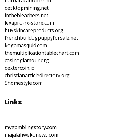
barbaracarlotti.com
desktopmining.net
inthebleachers.net
lexapro-rx-store.com
buyskincareproducts.org
frenchbulldogpuppyforsale.net
kogamasquid.com
themultiplicationtablechart.com
casinoglamour.org
dextercoin.io
christianarticledirectory.org
5homestyle.com
Links
mygamblingstory.com
majalahwekonews.com