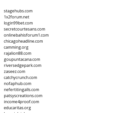
stagehubs.com
1x2forum.net
login99bet.com
secretcourtesans.com
onlinebahisforum1.com
chicagoheadline.com
camming.org
rajalion88.com
goupuntacana.com
riversedgepark.com
zaseez.com
catchycrunch.com
nofaphub.com
nefertitingalls.com
patsyscreations.com
income4proof.com
educaritas.org