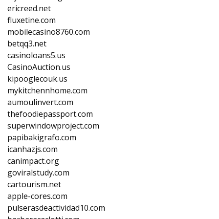
ericreed.net
fluxetine.com
mobilecasino8760.com
betqq3.net
casinoloans5.us
CasinoAuction.us
kipooglecouk.us
mykitchennhome.com
aumoulinvert.com
thefoodiepassport.com
superwindowproject.com
papibakigrafo.com
icanhazjs.com
canimpact.org
goviralstudy.com
cartourism.net
apple-cores.com
pulserasdeactividad10.com