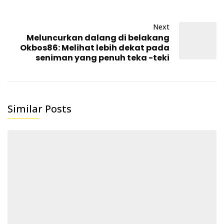
Next
Meluncurkan dalang di belakang
Okbos86: Melihat lebih dekat pada
seniman yang penuh teka -teki
Similar Posts