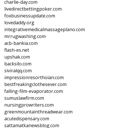
charlie-day.com
livedirectbettingpoker.com
foxbusinessupdate.com
lovedaddy.org
integrativemedicalmassageplano.com
mrrugwashing.com
acb-bankia.com
flash-es.net
upshak.com
backsilo.com
siviralqq.com
impressionresorthoian.com
bestfreakingclothesever.com
falling-film-evaporator.com
sumuslawfirm.com
nursingprowriters.com
greenmountainthreadwear.com
acutedispensary.com
sattamatkanewsblog.com