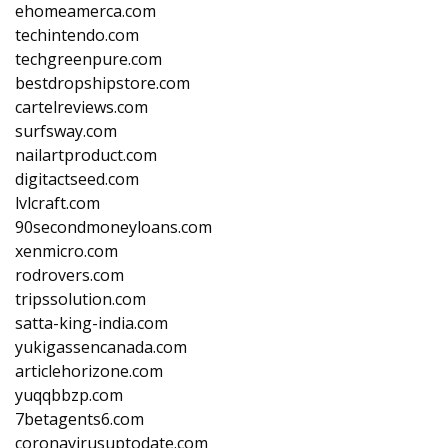
ehomeamerca.com
techintendo.com
techgreenpure.com
bestdropshipstore.com
cartelreviews.com
surfsway.com
nailartproduct.com
digitactseed.com
lvlcraft.com
90secondmoneyloans.com
xenmicro.com
rodrovers.com
tripssolution.com
satta-king-india.com
yukigassencanada.com
articlehorizone.com
yuqqbbzp.com
7betagents6.com
coronavirusuptodate.com