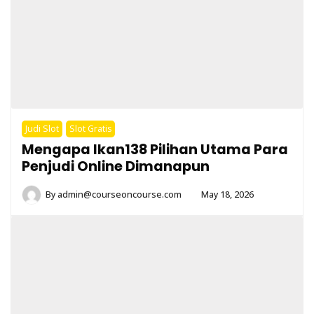
Judi Slot
Slot Gratis
Mengapa Ikan138 Pilihan Utama Para
Penjudi Online Dimanapun
By
admin@courseoncourse.com
May 18, 2026