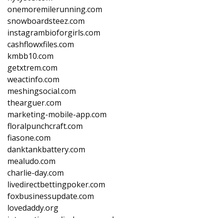
onemoremilerunning.com
snowboardsteez.com
instagrambioforgirls.com
cashflowxfiles.com
kmbb10.com
getxtrem.com
weactinfo.com
meshingsocial.com
thearguer.com
marketing-mobile-app.com
floralpunchcraft.com
fiasone.com
danktankbattery.com
mealudo.com
charlie-day.com
livedirectbettingpoker.com
foxbusinessupdate.com
lovedaddy.org