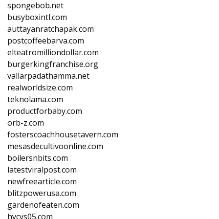
spongebob.net
busyboxintl.com
auttayanratchapak.com
postcoffeebarva.com
elteatromilliondollar.com
burgerkingfranchise.org
vallarpadathamma.net
realworldsize.com
teknolama.com
productforbaby.com
orb-z.com
fosterscoachhousetavern.com
mesasdecultivoonline.com
boilersnbits.com
latestviralpost.com
newfreearticle.com
blitzpowerusa.com
gardenofeaten.com
hycys05.com