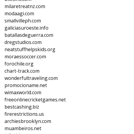
milaretreatnz.com
modaagi.com
smallvilleph.com
galiciasuroeste.info
batallasdeguerra.com
dregstudios.com
neatstuffhelpskids.org
moraessoccer.com
forochile.org
chart-track.com
wonderfultraveling.com
promocioname.net
wimaxworld.com
freeonlinecricketgames.net
bestcashing.biz
firerestrictions.us
archiesbrooklyn.com
muambeiros.net