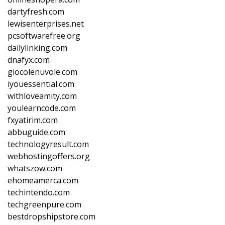
dartyfresh.com
lewisenterprises.net
pcsoftwarefree.org
dailylinking.com
dnafyx.com
giocolenuvole.com
iyouessential.com
withloveamity.com
youlearncode.com
fxyatirim.com
abbuguide.com
technologyresult.com
webhostingoffers.org
whatszow.com
ehomeamerca.com
techintendo.com
techgreenpure.com
bestdropshipstore.com