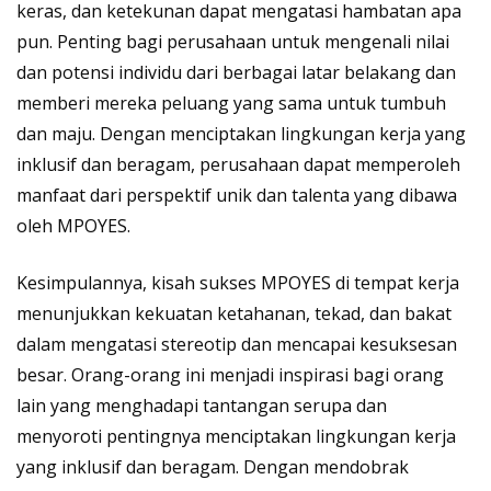
keras, dan ketekunan dapat mengatasi hambatan apa
pun. Penting bagi perusahaan untuk mengenali nilai
dan potensi individu dari berbagai latar belakang dan
memberi mereka peluang yang sama untuk tumbuh
dan maju. Dengan menciptakan lingkungan kerja yang
inklusif dan beragam, perusahaan dapat memperoleh
manfaat dari perspektif unik dan talenta yang dibawa
oleh MPOYES.
Kesimpulannya, kisah sukses MPOYES di tempat kerja
menunjukkan kekuatan ketahanan, tekad, dan bakat
dalam mengatasi stereotip dan mencapai kesuksesan
besar. Orang-orang ini menjadi inspirasi bagi orang
lain yang menghadapi tantangan serupa dan
menyoroti pentingnya menciptakan lingkungan kerja
yang inklusif dan beragam. Dengan mendobrak