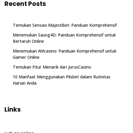
Recent Posts
Temukan Sensasi Majestibet: Panduan Komprehensif
Menemukan Saung4D: Panduan Komprehensif untuk
Bertaruh Online
Menemukan Ahlcasino: Panduan Komprehensif untuk
Gamer Online
Temukan Fitur Menarik dari JurusCasino
10 Manfaat Menggunakan Plisbet dalam Rutinitas
Harian Anda
Links