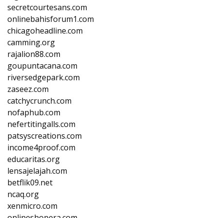
secretcourtesans.com
onlinebahisforum1.com
chicagoheadline.com
camming.org
rajalion88.com
goupuntacana.com
riversedgepark.com
zaseez.com
catchycrunch.com
nofaphub.com
nefertitingalls.com
patsyscreations.com
income4proof.com
educaritas.org
lensajelajah.com
betflik09.net
ncaq.org
xenmicro.com
onlineshopera.com