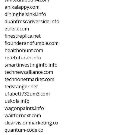
anikalappy.com
dininghelsinki.info
duanfrescariverside.info
etilerx.com
finestreplica.net
flounderandfumble.com
healthohunt.com
retefuturah.info
smartinvestinginfo.info
technewsalliance.com
technonetmarket.com
tedstanger.net
ufabett732um3.com
uskola.info
wagonpaints.info
waitfornext.com
clearvisionmarketing.co
quantum-code.co