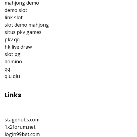
mahjong demo
demo slot
link slot
slot demo mahjong
situs pkv games
pkv qq
hk live draw
slot pg
domino
qq
qiu qiu
Links
stagehubs.com
1x2forum.net
login99bet.com