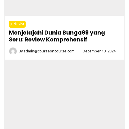
Judi Slot
Menjelajahi Dunia Bunga99 yang
Seru: Review Komprehensif
By
admin@courseoncourse.com
December 19, 2024