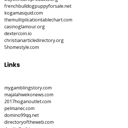
frenchbulldogpuppyforsale.net
kogamasquid.com
themultiplicationtablechart.com
casinoglamour.org
dextercoin.io
christianarticledirectory.org
5homestyle.com
Links
mygamblingstory.com
majalahwekonews.com
2017hoganoutlet.com
pelmanec.com
domino99qq.net
directoryoftheweb.com