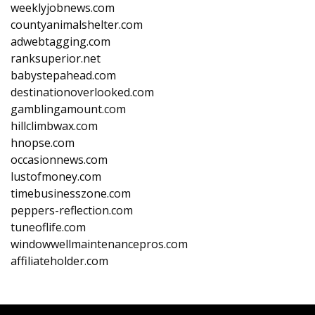
weeklyjobnews.com
countyanimalshelter.com
adwebtagging.com
ranksuperior.net
babystepahead.com
destinationoverlooked.com
gamblingamount.com
hillclimbwax.com
hnopse.com
occasionnews.com
lustofmoney.com
timebusinesszone.com
peppers-reflection.com
tuneoflife.com
windowwellmaintenancepros.com
affiliateholder.com