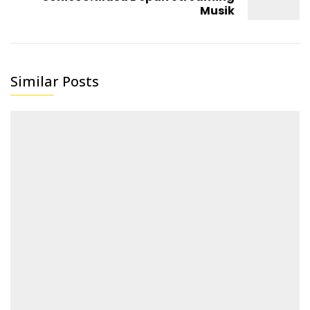
Musik
Similar Posts