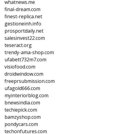
whatnews.me
final-dream.com
finest-replica.net
gestioneinh.info
prosportdaily.net
salesinvest22.com
teseract.org
trendy-ama-shop.com
ufabett732m7.com
visiofood.com
droidwindow.com
freeprsubmission.com
ufagold666.com
myinteriorblog.com
bnewsindia.com
techiepick.com
bamzyshop.com
pondycars.com
techonfutures.com