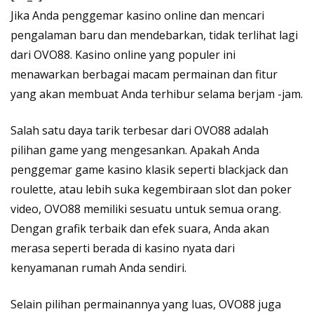
Jika Anda penggemar kasino online dan mencari
pengalaman baru dan mendebarkan, tidak terlihat lagi
dari OVO88. Kasino online yang populer ini
menawarkan berbagai macam permainan dan fitur
yang akan membuat Anda terhibur selama berjam -jam.
Salah satu daya tarik terbesar dari OVO88 adalah
pilihan game yang mengesankan. Apakah Anda
penggemar game kasino klasik seperti blackjack dan
roulette, atau lebih suka kegembiraan slot dan poker
video, OVO88 memiliki sesuatu untuk semua orang.
Dengan grafik terbaik dan efek suara, Anda akan
merasa seperti berada di kasino nyata dari
kenyamanan rumah Anda sendiri.
Selain pilihan permainannya yang luas, OVO88 juga