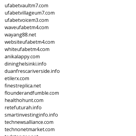
ufabetvaultm7.com
ufabetvillageum7.com
ufabetvoicem3.com
waveufabetm4.com
wayang88.net
websiteufabetm4.com
whiteufabetm4.com
anikalappy.com
dininghelsinki.info
duanfrescariverside.info
etilerx.com
finestreplica.net
flounderandfumble.com
healthohunt.com
retefuturah.info
smartinvestinginfo.info
technewsalliance.com
technonetmarket.com