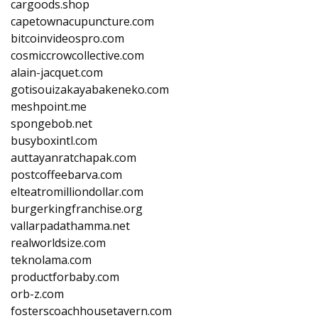
cargoods.shop
capetownacupuncture.com
bitcoinvideospro.com
cosmiccrowcollective.com
alain-jacquet.com
gotisouizakayabakeneko.com
meshpoint.me
spongebob.net
busyboxintl.com
auttayanratchapak.com
postcoffeebarva.com
elteatromilliondollar.com
burgerkingfranchise.org
vallarpadathamma.net
realworldsize.com
teknolama.com
productforbaby.com
orb-z.com
fosterscoachhousetavern.com