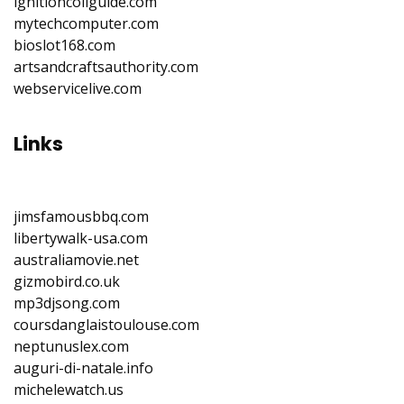
ignitioncoilguide.com
mytechcomputer.com
bioslot168.com
artsandcraftsauthority.com
webservicelive.com
Links
jimsfamousbbq.com
libertywalk-usa.com
australiamovie.net
gizmobird.co.uk
mp3djsong.com
coursdanglaistoulouse.com
neptunuslex.com
auguri-di-natale.info
michelewatch.us