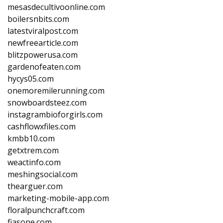
mesasdecultivoonline.com
boilersnbits.com
latestviralpost.com
newfreearticle.com
blitzpowerusa.com
gardenofeaten.com
hycys05.com
onemoremilerunning.com
snowboardsteez.com
instagrambioforgirls.com
cashflowxfiles.com
kmbb10.com
getxtrem.com
weactinfo.com
meshingsocial.com
thearguer.com
marketing-mobile-app.com
floralpunchcraft.com
fiasone.com