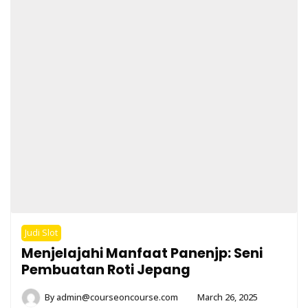
Judi Slot
Menjelajahi Manfaat Panenjp: Seni
Pembuatan Roti Jepang
By
admin@courseoncourse.com
March 26, 2025