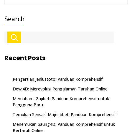
Search
Recent Posts
Pengertian Jeniustoto: Panduan Komprehensif
Dewi4D: Merevolusi Pengalaman Taruhan Online
Memahami Gajibet: Panduan Komprehensif untuk
Pengguna Baru
Temukan Sensasi Majestibet: Panduan Komprehensif
Menemukan Saung4D: Panduan Komprehensif untuk
Bertaruh Online