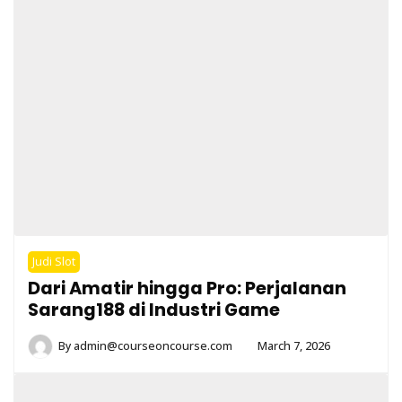
Judi Slot
Dari Amatir hingga Pro: Perjalanan
Sarang188 di Industri Game
By
admin@courseoncourse.com
March 7, 2026