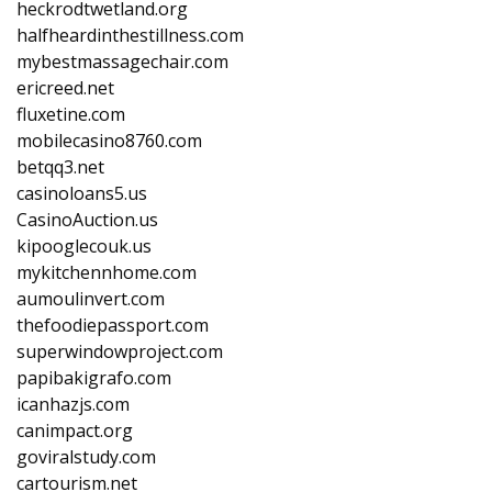
heckrodtwetland.org
halfheardinthestillness.com
mybestmassagechair.com
ericreed.net
fluxetine.com
mobilecasino8760.com
betqq3.net
casinoloans5.us
CasinoAuction.us
kipooglecouk.us
mykitchennhome.com
aumoulinvert.com
thefoodiepassport.com
superwindowproject.com
papibakigrafo.com
icanhazjs.com
canimpact.org
goviralstudy.com
cartourism.net