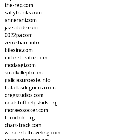
the-rep.com
saltyfranks.com
annerani.com
jazzatude.com
0022pa.com
zeroshare.info
bilesinc.com
milaretreatnz.com
modaagi.com
smallvilleph.com
galiciasuroeste.info
batallasdeguerra.com
dregstudios.com
neatstuffhelpskids.org
moraessoccer.com
forochile.org
chart-track.com
wonderfultraveling.com