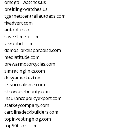
omega--watches.us
breitling-watches.us
tgarnettcentrallautoads.com
fixadvert.com
autopluz.co
save3time-c.com
vexonhcf.com
demos-pixelsparadise.com
mediatitude.com
prewarmotorcycles.com
simracinglinks.com
dosyamerkezi.net
le-surrealisme.com
showcasebeauty.com
insurancepolicyexpert.com
statkeycompany.com
carolinadeckbuilders.com
topinvestingblog.com
top50tools.com