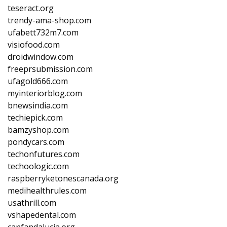
teseract.org
trendy-ama-shop.com
ufabett732m7.com
visiofood.com
droidwindow.com
freeprsubmission.com
ufagold666.com
myinteriorblog.com
bnewsindia.com
techiepick.com
bamzyshop.com
pondycars.com
techonfutures.com
techoologic.com
raspberryketonescanada.org
medihealthrules.com
usathrill.com
vshapedental.com