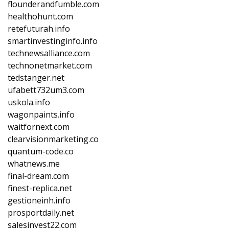
flounderandfumble.com
healthohunt.com
retefuturah.info
smartinvestinginfo.info
technewsalliance.com
technonetmarket.com
tedstanger.net
ufabett732um3.com
uskola.info
wagonpaints.info
waitfornext.com
clearvisionmarketing.co
quantum-code.co
whatnews.me
final-dream.com
finest-replica.net
gestioneinh.info
prosportdaily.net
salesinvest22.com