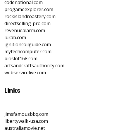
codenational.com
progameexplorer.com
rockislandroastery.com
directselling-pro.com
revenuealarm.com
lurab.com
ignitioncoilguide.com
mytechcomputer.com
bioslot168.com
artsandcraftsauthority.com
webservicelive.com
Links
jimsfamousbbq.com
libertywalk-usa.com
australiamovie.net