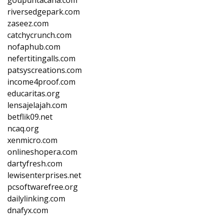
goupuntacana.com
riversedgepark.com
zaseez.com
catchycrunch.com
nofaphub.com
nefertitingalls.com
patsyscreations.com
income4proof.com
educaritas.org
lensajelajah.com
betflik09.net
ncaq.org
xenmicro.com
onlineshopera.com
dartyfresh.com
lewisenterprises.net
pcsoftwarefree.org
dailylinking.com
dnafyx.com