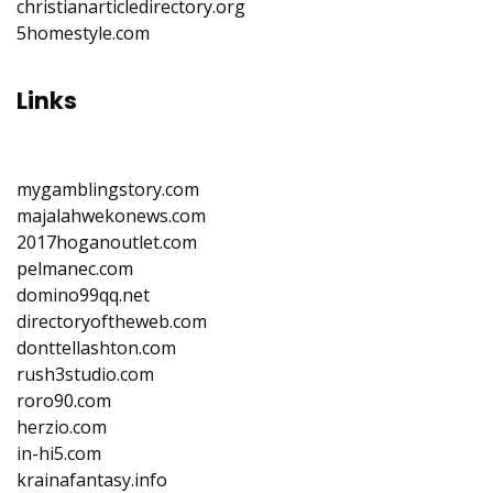
christianarticledirectory.org
5homestyle.com
Links
mygamblingstory.com
majalahwekonews.com
2017hoganoutlet.com
pelmanec.com
domino99qq.net
directoryoftheweb.com
donttellashton.com
rush3studio.com
roro90.com
herzio.com
in-hi5.com
krainafantasy.info