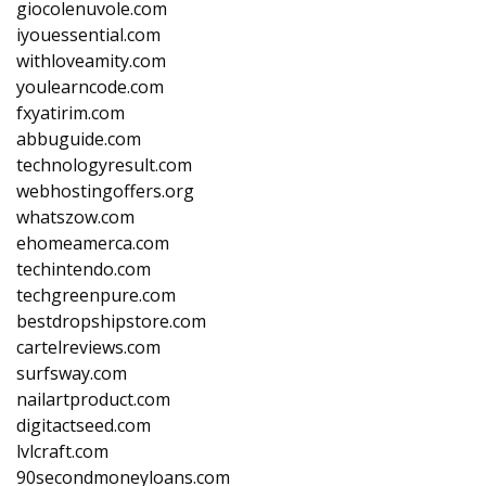
giocolenuvole.com
iyouessential.com
withloveamity.com
youlearncode.com
fxyatirim.com
abbuguide.com
technologyresult.com
webhostingoffers.org
whatszow.com
ehomeamerca.com
techintendo.com
techgreenpure.com
bestdropshipstore.com
cartelreviews.com
surfsway.com
nailartproduct.com
digitactseed.com
lvlcraft.com
90secondmoneyloans.com