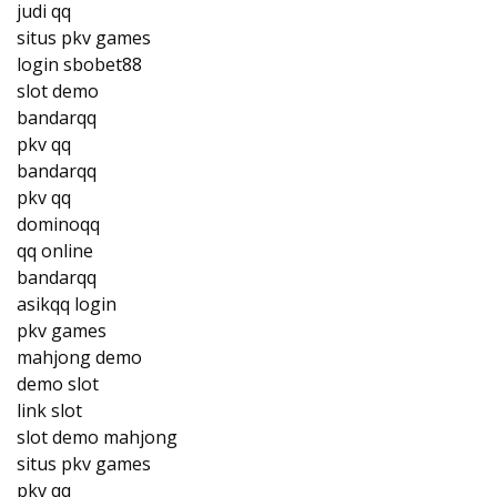
judi qq
situs pkv games
login sbobet88
slot demo
bandarqq
pkv qq
bandarqq
pkv qq
dominoqq
qq online
bandarqq
asikqq login
pkv games
mahjong demo
demo slot
link slot
slot demo mahjong
situs pkv games
pkv qq