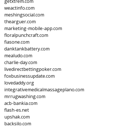
getxtrem.com
weactinfo.com
meshingsocial.com
thearguer.com
marketing-mobile-app.com
floralpunchcraft.com
fiasone.com
danktankbattery.com
mealudo.com
charlie-day.com
livedirectbettingpoker.com
foxbusinessupdate.com
lovedaddy.org
integrativemedicalmassageplano.com
mrrugwashing.com
acb-bankia.com
flash-es.net
upshak.com
backsilo.com