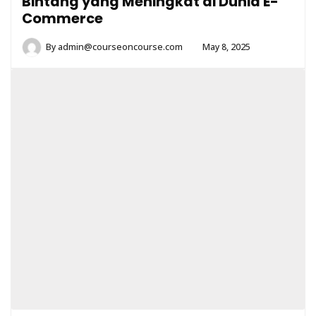
Bintang yang Meningkat di Dunia E-
Commerce
By
admin@courseoncourse.com
May 8, 2025