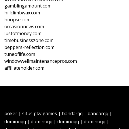
gamblingamount.com
hillclimbwax.com
hnopse.com
occasionnews.com
lustofmoney.com
timebusinesszone.com
peppers-reflection.com
tuneoflife.com
windowwellmaintenancepros.com
affiliateholder.com
poker
|
situs pkv games
|
bandarqq
|
bandarqq
|
dominoqq
|
dominoqq
|
dominoqq
|
dominoqq
|