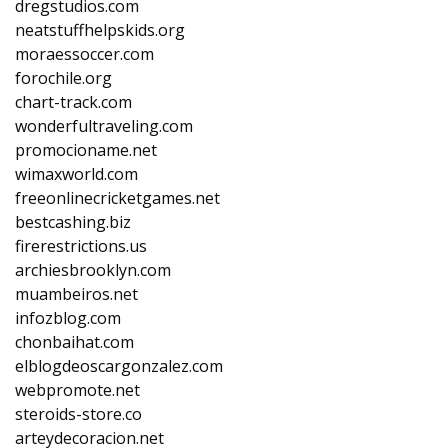
dregstudios.com
neatstuffhelpskids.org
moraessoccer.com
forochile.org
chart-track.com
wonderfultraveling.com
promocioname.net
wimaxworld.com
freeonlinecricketgames.net
bestcashing.biz
firerestrictions.us
archiesbrooklyn.com
muambeiros.net
infozblog.com
chonbaihat.com
elblogdeoscargonzalez.com
webpromote.net
steroids-store.co
arteydecoracion.net