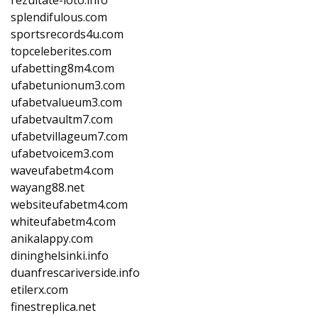
rezultate-loto.info
splendifulous.com
sportsrecords4u.com
topceleberites.com
ufabetting8m4.com
ufabetunionum3.com
ufabetvalueum3.com
ufabetvaultm7.com
ufabetvillageum7.com
ufabetvoicem3.com
waveufabetm4.com
wayang88.net
websiteufabetm4.com
whiteufabetm4.com
anikalappy.com
dininghelsinki.info
duanfrescariverside.info
etilerx.com
finestreplica.net