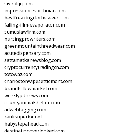
siviralqq.com
impressionresorthoian.com
bestfreakingclothesever.com
falling-film-evaporator.com
sumuslawfirm.com
nursingprowriters.com
greenmountainthreadwear.com
acutedispensary.com
sattamatkanewsblog.com
cryptocurrencytradingcn.com
totowaz.com
charlestonwipesettlement.com
brandfollowmarket.com
weeklyjobnews.com
countyanimalshelter.com
adwebtagging.com
ranksuperior.net
babystepahead.com
destinationoverlooked.com