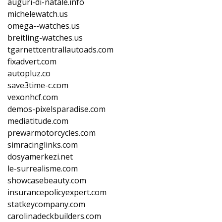
auguri-di-natale.info
michelewatch.us
omega--watches.us
breitling-watches.us
tgarnettcentrallautoads.com
fixadvert.com
autopluz.co
save3time-c.com
vexonhcf.com
demos-pixelsparadise.com
mediatitude.com
prewarmotorcycles.com
simracinglinks.com
dosyamerkezi.net
le-surrealisme.com
showcasebeauty.com
insurancepolicyexpert.com
statkeycompany.com
carolinadeckbuilders.com