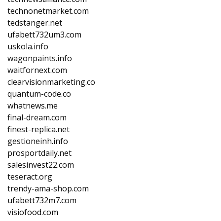
technonetmarket.com
tedstanger.net
ufabett732um3.com
uskola.info
wagonpaints.info
waitfornext.com
clearvisionmarketing.co
quantum-code.co
whatnews.me
final-dream.com
finest-replica.net
gestioneinh.info
prosportdaily.net
salesinvest22.com
teseract.org
trendy-ama-shop.com
ufabett732m7.com
visiofood.com