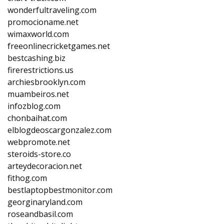
wonderfultraveling.com
promocioname.net
wimaxworld.com
freeonlinecricketgames.net
bestcashing.biz
firerestrictions.us
archiesbrooklyn.com
muambeiros.net
infozblog.com
chonbaihat.com
elblogdeoscargonzalez.com
webpromote.net
steroids-store.co
arteydecoracion.net
fithog.com
bestlaptopbestmonitor.com
georginaryland.com
roseandbasil.com