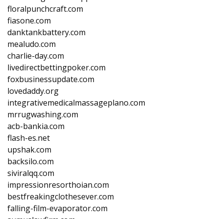
floralpunchcraft.com
fiasone.com
danktankbattery.com
mealudo.com
charlie-day.com
livedirectbettingpoker.com
foxbusinessupdate.com
lovedaddy.org
integrativemedicalmassageplano.com
mrrugwashing.com
acb-bankia.com
flash-es.net
upshak.com
backsilo.com
siviralqq.com
impressionresorthoian.com
bestfreakingclothesever.com
falling-film-evaporator.com