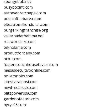
spongebob.net
busyboxintl.com
auttayanratchapak.com
postcoffeebarva.com
elteatromilliondollar.com
burgerkingfranchise.org
vallarpadathamma.net
realworldsize.com
teknolama.com
productforbaby.com
orb-z.com
fosterscoachhousetavern.com
mesasdecultivoonline.com
boilersnbits.com
latestviralpost.com
newfreearticle.com
blitzpowerusa.com
gardenofeaten.com
hycys05.com