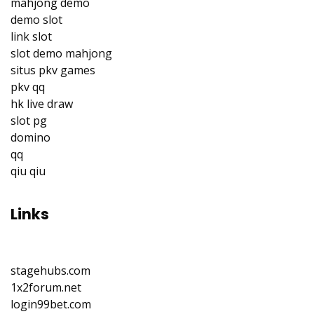
mahjong demo
demo slot
link slot
slot demo mahjong
situs pkv games
pkv qq
hk live draw
slot pg
domino
qq
qiu qiu
Links
stagehubs.com
1x2forum.net
login99bet.com