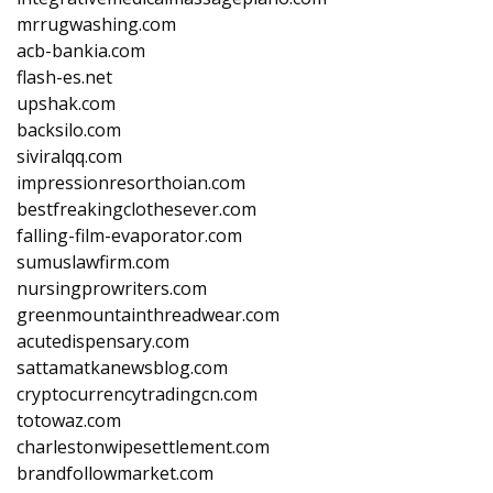
mrrugwashing.com
acb-bankia.com
flash-es.net
upshak.com
backsilo.com
siviralqq.com
impressionresorthoian.com
bestfreakingclothesever.com
falling-film-evaporator.com
sumuslawfirm.com
nursingprowriters.com
greenmountainthreadwear.com
acutedispensary.com
sattamatkanewsblog.com
cryptocurrencytradingcn.com
totowaz.com
charlestonwipesettlement.com
brandfollowmarket.com