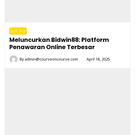
Judi Slot
Meluncurkan Bidwin88: Platform
Penawaran Online Terbesar
By
admin@courseoncourse.com
April 18, 2025