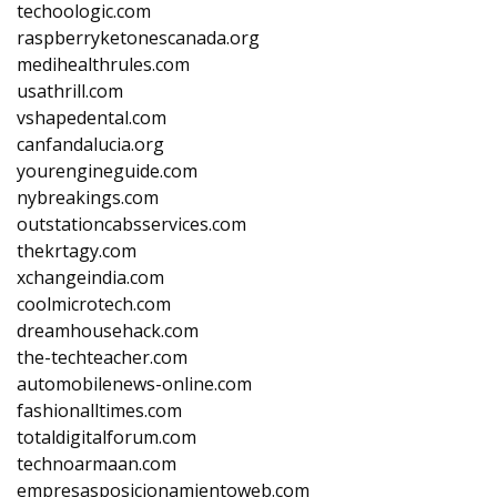
techoologic.com
raspberryketonescanada.org
medihealthrules.com
usathrill.com
vshapedental.com
canfandalucia.org
yourengineguide.com
nybreakings.com
outstationcabsservices.com
thekrtagy.com
xchangeindia.com
coolmicrotech.com
dreamhousehack.com
the-techteacher.com
automobilenews-online.com
fashionalltimes.com
totaldigitalforum.com
technoarmaan.com
empresasposicionamientoweb.com