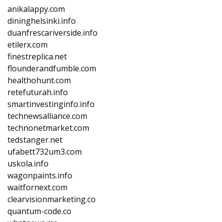
anikalappy.com
dininghelsinki.info
duanfrescariverside.info
etilerx.com
finestreplica.net
flounderandfumble.com
healthohunt.com
retefuturah.info
smartinvestinginfo.info
technewsalliance.com
technonetmarket.com
tedstanger.net
ufabett732um3.com
uskola.info
wagonpaints.info
waitfornext.com
clearvisionmarketing.co
quantum-code.co