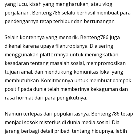
yang lucu, kisah yang mengharukan, atau vlog
perjalanan, Benteng786 selalu berhasil membuat para
pendengarnya tetap terhibur dan bertunangan.
Selain kontennya yang menarik, Benteng786 juga
dikenal karena upaya filantropisnya. Dia sering
menggunakan platformnya untuk meningkatkan
kesadaran tentang masalah sosial, mempromosikan
tujuan amal, dan mendukung komunitas lokal yang
membutuhkan. Komitmennya untuk membuat dampak
positif pada dunia telah memberinya kekaguman dan
rasa hormat dari para pengikutnya.
Namun terlepas dari popularitasnya, Benteng786 tetap
menjadi sosok misterius di dunia media sosial. Dia
jarang berbagi detail pribadi tentang hidupnya, lebih