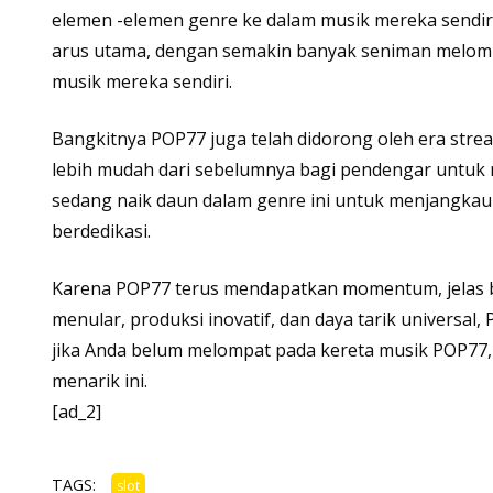
elemen -elemen genre ke dalam musik mereka sendi
arus utama, dengan semakin banyak seniman melom
musik mereka sendiri.
Bangkitnya POP77 juga telah didorong oleh era stre
lebih mudah dari sebelumnya bagi pendengar untuk
sedang naik daun dalam genre ini untuk menjangka
berdedikasi.
Karena POP77 terus mendapatkan momentum, jelas bah
menular, produksi inovatif, dan daya tarik universa
jika Anda belum melompat pada kereta musik POP77, 
menarik ini.
[ad_2]
TAGS:
slot