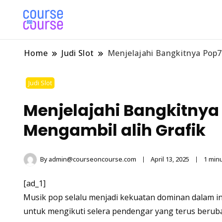
Coba slot X500 dari Pragmatic Play hari 
Slot Gacor Hari Ini dar
Home
Judi Slot
Menjelajahi Bangkitnya Pop7
Judi Slot
Menjelajahi Bangkitnya 
Mengambil alih Grafik
By
admin@courseoncourse.com
April 13, 2025
1 min
[ad_1]
Musik pop selalu menjadi kekuatan dominan dalam in
untuk mengikuti selera pendengar yang terus berub