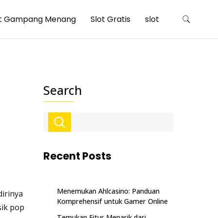
ot Gampang Menang
Slot Gratis
slot
asil maksimal setiap putaran.
untuk Kemenangan
Search
Recent Posts
Menemukan Ahlcasino: Panduan
irinya
Komprehensif untuk Gamer Online
sik pop
Temukan Fitur Menarik dari