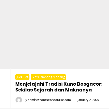
Judi Slot
Slot Gampang Menang
Menjelajahi Tradisi Kuno Bosgacor:
Sekilas Sejarah dan Maknanya
By
admin@courseoncourse.com
January 2, 2025