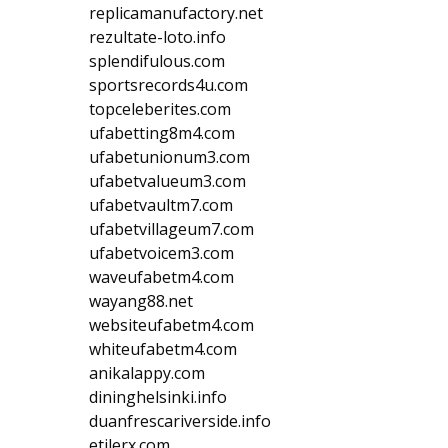
replicamanufactory.net
rezultate-loto.info
splendifulous.com
sportsrecords4u.com
topceleberites.com
ufabetting8m4.com
ufabetunionum3.com
ufabetvalueum3.com
ufabetvaultm7.com
ufabetvillageum7.com
ufabetvoicem3.com
waveufabetm4.com
wayang88.net
websiteufabetm4.com
whiteufabetm4.com
anikalappy.com
dininghelsinki.info
duanfrescariverside.info
etilerx.com