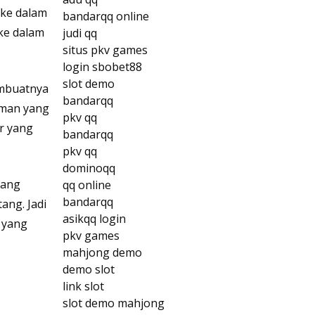
 ke dalam
bandarqq online
ke dalam
judi qq
situs pkv games
login sbobet88
slot demo
embuatnya
bandarqq
iman yang
pkv qq
r yang
bandarqq
pkv qq
dominoqq
yang
qq online
bandarqq
ang. Jadi
asikqq login
 yang
pkv games
mahjong demo
demo slot
link slot
slot demo mahjong