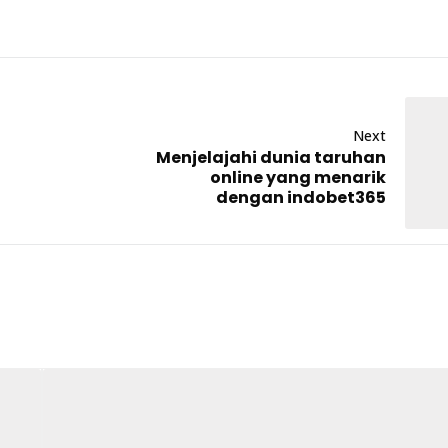
Next
Menjelajahi dunia taruhan
online yang menarik
dengan indobet365