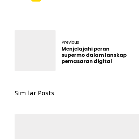
Previous
Menjelajahi peran
supermo dalam lanskap
pemasaran digital
Similar Posts