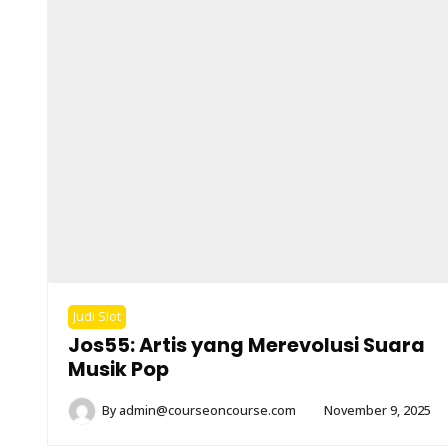
Judi Slot
Jos55: Artis yang Merevolusi Suara
Musik Pop
By
admin@courseoncourse.com
November 9, 2025