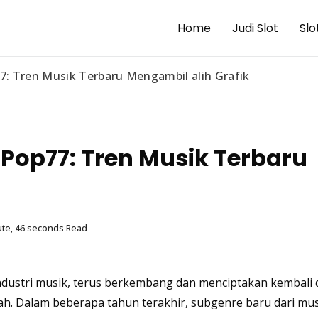
Home
Judi Slot
Sl
ini untuk peluang menang besar. Slot gacor ini memberikan h
i Pragmatic Play, Coba Slot X500 
7: Tren Musik Terbaru Mengambil alih Grafik
Pop77: Tren Musik Terbaru
ute, 46 seconds Read
dustri musik, terus berkembang dan menciptakan kembali d
ah. Dalam beberapa tahun terakhir, subgenre baru dari mu