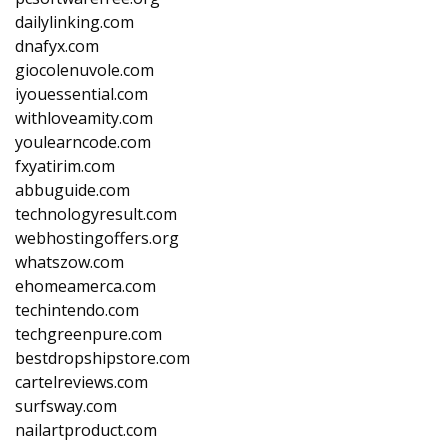
dailylinking.com
dnafyx.com
giocolenuvole.com
iyouessential.com
withloveamity.com
youlearncode.com
fxyatirim.com
abbuguide.com
technologyresult.com
webhostingoffers.org
whatszow.com
ehomeamerca.com
techintendo.com
techgreenpure.com
bestdropshipstore.com
cartelreviews.com
surfsway.com
nailartproduct.com