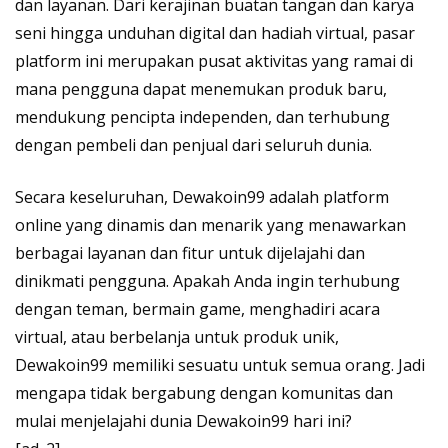
dan layanan. Dari kerajinan buatan tangan dan karya
seni hingga unduhan digital dan hadiah virtual, pasar
platform ini merupakan pusat aktivitas yang ramai di
mana pengguna dapat menemukan produk baru,
mendukung pencipta independen, dan terhubung
dengan pembeli dan penjual dari seluruh dunia.
Secara keseluruhan, Dewakoin99 adalah platform
online yang dinamis dan menarik yang menawarkan
berbagai layanan dan fitur untuk dijelajahi dan
dinikmati pengguna. Apakah Anda ingin terhubung
dengan teman, bermain game, menghadiri acara
virtual, atau berbelanja untuk produk unik,
Dewakoin99 memiliki sesuatu untuk semua orang. Jadi
mengapa tidak bergabung dengan komunitas dan
mulai menjelajahi dunia Dewakoin99 hari ini?