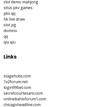
slot demo mahjong
situs pkv games
pkv qq
hk live draw
slot pg
domino
qq
qiu qiu
Links
stagehubs.com
1x2forum.net
login99bet.com
secretcourtesans.com
onlinebahisforum1.com
chicagoheadline.com