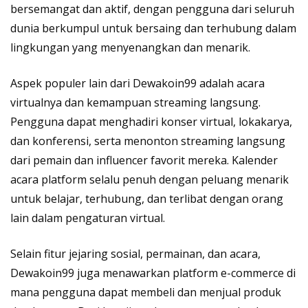
bersemangat dan aktif, dengan pengguna dari seluruh
dunia berkumpul untuk bersaing dan terhubung dalam
lingkungan yang menyenangkan dan menarik.
Aspek populer lain dari Dewakoin99 adalah acara
virtualnya dan kemampuan streaming langsung.
Pengguna dapat menghadiri konser virtual, lokakarya,
dan konferensi, serta menonton streaming langsung
dari pemain dan influencer favorit mereka. Kalender
acara platform selalu penuh dengan peluang menarik
untuk belajar, terhubung, dan terlibat dengan orang
lain dalam pengaturan virtual.
Selain fitur jejaring sosial, permainan, dan acara,
Dewakoin99 juga menawarkan platform e-commerce di
mana pengguna dapat membeli dan menjual produk