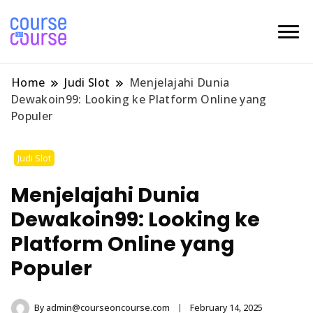
Coba slot X500 dari Pragmatic Play hari ini
Slot Gacor Hari Ini dari
untuk peluang menang besar. Slot gacor ini
Pragmatic Play, Coba Slot
memberikan hasil maksimal setiap putaran.
Home
Judi Slot
Menjelajahi Dunia
Dewakoin99: Looking ke Platform Online yang
X500 untuk Kemenangan
Populer
Judi Slot
Menjelajahi Dunia
Dewakoin99: Looking ke
Platform Online yang
Populer
By
admin@courseoncourse.com
February 14, 2025