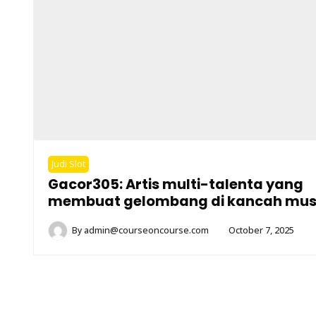
Judi Slot
Gacor305: Artis multi-talenta yang
membuat gelombang di kancah mus
By
admin@courseoncourse.com
October 7, 2025