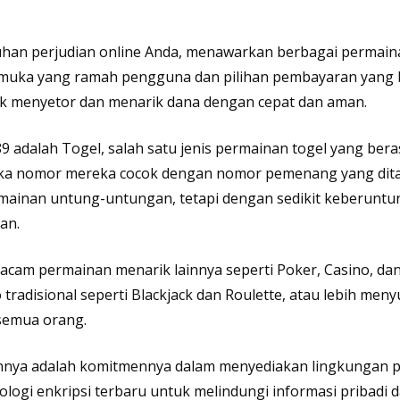
han perjudian online Anda, menawarkan berbagai permaina
armuka yang ramah pengguna dan pilihan pembayaran yang
 menyetor dan menarik dana dengan cepat dan aman.
 adalah Togel, salah satu jenis permainan togel yang beras
jika nomor mereka cocok dengan nomor pemenang yang dita
mainan untung-untungan, tetapi dengan sedikit keberuntu
an.
acam permainan menarik lainnya seperti Poker, Casino, da
adisional seperti Blackjack dan Roulette, atau lebih meny
 semua orang.
ainnya adalah komitmennya dalam menyediakan lingkungan 
logi enkripsi terbaru untuk melindungi informasi pribadi 