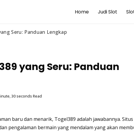
Home
Judi Slot
Sl
ini untuk peluang menang besar. Slot gacor ini memberikan h
i Pragmatic Play, Coba Slot X500 
 yang Seru: Panduan Lengkap
l389 yang Seru: Panduan
inute, 30 seconds Read
aman baru dan menarik, Togel389 adalah jawabannya. Situs
n dan pengalaman bermain yang mendalam yang akan memb