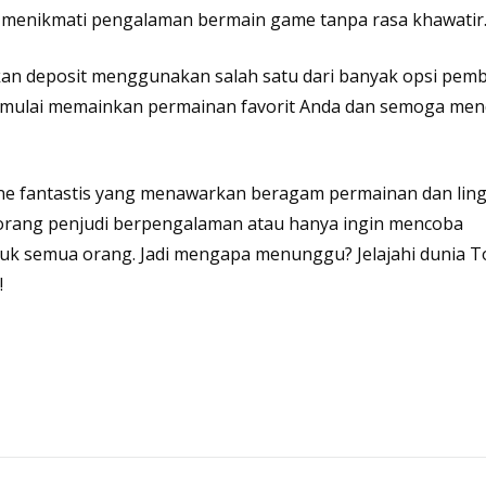
menikmati pengalaman bermain game tanpa rasa khawatir
kan deposit menggunakan salah satu dari banyak opsi pem
at mulai memainkan permainan favorit Anda dan semoga me
line fantastis yang menawarkan beragam permainan dan li
orang penjudi berpengalaman atau hanya ingin mencoba
uk semua orang. Jadi mengapa menunggu? Jelajahi dunia T
!