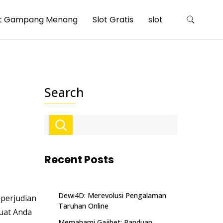
ot Gampang Menang
Slot Gratis
slot
asil maksimal setiap putaran.
untuk Kemenangan
Search
Recent Posts
Dewi4D: Merevolusi Pengalaman
 perjudian
Taruhan Online
uat Anda
Memahami Gajibet: Panduan