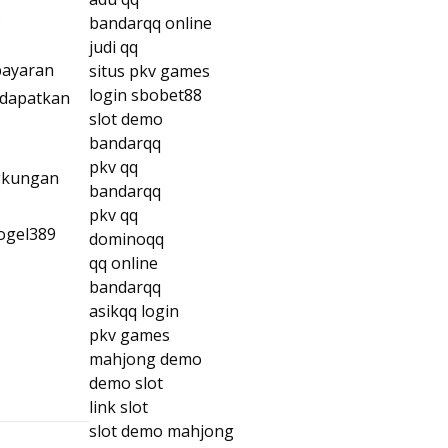
.
bandarqq online
judi qq
bayaran
situs pkv games
login sbobet88
ndapatkan
slot demo
bandarqq
pkv qq
ngkungan
bandarqq
pkv qq
ogel389
dominoqq
qq online
bandarqq
asikqq login
pkv games
mahjong demo
demo slot
link slot
slot demo mahjong