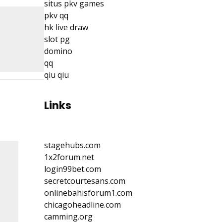
situs pkv games
pkv qq
hk live draw
slot pg
domino
qq
qiu qiu
Links
stagehubs.com
1x2forum.net
login99bet.com
secretcourtesans.com
onlinebahisforum1.com
chicagoheadline.com
camming.org