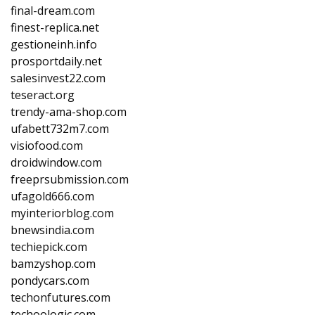
final-dream.com
finest-replica.net
gestioneinh.info
prosportdaily.net
salesinvest22.com
teseract.org
trendy-ama-shop.com
ufabett732m7.com
visiofood.com
droidwindow.com
freeprsubmission.com
ufagold666.com
myinteriorblog.com
bnewsindia.com
techiepick.com
bamzyshop.com
pondycars.com
techonfutures.com
techoologic.com