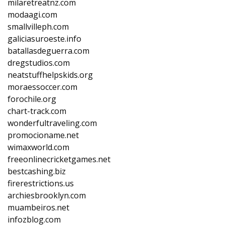
milaretreatnz.com
modaagi.com
smallvilleph.com
galiciasuroeste.info
batallasdeguerra.com
dregstudios.com
neatstuffhelpskids.org
moraessoccer.com
forochile.org
chart-track.com
wonderfultraveling.com
promocioname.net
wimaxworld.com
freeonlinecricketgames.net
bestcashing.biz
firerestrictions.us
archiesbrooklyn.com
muambeiros.net
infozblog.com