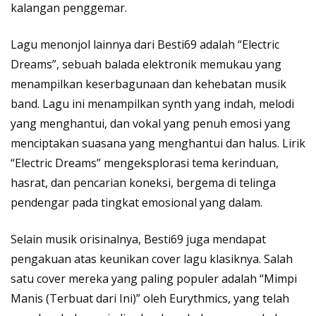
kalangan penggemar.
Lagu menonjol lainnya dari Besti69 adalah “Electric
Dreams”, sebuah balada elektronik memukau yang
menampilkan keserbagunaan dan kehebatan musik
band. Lagu ini menampilkan synth yang indah, melodi
yang menghantui, dan vokal yang penuh emosi yang
menciptakan suasana yang menghantui dan halus. Lirik
“Electric Dreams” mengeksplorasi tema kerinduan,
hasrat, dan pencarian koneksi, bergema di telinga
pendengar pada tingkat emosional yang dalam.
Selain musik orisinalnya, Besti69 juga mendapat
pengakuan atas keunikan cover lagu klasiknya. Salah
satu cover mereka yang paling populer adalah “Mimpi
Manis (Terbuat dari Ini)” oleh Eurythmics, yang telah