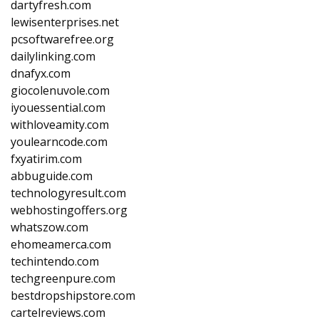
dartyfresh.com
lewisenterprises.net
pcsoftwarefree.org
dailylinking.com
dnafyx.com
giocolenuvole.com
iyouessential.com
withloveamity.com
youlearncode.com
fxyatirim.com
abbuguide.com
technologyresult.com
webhostingoffers.org
whatszow.com
ehomeamerca.com
techintendo.com
techgreenpure.com
bestdropshipstore.com
cartelreviews.com