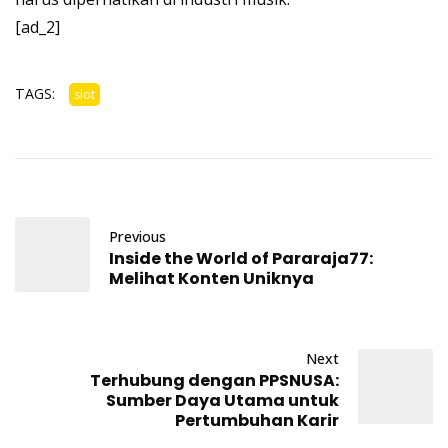
[ad_2]
TAGS:
slot
Previous
Inside the World of Pararaja77:
Melihat Konten Uniknya
Next
Terhubung dengan PPSNUSA:
Sumber Daya Utama untuk
Pertumbuhan Karir