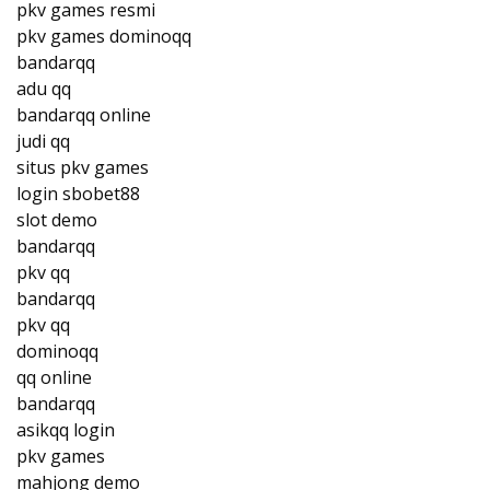
pkv games resmi
pkv games dominoqq
bandarqq
adu qq
bandarqq online
judi qq
situs pkv games
login sbobet88
slot demo
bandarqq
pkv qq
bandarqq
pkv qq
dominoqq
qq online
bandarqq
asikqq login
pkv games
mahjong demo