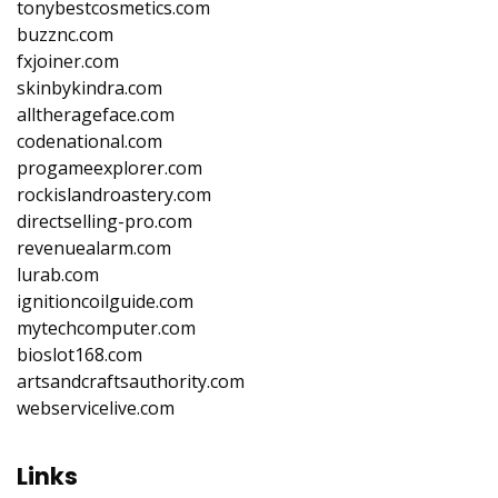
tonybestcosmetics.com
buzznc.com
fxjoiner.com
skinbykindra.com
alltherageface.com
codenational.com
progameexplorer.com
rockislandroastery.com
directselling-pro.com
revenuealarm.com
lurab.com
ignitioncoilguide.com
mytechcomputer.com
bioslot168.com
artsandcraftsauthority.com
webservicelive.com
Links