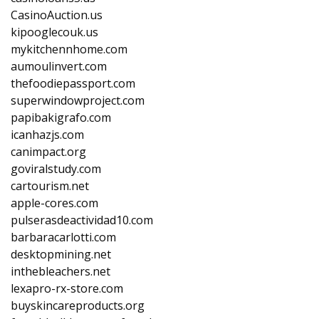
CasinoAuction.us
kipooglecouk.us
mykitchennhome.com
aumoulinvert.com
thefoodiepassport.com
superwindowproject.com
papibakigrafo.com
icanhazjs.com
canimpact.org
goviralstudy.com
cartourism.net
apple-cores.com
pulserasdeactividad10.com
barbaracarlotti.com
desktopmining.net
inthebleachers.net
lexapro-rx-store.com
buyskincareproducts.org