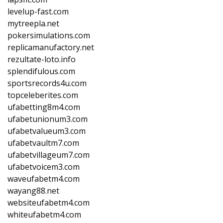
levelup-fast.com
mytreepla.net
pokersimulations.com
replicamanufactory.net
rezultate-loto.info
splendifulous.com
sportsrecords4u.com
topceleberites.com
ufabetting8m4.com
ufabetunionum3.com
ufabetvalueum3.com
ufabetvaultm7.com
ufabetvillageum7.com
ufabetvoicem3.com
waveufabetm4.com
wayang88.net
websiteufabetm4.com
whiteufabetm4.com