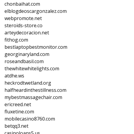
chonbaihat.com
elblogdeoscargonzalez.com
webpromote.net
steroids-store.co
arteydecoracion.net
fithog.com
bestlaptopbestmonitor.com
georginaryland.com
roseandbasil.com
thewhitewhitelights.com
atdhe.ws
heckrodtwetland.org
halfheardinthestillness.com
mybestmassagechair.com
ericreed.net
fluxetine.com
mobilecasino8760.com
betqq3.net
casinoloans5.us