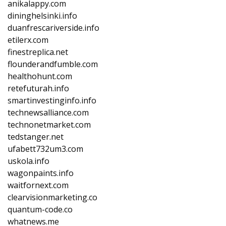
anikalappy.com
dininghelsinki.info
duanfrescariverside.info
etilerx.com
finestreplica.net
flounderandfumble.com
healthohunt.com
retefuturah.info
smartinvestinginfo.info
technewsalliance.com
technonetmarket.com
tedstanger.net
ufabett732um3.com
uskola.info
wagonpaints.info
waitfornext.com
clearvisionmarketing.co
quantum-code.co
whatnews.me