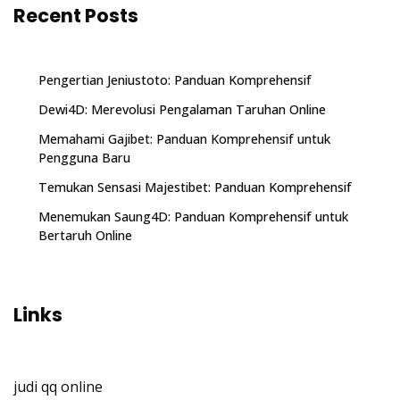
Recent Posts
Pengertian Jeniustoto: Panduan Komprehensif
Dewi4D: Merevolusi Pengalaman Taruhan Online
Memahami Gajibet: Panduan Komprehensif untuk
Pengguna Baru
Temukan Sensasi Majestibet: Panduan Komprehensif
Menemukan Saung4D: Panduan Komprehensif untuk
Bertaruh Online
Links
judi qq online