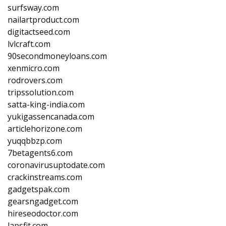
surfsway.com
nailartproduct.com
digitactseed.com
lvlcraft.com
90secondmoneyloans.com
xenmicro.com
rodrovers.com
tripssolution.com
satta-king-india.com
yukigassencanada.com
articlehorizone.com
yuqqbbzp.com
7betagents6.com
coronavirusuptodate.com
crackinstreams.com
gadgetspak.com
gearsngadget.com
hireseodoctor.com
lapsfit.com