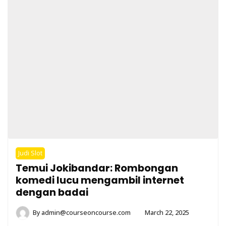
Judi Slot
Temui Jokibandar: Rombongan
komedi lucu mengambil internet
dengan badai
By
admin@courseoncourse.com
March 22, 2025