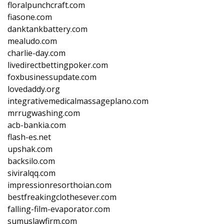
floralpunchcraft.com
fiasone.com
danktankbattery.com
mealudo.com
charlie-day.com
livedirectbettingpoker.com
foxbusinessupdate.com
lovedaddy.org
integrativemedicalmassageplano.com
mrrugwashing.com
acb-bankia.com
flash-es.net
upshak.com
backsilo.com
siviralqq.com
impressionresorthoian.com
bestfreakingclothesever.com
falling-film-evaporator.com
sumuslawfirm.com