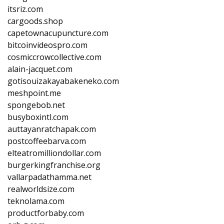
itsriz.com
cargoods.shop
capetownacupuncture.com
bitcoinvideospro.com
cosmiccrowcollective.com
alain-jacquet.com
gotisouizakayabakeneko.com
meshpoint.me
spongebob.net
busyboxintl.com
auttayanratchapak.com
postcoffeebarva.com
elteatromilliondollar.com
burgerkingfranchise.org
vallarpadathamma.net
realworldsize.com
teknolama.com
productforbaby.com