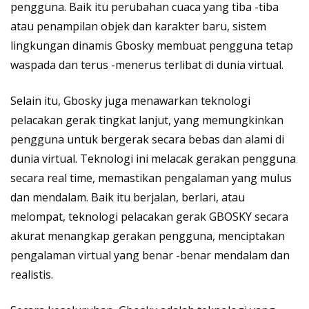
pengguna. Baik itu perubahan cuaca yang tiba -tiba
atau penampilan objek dan karakter baru, sistem
lingkungan dinamis Gbosky membuat pengguna tetap
waspada dan terus -menerus terlibat di dunia virtual.
Selain itu, Gbosky juga menawarkan teknologi
pelacakan gerak tingkat lanjut, yang memungkinkan
pengguna untuk bergerak secara bebas dan alami di
dunia virtual. Teknologi ini melacak gerakan pengguna
secara real time, memastikan pengalaman yang mulus
dan mendalam. Baik itu berjalan, berlari, atau
melompat, teknologi pelacakan gerak GBOSKY secara
akurat menangkap gerakan pengguna, menciptakan
pengalaman virtual yang benar -benar mendalam dan
realistis.