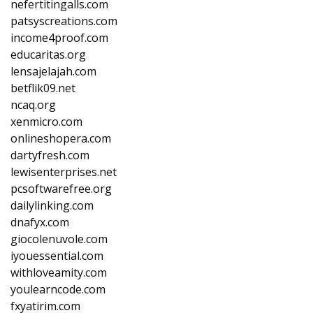
nefertitingalls.com
patsyscreations.com
income4proof.com
educaritas.org
lensajelajah.com
betflik09.net
ncaq.org
xenmicro.com
onlineshopera.com
dartyfresh.com
lewisenterprises.net
pcsoftwarefree.org
dailylinking.com
dnafyx.com
giocolenuvole.com
iyouessential.com
withloveamity.com
youlearncode.com
fxyatirim.com