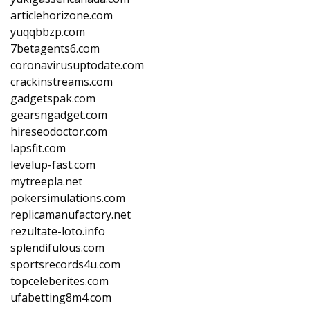
articlehorizone.com
yuqqbbzp.com
7betagents6.com
coronavirusuptodate.com
crackinstreams.com
gadgetspak.com
gearsngadget.com
hireseodoctor.com
lapsfit.com
levelup-fast.com
mytreepla.net
pokersimulations.com
replicamanufactory.net
rezultate-loto.info
splendifulous.com
sportsrecords4u.com
topceleberites.com
ufabetting8m4.com