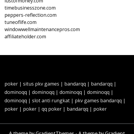
lustofmoney.com
timebusinesszone.com
peppers-reflection.com
tuneoflife.com
windowwellmaintenancepros.com
affiliateholder.com
poker
|
situs pkv games
|
bandarqq
|
bandarqq
|
dominoqq
|
dominoqq
|
dominoqq
|
dominoqq
|
dominoqq
|
slot anti rungkat
|
pkv games bandarqq
|
poker
|
poker
|
qq poker
|
bandarqq
|
poker
A theme by GradientThemes - A theme by Gradient