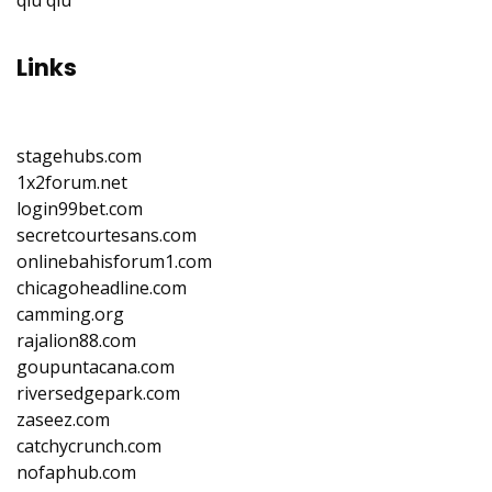
qiu qiu
Links
stagehubs.com
1x2forum.net
login99bet.com
secretcourtesans.com
onlinebahisforum1.com
chicagoheadline.com
camming.org
rajalion88.com
goupuntacana.com
riversedgepark.com
zaseez.com
catchycrunch.com
nofaphub.com