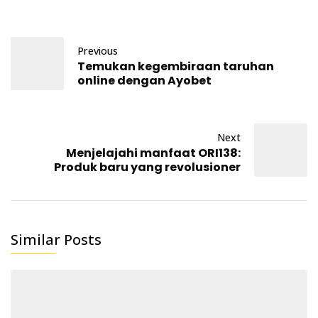
Previous
Temukan kegembiraan taruhan
online dengan Ayobet
Next
Menjelajahi manfaat ORI138:
Produk baru yang revolusioner
Similar Posts