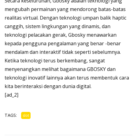
Secara keseluruhan, Gbosky adalah teknologi yang
mengubah permainan yang mendorong batas-batas
realitas virtual. Dengan teknologi umpan balik haptic
canggih, sistem lingkungan yang dinamis, dan
teknologi pelacakan gerak, Gbosky menawarkan
kepada pengguna pengalaman yang benar -benar
mendalam dan interaktif tidak seperti sebelumnya.
Ketika teknologi terus berkembang, sangat
menyenangkan melihat bagaimana GBOSKY dan
teknologi inovatif lainnya akan terus membentuk cara
kita berinteraksi dengan dunia digital.
[ad_2]
TAGS:
slot