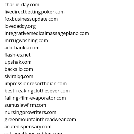
charlie-day.com
livedirectbettingpoker.com
foxbusinessupdate.com
lovedaddy.org
integrativemedicalmassageplano.com
mrrugwashing.com
acb-bankia.com
flash-es.net
upshak.com
backsilo.com
siviralqq.com
impressionresorthoian.com
bestfreakingclothesever.com
falling-film-evaporator.com
sumuslawfirm.com
nursingprowriters.com
greenmountainthreadwear.com
acutedispensary.com
sattamatkanewsblog.com