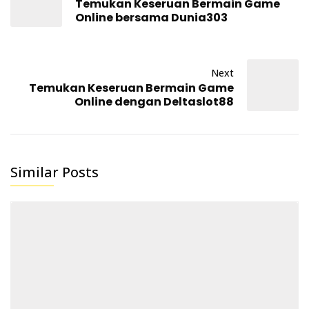
Temukan Keseruan Bermain Game
Online bersama Dunia303
Next
Temukan Keseruan Bermain Game
Online dengan Deltaslot88
Similar Posts