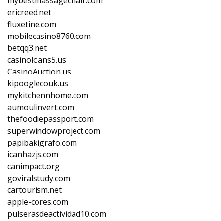
mybestmassagechair.com
ericreed.net
fluxetine.com
mobilecasino8760.com
betqq3.net
casinoloans5.us
CasinoAuction.us
kipooglecouk.us
mykitchennhome.com
aumoulinvert.com
thefoodiepassport.com
superwindowproject.com
papibakigrafo.com
icanhazjs.com
canimpact.org
goviralstudy.com
cartourism.net
apple-cores.com
pulserasdeactividad10.com