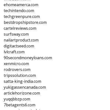
ehomeamerca.com
techintendo.com
techgreenpure.com
bestdropshipstore.com
cartelreviews.com
surfsway.com
nailartproduct.com
digitactseed.com
lvlcraft.com
90secondmoneyloans.com
xenmicro.com
rodrovers.com
tripssolution.com
satta-king-india.com
yukigassencanada.com
articlehorizone.com
yuqqbbzp.com
7betagents6.com