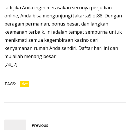
Jadi jika Anda ingin merasakan serunya perjudian
online, Anda bisa mengunjungi JakartaSlot88. Dengan
beragam permainan, bonus besar, dan langkah
keamanan terbaik, ini adalah tempat sempurna untuk
menikmati semua kegembiraan kasino dari
kenyamanan rumah Anda sendiri. Daftar hari ini dan
mulailah menang besar!
[ad_2]
TAGS:
slot
Previous