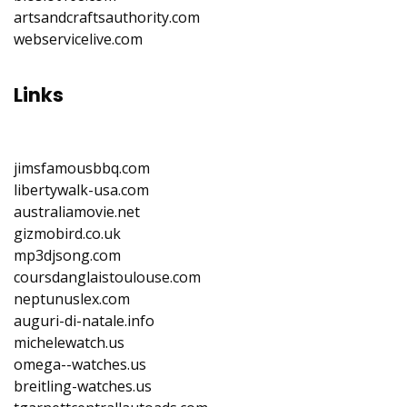
artsandcraftsauthority.com
webservicelive.com
Links
jimsfamousbbq.com
libertywalk-usa.com
australiamovie.net
gizmobird.co.uk
mp3djsong.com
coursdanglaistoulouse.com
neptunuslex.com
auguri-di-natale.info
michelewatch.us
omega--watches.us
breitling-watches.us