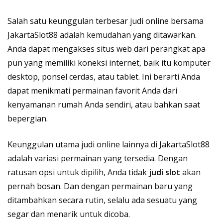
Salah satu keunggulan terbesar judi online bersama
JakartaSlot88 adalah kemudahan yang ditawarkan.
Anda dapat mengakses situs web dari perangkat apa
pun yang memiliki koneksi internet, baik itu komputer
desktop, ponsel cerdas, atau tablet. Ini berarti Anda
dapat menikmati permainan favorit Anda dari
kenyamanan rumah Anda sendiri, atau bahkan saat
bepergian.
Keunggulan utama judi online lainnya di JakartaSlot88
adalah variasi permainan yang tersedia. Dengan
ratusan opsi untuk dipilih, Anda tidak
judi slot
akan
pernah bosan. Dan dengan permainan baru yang
ditambahkan secara rutin, selalu ada sesuatu yang
segar dan menarik untuk dicoba.