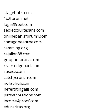
stagehubs.com
1x2forum.net
login99bet.com
secretcourtesans.com
onlinebahisforum1.com
chicagoheadline.com
camming.org
rajalion88.com
goupuntacana.com
riversedgepark.com
zaseez.com
catchycrunch.com
nofaphub.com
nefertitingalls.com
patsyscreations.com
income4proof.com
educaritas.org