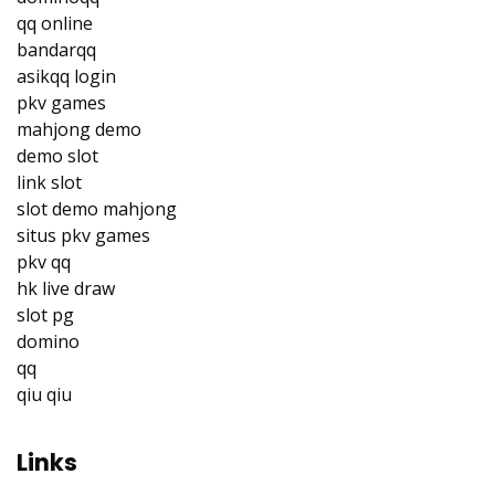
qq online
bandarqq
asikqq login
pkv games
mahjong demo
demo slot
link slot
slot demo mahjong
situs pkv games
pkv qq
hk live draw
slot pg
domino
qq
qiu qiu
Links