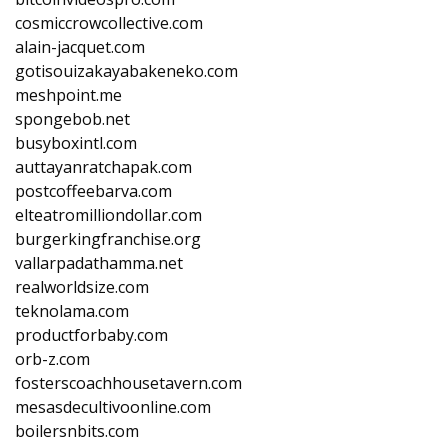
cosmiccrowcollective.com
alain-jacquet.com
gotisouizakayabakeneko.com
meshpoint.me
spongebob.net
busyboxintl.com
auttayanratchapak.com
postcoffeebarva.com
elteatromilliondollar.com
burgerkingfranchise.org
vallarpadathamma.net
realworldsize.com
teknolama.com
productforbaby.com
orb-z.com
fosterscoachhousetavern.com
mesasdecultivoonline.com
boilersnbits.com