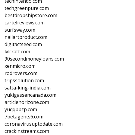
techintendo.com
techgreenpure.com
bestdropshipstore.com
cartelreviews.com
surfsway.com
nailartproduct.com
digitactseed.com
lvlcraft.com
90secondmoneyloans.com
xenmicro.com
rodrovers.com
tripssolution.com
satta-king-india.com
yukigassencanada.com
articlehorizone.com
yuqqbbzp.com
7betagents6.com
coronavirusuptodate.com
crackinstreams.com