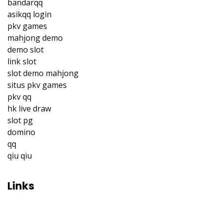
bandarqq
asikqq login
pkv games
mahjong demo
demo slot
link slot
slot demo mahjong
situs pkv games
pkv qq
hk live draw
slot pg
domino
qq
qiu qiu
Links