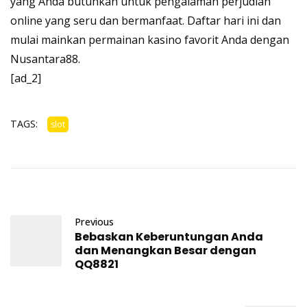
yang Anda butuhkan untuk pengalaman perjudian
online yang seru dan bermanfaat. Daftar hari ini dan
mulai mainkan permainan kasino favorit Anda dengan
Nusantara88.
[ad_2]
TAGS:
slot
Previous
Bebaskan Keberuntungan Anda
dan Menangkan Besar dengan
QQ8821