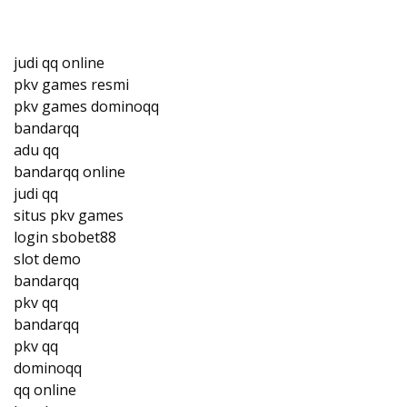
judi qq online
pkv games resmi
pkv games dominoqq
bandarqq
adu qq
bandarqq online
judi qq
situs pkv games
login sbobet88
slot demo
bandarqq
pkv qq
bandarqq
pkv qq
dominoqq
qq online