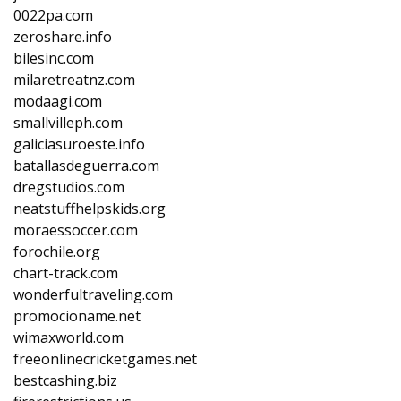
0022pa.com
zeroshare.info
bilesinc.com
milaretreatnz.com
modaagi.com
smallvilleph.com
galiciasuroeste.info
batallasdeguerra.com
dregstudios.com
neatstuffhelpskids.org
moraessoccer.com
forochile.org
chart-track.com
wonderfultraveling.com
promocioname.net
wimaxworld.com
freeonlinecricketgames.net
bestcashing.biz