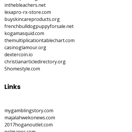
inthebleachers.net
lexapro-rx-store.com
buyskincareproducts.org
frenchbulldogpuppyforsale.net
kogamasquid.com
themultiplicationtablechart.com
casinoglamour.org
dextercoin.io
christianarticledirectory.org
5homestyle.com
Links
mygamblingstory.com
majalahwekonews.com
2017hoganoutlet.com
pelmanec.com