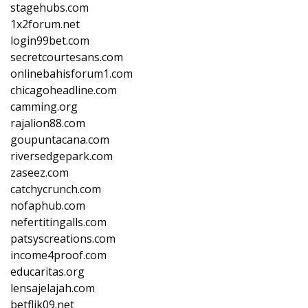
stagehubs.com
1x2forum.net
login99bet.com
secretcourtesans.com
onlinebahisforum1.com
chicagoheadline.com
camming.org
rajalion88.com
goupuntacana.com
riversedgepark.com
zaseez.com
catchycrunch.com
nofaphub.com
nefertitingalls.com
patsyscreations.com
income4proof.com
educaritas.org
lensajelajah.com
betflik09.net