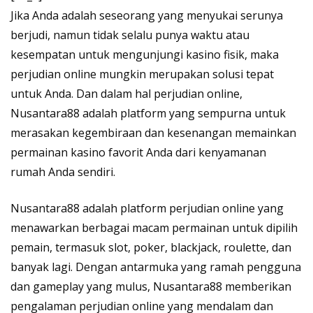
Jika Anda adalah seseorang yang menyukai serunya
berjudi, namun tidak selalu punya waktu atau
kesempatan untuk mengunjungi kasino fisik, maka
perjudian online mungkin merupakan solusi tepat
untuk Anda. Dan dalam hal perjudian online,
Nusantara88 adalah platform yang sempurna untuk
merasakan kegembiraan dan kesenangan memainkan
permainan kasino favorit Anda dari kenyamanan
rumah Anda sendiri.
Nusantara88 adalah platform perjudian online yang
menawarkan berbagai macam permainan untuk dipilih
pemain, termasuk slot, poker, blackjack, roulette, dan
banyak lagi. Dengan antarmuka yang ramah pengguna
dan gameplay yang mulus, Nusantara88 memberikan
pengalaman perjudian online yang mendalam dan