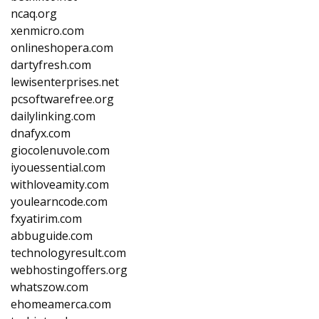
ncaq.org
xenmicro.com
onlineshopera.com
dartyfresh.com
lewisenterprises.net
pcsoftwarefree.org
dailylinking.com
dnafyx.com
giocolenuvole.com
iyouessential.com
withloveamity.com
youlearncode.com
fxyatirim.com
abbuguide.com
technologyresult.com
webhostingoffers.org
whatszow.com
ehomeamerca.com