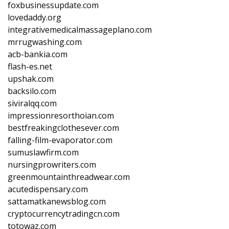
foxbusinessupdate.com
lovedaddy.org
integrativemedicalmassageplano.com
mrrugwashing.com
acb-bankia.com
flash-es.net
upshak.com
backsilo.com
siviralqq.com
impressionresorthoian.com
bestfreakingclothesever.com
falling-film-evaporator.com
sumuslawfirm.com
nursingprowriters.com
greenmountainthreadwear.com
acutedispensary.com
sattamatkanewsblog.com
cryptocurrencytradingcn.com
totowaz.com