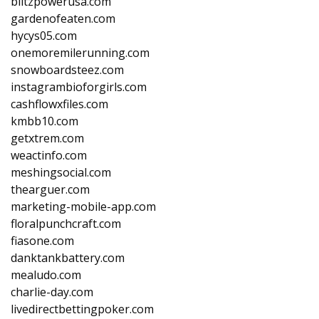
blitzpowerusa.com
gardenofeaten.com
hycys05.com
onemoremilerunning.com
snowboardsteez.com
instagrambioforgirls.com
cashflowxfiles.com
kmbb10.com
getxtrem.com
weactinfo.com
meshingsocial.com
thearguer.com
marketing-mobile-app.com
floralpunchcraft.com
fiasone.com
danktankbattery.com
mealudo.com
charlie-day.com
livedirectbettingpoker.com