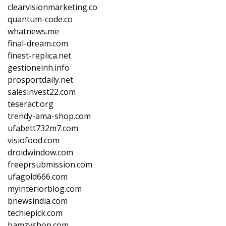
clearvisionmarketing.co
quantum-code.co
whatnews.me
final-dream.com
finest-replica.net
gestioneinh.info
prosportdaily.net
salesinvest22.com
teseract.org
trendy-ama-shop.com
ufabett732m7.com
visiofood.com
droidwindow.com
freeprsubmission.com
ufagold666.com
myinteriorblog.com
bnewsindia.com
techiepick.com
bamzyshop.com