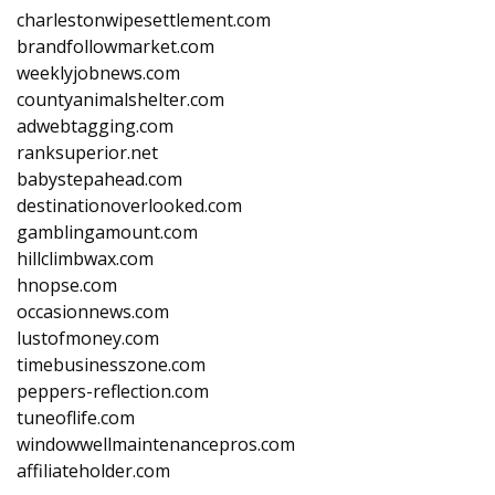
charlestonwipesettlement.com
brandfollowmarket.com
weeklyjobnews.com
countyanimalshelter.com
adwebtagging.com
ranksuperior.net
babystepahead.com
destinationoverlooked.com
gamblingamount.com
hillclimbwax.com
hnopse.com
occasionnews.com
lustofmoney.com
timebusinesszone.com
peppers-reflection.com
tuneoflife.com
windowwellmaintenancepros.com
affiliateholder.com