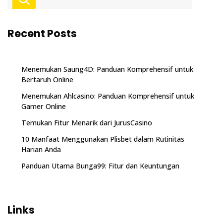
Recent Posts
Menemukan Saung4D: Panduan Komprehensif untuk
Bertaruh Online
Menemukan Ahlcasino: Panduan Komprehensif untuk
Gamer Online
Temukan Fitur Menarik dari JurusCasino
10 Manfaat Menggunakan Plisbet dalam Rutinitas
Harian Anda
Panduan Utama Bunga99: Fitur dan Keuntungan
Links