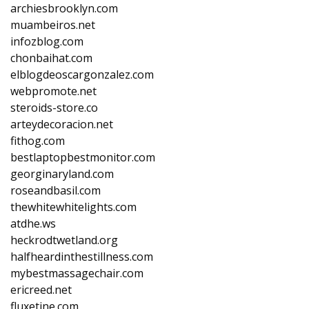
archiesbrooklyn.com
muambeiros.net
infozblog.com
chonbaihat.com
elblogdeoscargonzalez.com
webpromote.net
steroids-store.co
arteydecoracion.net
fithog.com
bestlaptopbestmonitor.com
georginaryland.com
roseandbasil.com
thewhitewhitelights.com
atdhe.ws
heckrodtwetland.org
halfheardinthestillness.com
mybestmassagechair.com
ericreed.net
fluxetine.com