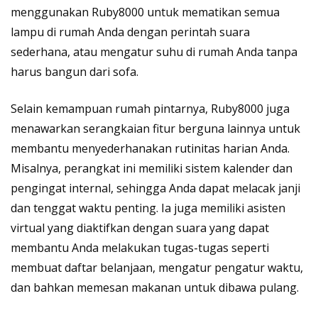
menggunakan Ruby8000 untuk mematikan semua
lampu di rumah Anda dengan perintah suara
sederhana, atau mengatur suhu di rumah Anda tanpa
harus bangun dari sofa.
Selain kemampuan rumah pintarnya, Ruby8000 juga
menawarkan serangkaian fitur berguna lainnya untuk
membantu menyederhanakan rutinitas harian Anda.
Misalnya, perangkat ini memiliki sistem kalender dan
pengingat internal, sehingga Anda dapat melacak janji
dan tenggat waktu penting. Ia juga memiliki asisten
virtual yang diaktifkan dengan suara yang dapat
membantu Anda melakukan tugas-tugas seperti
membuat daftar belanjaan, mengatur pengatur waktu,
dan bahkan memesan makanan untuk dibawa pulang.