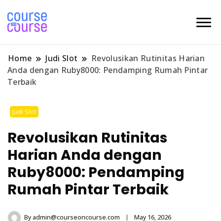
Coba slot X500 dari Pragmatic Play hari ini
Slot Gacor Hari Ini dari
untuk peluang menang besar. Slot gacor ini
Pragmatic Play, Coba Slot
memberikan hasil maksimal setiap putaran.
Home
Judi Slot
Revolusikan Rutinitas Harian
Anda dengan Ruby8000: Pendamping Rumah Pintar
X500 untuk Kemenangan
Terbaik
Judi Slot
Revolusikan Rutinitas
Harian Anda dengan
Ruby8000: Pendamping
Rumah Pintar Terbaik
By
admin@courseoncourse.com
May 16, 2026