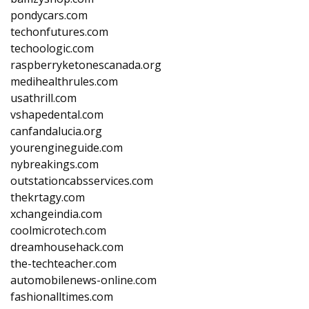
pondycars.com
techonfutures.com
techoologic.com
raspberryketonescanada.org
medihealthrules.com
usathrill.com
vshapedental.com
canfandalucia.org
yourengineguide.com
nybreakings.com
outstationcabsservices.com
thekrtagy.com
xchangeindia.com
coolmicrotech.com
dreamhousehack.com
the-techteacher.com
automobilenews-online.com
fashionalltimes.com