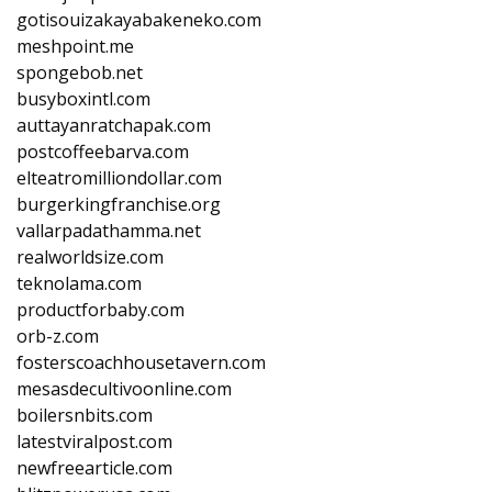
gotisouizakayabakeneko.com
meshpoint.me
spongebob.net
busyboxintl.com
auttayanratchapak.com
postcoffeebarva.com
elteatromilliondollar.com
burgerkingfranchise.org
vallarpadathamma.net
realworldsize.com
teknolama.com
productforbaby.com
orb-z.com
fosterscoachhousetavern.com
mesasdecultivoonline.com
boilersnbits.com
latestviralpost.com
newfreearticle.com