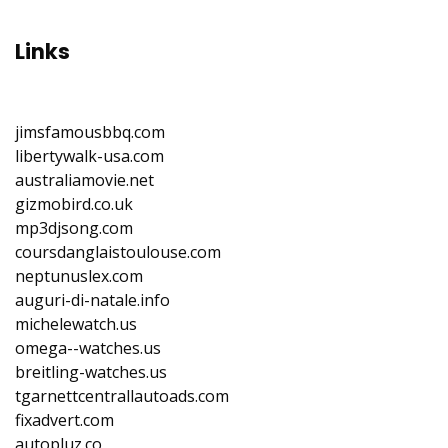
Links
jimsfamousbbq.com
libertywalk-usa.com
australiamovie.net
gizmobird.co.uk
mp3djsong.com
coursdanglaistoulouse.com
neptunuslex.com
auguri-di-natale.info
michelewatch.us
omega--watches.us
breitling-watches.us
tgarnettcentrallautoads.com
fixadvert.com
autopluz.co