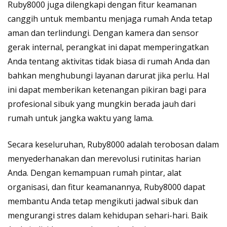
Ruby8000 juga dilengkapi dengan fitur keamanan
canggih untuk membantu menjaga rumah Anda tetap
aman dan terlindungi. Dengan kamera dan sensor
gerak internal, perangkat ini dapat memperingatkan
Anda tentang aktivitas tidak biasa di rumah Anda dan
bahkan menghubungi layanan darurat jika perlu. Hal
ini dapat memberikan ketenangan pikiran bagi para
profesional sibuk yang mungkin berada jauh dari
rumah untuk jangka waktu yang lama.
Secara keseluruhan, Ruby8000 adalah terobosan dalam
menyederhanakan dan merevolusi rutinitas harian
Anda. Dengan kemampuan rumah pintar, alat
organisasi, dan fitur keamanannya, Ruby8000 dapat
membantu Anda tetap mengikuti jadwal sibuk dan
mengurangi stres dalam kehidupan sehari-hari. Baik