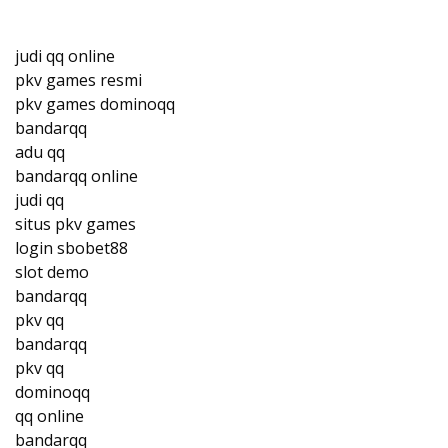
judi qq online
pkv games resmi
pkv games dominoqq
bandarqq
adu qq
bandarqq online
judi qq
situs pkv games
login sbobet88
slot demo
bandarqq
pkv qq
bandarqq
pkv qq
dominoqq
qq online
bandarqq