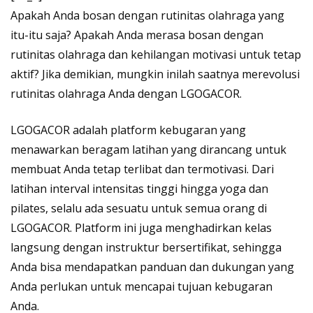
Apakah Anda bosan dengan rutinitas olahraga yang
itu-itu saja? Apakah Anda merasa bosan dengan
rutinitas olahraga dan kehilangan motivasi untuk tetap
aktif? Jika demikian, mungkin inilah saatnya merevolusi
rutinitas olahraga Anda dengan LGOGACOR.
LGOGACOR adalah platform kebugaran yang
menawarkan beragam latihan yang dirancang untuk
membuat Anda tetap terlibat dan termotivasi. Dari
latihan interval intensitas tinggi hingga yoga dan
pilates, selalu ada sesuatu untuk semua orang di
LGOGACOR. Platform ini juga menghadirkan kelas
langsung dengan instruktur bersertifikat, sehingga
Anda bisa mendapatkan panduan dan dukungan yang
Anda perlukan untuk mencapai tujuan kebugaran
Anda.