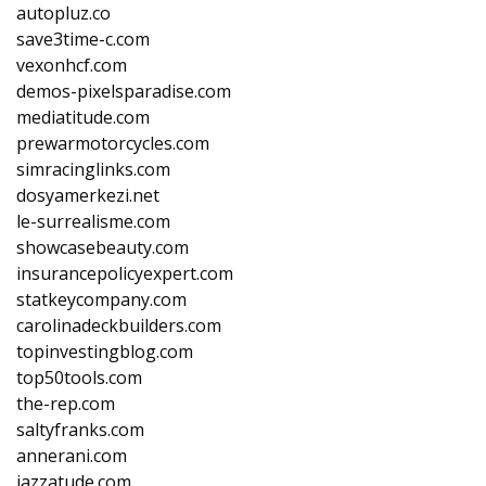
autopluz.co
save3time-c.com
vexonhcf.com
demos-pixelsparadise.com
mediatitude.com
prewarmotorcycles.com
simracinglinks.com
dosyamerkezi.net
le-surrealisme.com
showcasebeauty.com
insurancepolicyexpert.com
statkeycompany.com
carolinadeckbuilders.com
topinvestingblog.com
top50tools.com
the-rep.com
saltyfranks.com
annerani.com
jazzatude.com