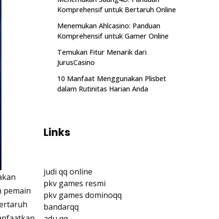
Komprehensif untuk Bertaruh Online
Menemukan Ahlcasino: Panduan
Komprehensif untuk Gamer Online
Temukan Fitur Menarik dari
JurusCasino
10 Manfaat Menggunakan Plisbet
dalam Rutinitas Harian Anda
Links
judi qq online
sakan
pkv games resmi
h pemain
pkv games dominoqq
bertaruh
bandarqq
anfaatkan
adu qq