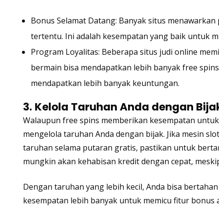
Bonus Selamat Datang: Banyak situs menawarkan 
tertentu. Ini adalah kesempatan yang baik untuk mu
Program Loyalitas: Beberapa situs judi online memil
bermain bisa mendapatkan lebih banyak free spins
mendapatkan lebih banyak keuntungan.
3. Kelola Taruhan Anda dengan Bija
Walaupun free spins memberikan kesempatan untuk 
mengelola taruhan Anda dengan bijak. Jika mesin s
taruhan selama putaran gratis, pastikan untuk berta
mungkin akan kehabisan kredit dengan cepat, mes
Dengan taruhan yang lebih kecil, Anda bisa bertahan
kesempatan lebih banyak untuk memicu fitur bonus a