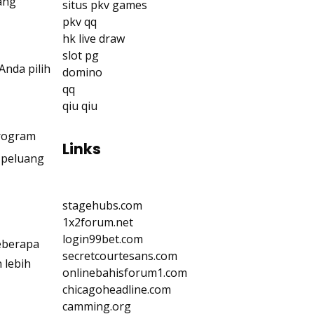
ang
situs pkv games
pkv qq
hk live draw
slot pg
nda pilih
domino
qq
qiu qiu
program
Links
 peluang
stagehubs.com
1x2forum.net
login99bet.com
beberapa
secretcourtesans.com
 lebih
onlinebahisforum1.com
chicagoheadline.com
camming.org