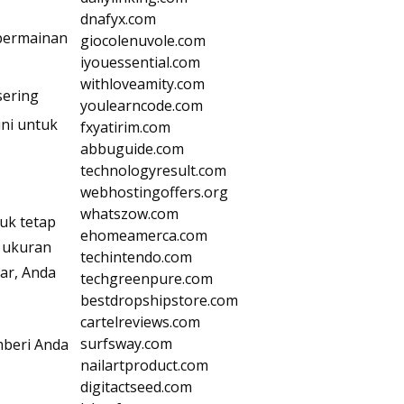
dnafyx.com
 permainan
giocolenuvole.com
iyouessential.com
withloveamity.com
ering
youlearncode.com
ni untuk
fxyatirim.com
abbuguide.com
technologyresult.com
webhostingoffers.org
whatszow.com
uk tetap
ehomeamerca.com
n ukuran
techintendo.com
ar, Anda
techgreenpure.com
bestdropshipstore.com
cartelreviews.com
surfsway.com
mberi Anda
nailartproduct.com
digitactseed.com