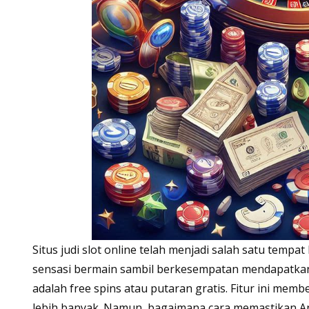
Situs judi slot online telah menjadi salah satu temp
sensasi bermain sambil berkesempatan mendapatkan k
adalah free spins atau putaran gratis. Fitur ini m
lebih banyak. Namun, bagaimana cara memastikan And