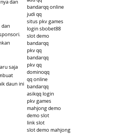
rnya dan
bandarqq online
judi qq
situs pkv games
n dan
login sbobet88
sponsori.
slot demo
nkan
bandarqq
pkv qq
bandarqq
pkv qq
aru saja
dominoqq
embuat
qq online
ik daun ini
bandarqq
asikqq login
pkv games
mahjong demo
demo slot
link slot
slot demo mahjong