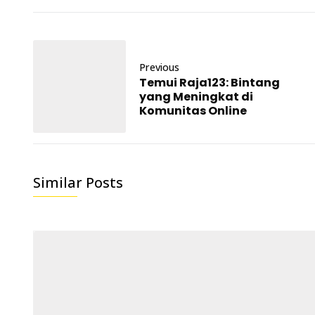
Previous
Temui Raja123: Bintang
yang Meningkat di
Komunitas Online
Similar Posts