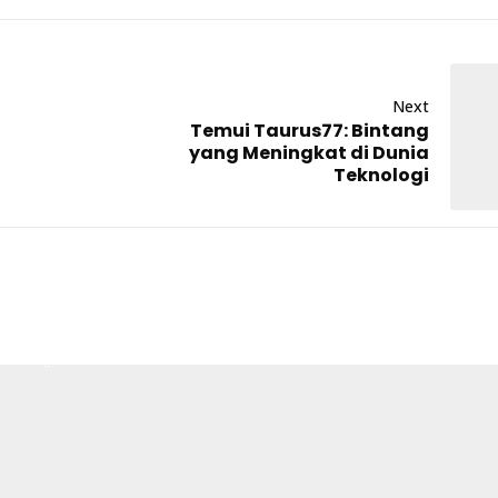
Next
Temui Taurus77: Bintang
yang Meningkat di Dunia
Teknologi