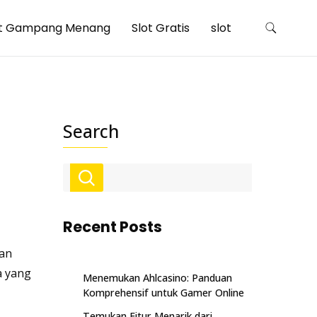
ot Gampang Menang
Slot Gratis
slot
asil maksimal setiap putaran.
untuk Kemenangan
Search
Recent Posts
dan
a yang
Menemukan Ahlcasino: Panduan
Komprehensif untuk Gamer Online
Temukan Fitur Menarik dari