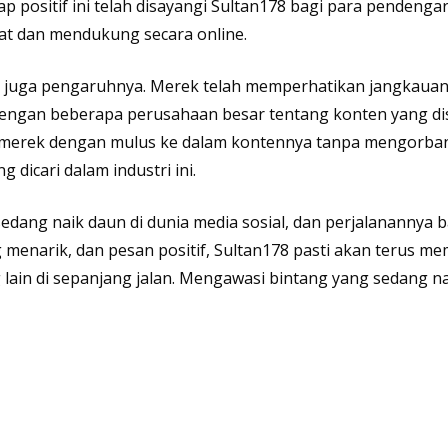
p positif ini telah disayangi Sultan178 bagi para pendenga
 dan mendukung secara online.
an juga pengaruhnya. Merek telah memperhatikan jangkaua
 dengan beberapa perusahaan besar tentang konten yang di
merek dengan mulus ke dalam kontennya tanpa mengorba
dicari dalam industri ini.
edang naik daun di dunia media sosial, dan perjalanannya b
 menarik, dan pesan positif, Sultan178 pasti akan terus m
 lain di sepanjang jalan. Mengawasi bintang yang sedang na