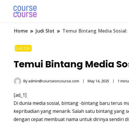
Coba slot X500 dari Pragmatic Play hari 
Slot Gacor Hari Ini dar
Home
Judi Slot
Temui Bintang Media Sosial:
Judi Slot
Temui Bintang Media Sos
By
admin@courseoncourse.com
May 14, 2025
1 minu
[ad_1]
Di dunia media sosial, bintang -bintang baru terus
kepribadian yang menarik. Salah satu bintang yang 
dengan cepat membuat nama untuk dirinya sendiri di 