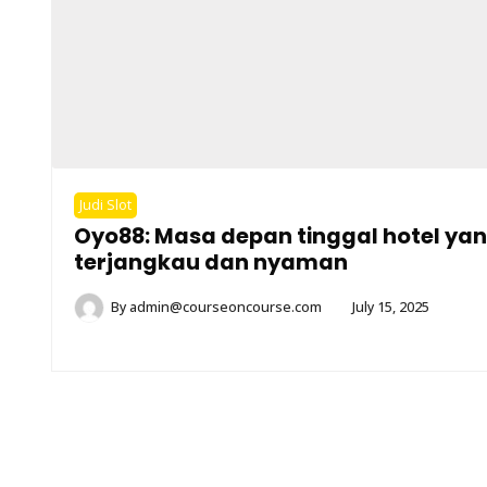
Judi Slot
Oyo88: Masa depan tinggal hotel ya
terjangkau dan nyaman
By
admin@courseoncourse.com
July 15, 2025