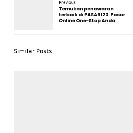
Previous
Temukan penawaran
terbaik di PASAR123: Pasar
Online One-Stop Anda
Similar Posts