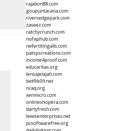
rajalion88.com
goupuntacana.com
riversedgepark.com
zaseez.com
catchycrunch.com
nofaphub.com
nefertitingalls.com
patsyscreations.com
income4proof.com
educaritas.org
lensajelajah.com
betflik09.net
ncaq.org
xenmicro.com
onlineshopera.com
dartyfresh.com
lewisenterprises.net
pcsoftwarefree.org
dailylinking.com