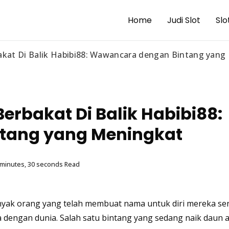
Home
Judi Slot
Sl
ini untuk peluang menang besar. Slot gacor ini memberikan h
i Pragmatic Play, Coba Slot X500 
akat Di Balik Habibi88: Wawancara dengan Bintang yang
erbakat Di Balik Habibi88:
tang yang Meningkat
 minutes, 30 seconds Read
anyak orang yang telah membuat nama untuk diri mereka sen
a dengan dunia. Salah satu bintang yang sedang naik daun 