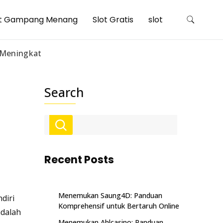
ot Gampang Menang
Slot Gratis
slot
asil maksimal setiap putaran.
untuk Kemenangan
 Meningkat
Search
Recent Posts
Menemukan Saung4D: Panduan
diri
Komprehensif untuk Bertaruh Online
adalah
Menemukan Ahlcasino: Panduan