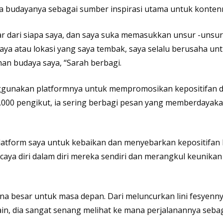
a budayanya sebagai sumber inspirasi utama untuk konten
r dari siapa saya, dan saya suka memasukkan unsur -unsur 
saya atau lokasi yang saya tembak, saya selalu berusaha un
han budaya saya, “Sarah berbagi.
nggunakan platformnya untuk mempromosikan kepositifan d
00.000 pengikut, ia sering berbagi pesan yang memberdayak
atform saya untuk kebaikan dan menyebarkan kepositifan
rcaya diri dalam diri mereka sendiri dan merangkul keunika
ana besar untuk masa depan. Dari meluncurkan lini fesyenny
ain, dia sangat senang melihat ke mana perjalanannya seba