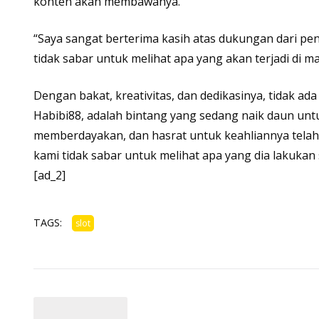
konten akan membawanya.
“Saya sangat berterima kasih atas dukungan dari pe
tidak sabar untuk melihat apa yang akan terjadi di m
Dengan bakat, kreativitas, dan dedikasinya, tidak 
Habibi88, adalah bintang yang sedang naik daun untu
memberdayakan, dan hasrat untuk keahliannya telah 
kami tidak sabar untuk melihat apa yang dia lakukan 
[ad_2]
TAGS:
slot