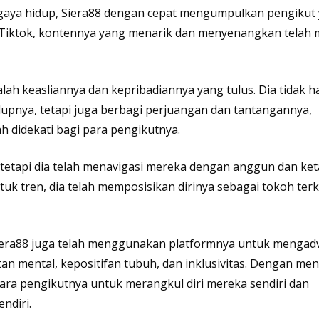
gaya hidup, Siera88 dengan cepat mengumpulkan pengikut 
ke Tiktok, kontennya yang menarik dan menyenangkan telah
lah keasliannya dan kepribadiannya yang tulus. Dia tidak h
nya, tetapi juga berbagi perjuangan dan tantangannya,
didekati bagi para pengikutnya.
tetapi dia telah menavigasi mereka dengan anggun dan ke
ntuk tren, dia telah memposisikan dirinya sebagai tokoh ter
iera88 juga telah menggunakan platformnya untuk mengad
an mental, kepositifan tubuh, dan inklusivitas. Dengan m
para pengikutnya untuk merangkul diri mereka sendiri dan
ndiri.