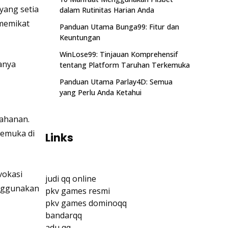
yang setia
dalam Rutinitas Harian Anda
 memikat
Panduan Utama Bunga99: Fitur dan
Keuntungan
WinLose99: Tinjauan Komprehensif
anya
tentang Platform Taruhan Terkemuka
Panduan Utama Parlay4D: Semua
yang Perlu Anda Ketahui
tahanan.
kemuka di
Links
vokasi
judi qq online
enggunakan
pkv games resmi
pkv games dominoqq
bandarqq
adu qq