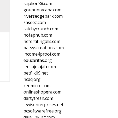
rajalion88.com
goupuntacana.com
riversedgepark.com
zaseez.com
catchycrunch.com
nofaphub.com
nefertitingalls.com
patsyscreations.com
income4proof.com
educaritas.org
lensajelajah.com
betflik09.net
ncaq.org
xenmicro.com
onlineshopera.com
dartyfresh.com
lewisenterprises.net
pcsoftwarefree.org
dailylinking.com