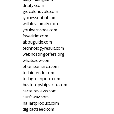
dnafyx.com
giocolenuvole.com
iyouessential.com
withloveamity.com
youlearncode.com
fxyatirim.com
abbuguide.com
technologyresult.com
webhostingoffers.org
whatszow.com
ehomeamerca.com
techintendo.com
techgreenpure.com
bestdropshipstore.com
cartelreviews.com
surfsway.com
nailartproduct.com
digitactseed.com