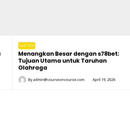
Judi Slot
a
Menangkan Besar dengan s78bet:
Tujuan Utama untuk Taruhan
Olahraga
By
admin@courseoncourse.com
April 19, 2026