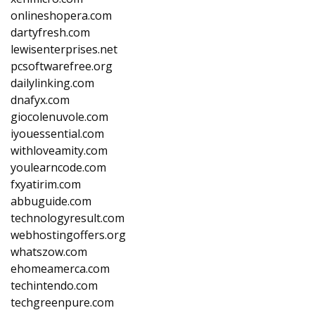
onlineshopera.com
dartyfresh.com
lewisenterprises.net
pcsoftwarefree.org
dailylinking.com
dnafyx.com
giocolenuvole.com
iyouessential.com
withloveamity.com
youlearncode.com
fxyatirim.com
abbuguide.com
technologyresult.com
webhostingoffers.org
whatszow.com
ehomeamerca.com
techintendo.com
techgreenpure.com