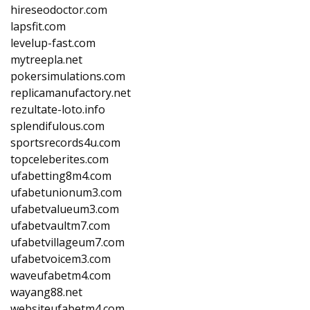
hireseodoctor.com
lapsfit.com
levelup-fast.com
mytreepla.net
pokersimulations.com
replicamanufactory.net
rezultate-loto.info
splendifulous.com
sportsrecords4u.com
topceleberites.com
ufabetting8m4.com
ufabetunionum3.com
ufabetvalueum3.com
ufabetvaultm7.com
ufabetvillageum7.com
ufabetvoicem3.com
waveufabetm4.com
wayang88.net
websiteufabetm4.com