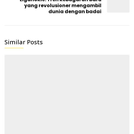
yang revolusioner mengambil
dunia dengan badai
Similar Posts