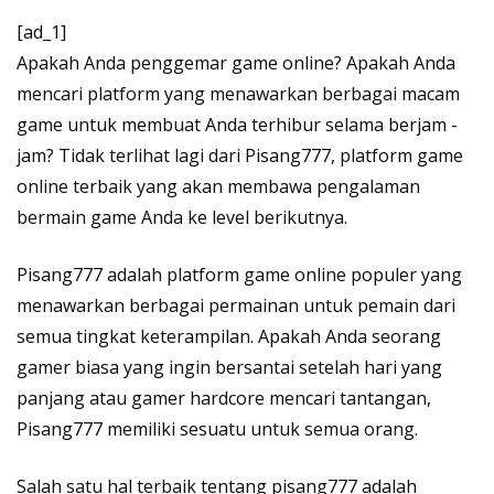
[ad_1]
Apakah Anda penggemar game online? Apakah Anda
mencari platform yang menawarkan berbagai macam
game untuk membuat Anda terhibur selama berjam -
jam? Tidak terlihat lagi dari Pisang777, platform game
online terbaik yang akan membawa pengalaman
bermain game Anda ke level berikutnya.
Pisang777 adalah platform game online populer yang
menawarkan berbagai permainan untuk pemain dari
semua tingkat keterampilan. Apakah Anda seorang
gamer biasa yang ingin bersantai setelah hari yang
panjang atau gamer hardcore mencari tantangan,
Pisang777 memiliki sesuatu untuk semua orang.
Salah satu hal terbaik tentang pisang777 adalah