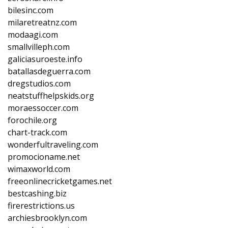
bilesinc.com
milaretreatnz.com
modaagi.com
smallvilleph.com
galiciasuroeste.info
batallasdeguerra.com
dregstudios.com
neatstuffhelpskids.org
moraessoccer.com
forochile.org
chart-track.com
wonderfultraveling.com
promocioname.net
wimaxworld.com
freeonlinecricketgames.net
bestcashing.biz
firerestrictions.us
archiesbrooklyn.com