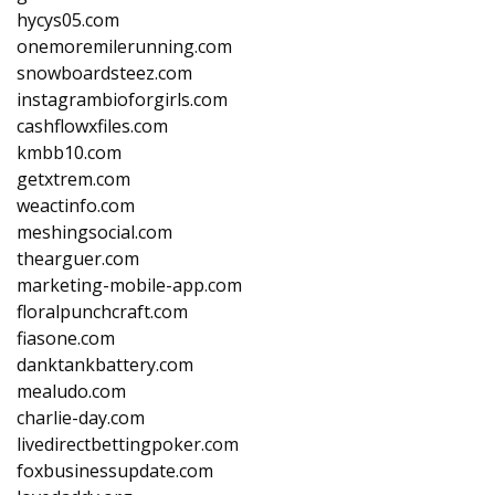
hycys05.com
onemoremilerunning.com
snowboardsteez.com
instagrambioforgirls.com
cashflowxfiles.com
kmbb10.com
getxtrem.com
weactinfo.com
meshingsocial.com
thearguer.com
marketing-mobile-app.com
floralpunchcraft.com
fiasone.com
danktankbattery.com
mealudo.com
charlie-day.com
livedirectbettingpoker.com
foxbusinessupdate.com