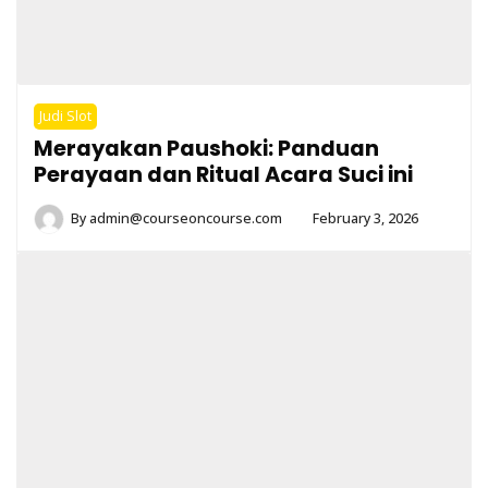
Judi Slot
Merayakan Paushoki: Panduan
Perayaan dan Ritual Acara Suci ini
By
admin@courseoncourse.com
February 3, 2026