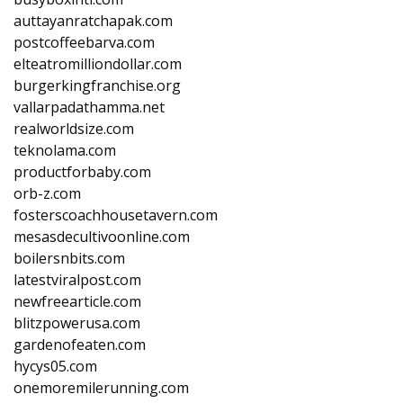
auttayanratchapak.com
postcoffeebarva.com
elteatromilliondollar.com
burgerkingfranchise.org
vallarpadathamma.net
realworldsize.com
teknolama.com
productforbaby.com
orb-z.com
fosterscoachhousetavern.com
mesasdecultivoonline.com
boilersnbits.com
latestviralpost.com
newfreearticle.com
blitzpowerusa.com
gardenofeaten.com
hycys05.com
onemoremilerunning.com