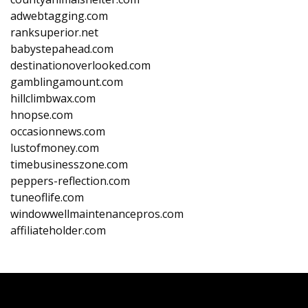
adwebtagging.com
ranksuperior.net
babystepahead.com
destinationoverlooked.com
gamblingamount.com
hillclimbwax.com
hnopse.com
occasionnews.com
lustofmoney.com
timebusinesszone.com
peppers-reflection.com
tuneoflife.com
windowwellmaintenancepros.com
affiliateholder.com