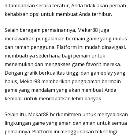
ditambahkan secara teratur, Anda tidak akan pernah
kehabisan opsi untuk membuat Anda terhibur.
Selain beragam permainannya, Mekar88 juga
menawarkan pengalaman bermain game yang mulus
dan ramah pengguna. Platform ini mudah dinavigasi,
membuatnya sederhana bagi pemain untuk
menemukan dan mengakses game favorit mereka.
Dengan grafik berkualitas tinggi dan gameplay yang
halus, Mekar88 memberikan pengalaman bermain
game yang mendalam yang akan membuat Anda
kembali untuk mendapatkan lebih banyak.
Selain itu, Mekar88 berkomitmen untuk menyediakan
lingkungan game yang aman dan aman untuk semua
pemainnya. Platform ini menggunakan teknologi