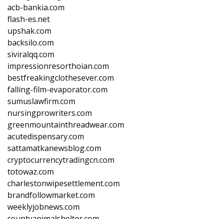
acb-bankia.com
flash-es.net
upshak.com
backsilo.com
siviralqq.com
impressionresorthoian.com
bestfreakingclothesever.com
falling-film-evaporator.com
sumuslawfirm.com
nursingprowriters.com
greenmountainthreadwear.com
acutedispensary.com
sattamatkanewsblog.com
cryptocurrencytradingcn.com
totowaz.com
charlestonwipesettlement.com
brandfollowmarket.com
weeklyjobnews.com
countyanimalshelter.com