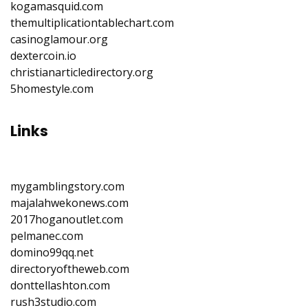
kogamasquid.com
themultiplicationtablechart.com
casinoglamour.org
dextercoin.io
christianarticledirectory.org
5homestyle.com
Links
mygamblingstory.com
majalahwekonews.com
2017hoganoutlet.com
pelmanec.com
domino99qq.net
directoryoftheweb.com
donttellashton.com
rush3studio.com