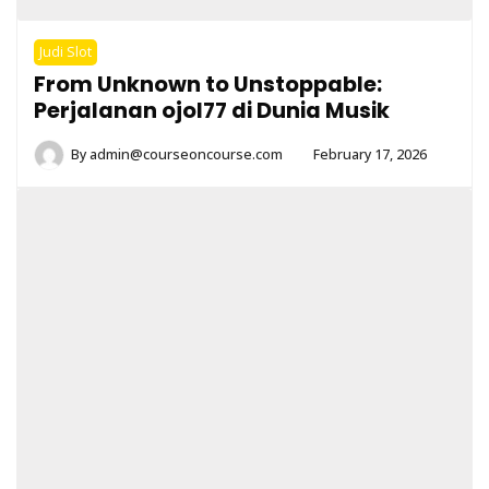
Judi Slot
From Unknown to Unstoppable:
Perjalanan ojol77 di Dunia Musik
By
admin@courseoncourse.com
February 17, 2026