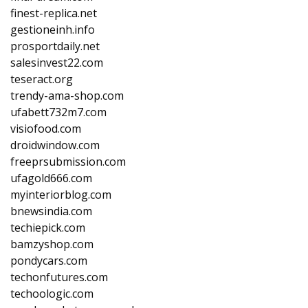
finest-replica.net
gestioneinh.info
prosportdaily.net
salesinvest22.com
teseract.org
trendy-ama-shop.com
ufabett732m7.com
visiofood.com
droidwindow.com
freeprsubmission.com
ufagold666.com
myinteriorblog.com
bnewsindia.com
techiepick.com
bamzyshop.com
pondycars.com
techonfutures.com
techoologic.com