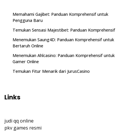
Memahami Gajibet: Panduan Komprehensif untuk
Pengguna Baru
Temukan Sensasi Majestibet: Panduan Komprehensif
Menemukan Saung4D: Panduan Komprehensif untuk
Bertaruh Online
Menemukan Ahlcasino: Panduan Komprehensif untuk
Gamer Online
Temukan Fitur Menarik dari JurusCasino
Links
judi qq online
pkv games resmi