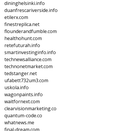
dininghelsinki.info
duanfrescariverside.info
etilerx.com
finestreplica.net
flounderandfumble.com
healthohunt.com
retefuturah.info
smartinvestinginfo.info
technewsalliance.com
technonetmarket.com
tedstanger.net
ufabett732um3.com
uskola.info
wagonpaints.info
waitfornext.com
clearvisionmarketing.co
quantum-code.co
whatnews.me
final-dream.com