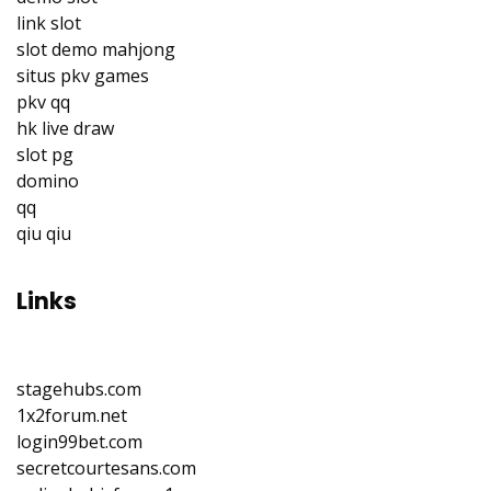
link slot
slot demo mahjong
situs pkv games
pkv qq
hk live draw
slot pg
domino
qq
qiu qiu
Links
stagehubs.com
1x2forum.net
login99bet.com
secretcourtesans.com