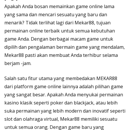
Apakah Anda bosan memainkan game online lama
yang sama dan mencari sesuatu yang baru dan
menarik? Tidak terlihat lagi dari Mekar88, tujuan
permainan online terbaik untuk semua kebutuhan
game Anda. Dengan berbagai macam game untuk
dipilih dan pengalaman bermain game yang mendalam,
Mekar88 pasti akan membuat Anda terhibur selama
berjam -jam.
Salah satu fitur utama yang membedakan MEKAR88
dari platform game online lainnya adalah pilihan game
yang sangat besar. Apakah Anda menyukai permainan
kasino klasik seperti poker dan blackjack, atau lebih
suka permainan yang lebih modern dan inovatif seperti
slot dan olahraga virtual, Mekar88 memiliki sesuatu
untuk semua orang. Dengan game baru yang