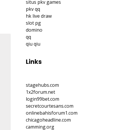
situs pkv games
pkv qq
hk live draw
slot pg
domino
qq
qiu qiu
Links
stagehubs.com
1x2forum.net
login99bet.com
secretcourtesans.com
onlinebahisforum1.com
chicagoheadline.com
camming.org