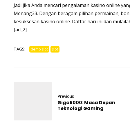
Jadi jika Anda mencari pengalaman kasino online y
Menang33. Dengan beragam pilihan permainan, bonus 
kesuksesan kasino online. Daftar hari ini dan mula
[ad_2]
TAGS:
demo slot
slot
Previous
Giga5000: Masa Depan
Teknologi Gaming