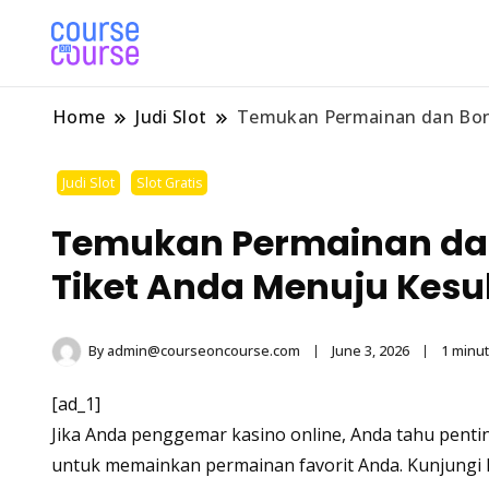
Coba slot X500 dari Pragmatic Play hari 
Slot Gacor Hari Ini dar
Home
Judi Slot
Temukan Permainan dan Bonu
Judi Slot
Slot Gratis
Temukan Permainan dan
Tiket Anda Menuju Kesu
By
admin@courseoncourse.com
June 3, 2026
1 minu
[ad_1]
Jika Anda penggemar kasino online, Anda tahu penti
untuk memainkan permainan favorit Anda. Kunjungi