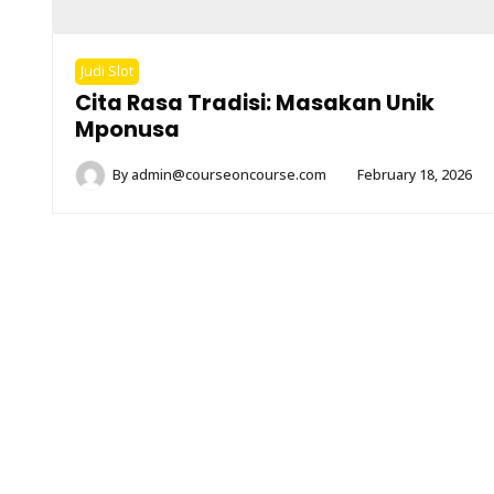
Judi Slot
Cita Rasa Tradisi: Masakan Unik
Mponusa
By
admin@courseoncourse.com
February 18, 2026