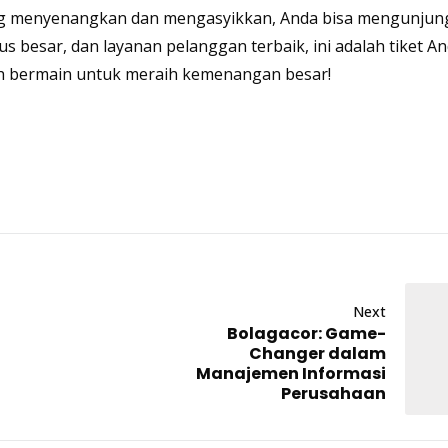
ang menyenangkan dan mengasyikkan, Anda bisa mengunjun
besar, dan layanan pelanggan terbaik, ini adalah tiket A
ilah bermain untuk meraih kemenangan besar!
Next
Bolagacor: Game-
Changer dalam
Manajemen Informasi
Perusahaan