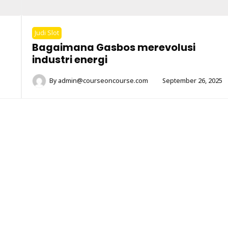
Judi Slot
Bagaimana Gasbos merevolusi
industri energi
By
admin@courseoncourse.com
September 26, 2025