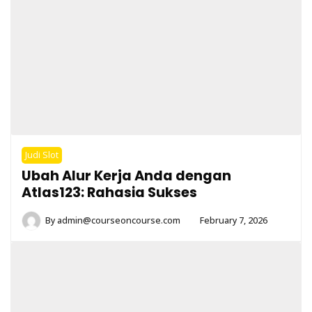
Judi Slot
Ubah Alur Kerja Anda dengan
Atlas123: Rahasia Sukses
By
admin@courseoncourse.com
February 7, 2026