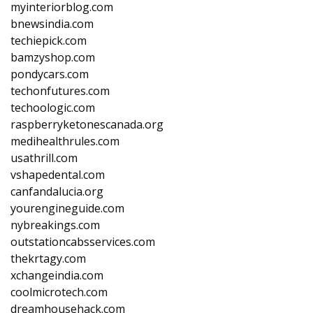
myinteriorblog.com
bnewsindia.com
techiepick.com
bamzyshop.com
pondycars.com
techonfutures.com
techoologic.com
raspberryketonescanada.org
medihealthrules.com
usathrill.com
vshapedental.com
canfandalucia.org
yourengineguide.com
nybreakings.com
outstationcabsservices.com
thekrtagy.com
xchangeindia.com
coolmicrotech.com
dreamhousehack.com