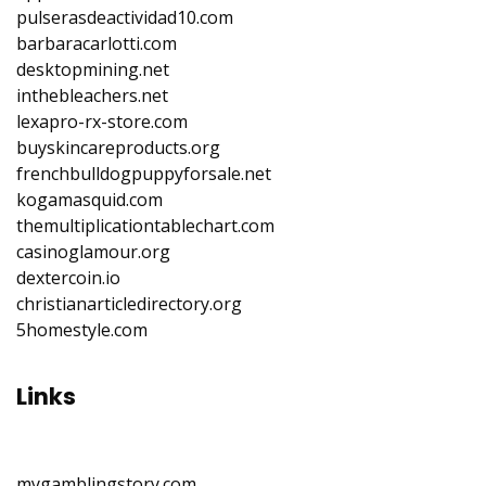
pulserasdeactividad10.com
barbaracarlotti.com
desktopmining.net
inthebleachers.net
lexapro-rx-store.com
buyskincareproducts.org
frenchbulldogpuppyforsale.net
kogamasquid.com
themultiplicationtablechart.com
casinoglamour.org
dextercoin.io
christianarticledirectory.org
5homestyle.com
Links
mygamblingstory.com