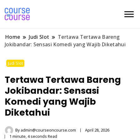
Coba slot X500 dari Pragmatic Play hari ini
Slot Gacor Hari Ini dari
untuk peluang menang besar. Slot gacor ini
Pragmatic Play, Coba Slot
memberikan hasil maksimal setiap putaran.
Home
Judi Slot
Tertawa Tertawa Bareng
Jokibandar: Sensasi Komedi yang Wajib Diketahui
X500 untuk Kemenangan
Judi Slot
Tertawa Tertawa Bareng
Jokibandar: Sensasi
Komedi yang Wajib
Diketahui
By
admin@courseoncourse.com
April 28, 2026
1 minute, 4 seconds Read