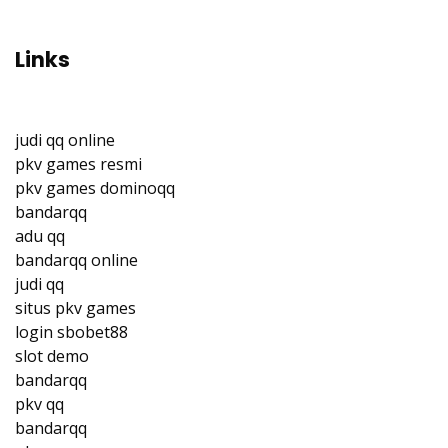
Links
judi qq online
pkv games resmi
pkv games dominoqq
bandarqq
adu qq
bandarqq online
judi qq
situs pkv games
login sbobet88
slot demo
bandarqq
pkv qq
bandarqq