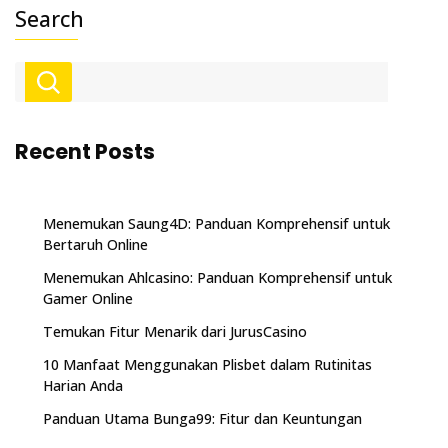
Search
Recent Posts
Menemukan Saung4D: Panduan Komprehensif untuk
Bertaruh Online
Menemukan Ahlcasino: Panduan Komprehensif untuk
Gamer Online
Temukan Fitur Menarik dari JurusCasino
10 Manfaat Menggunakan Plisbet dalam Rutinitas
Harian Anda
Panduan Utama Bunga99: Fitur dan Keuntungan