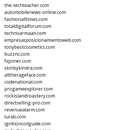
the-techteacher.com
automobilenews-online.com
fashionalltimes.com
totaldigitalforum.com
technoarmaan.com
empresasposicionamientoweb.com
tonybestcosmetics.com
buzznc.com
fxjoiner.com
skinbykindra.com
alltherageface.com
codenational.com
progameexplorer.com
rockislandroastery.com
directselling-pro.com
revenuealarm.com
lurab.com
ignitioncoilguide.com