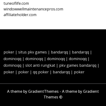
tuneoflife.com
windowwellmaintenancepros.com
affiliateholder.com
poker
|
situs pkv games
|
bandarqq
|
bandarqq
|
dominoqq
|
dominoqq
|
dominoqq
|
dominoqq
|
dominoqq
|
slot anti rungkat
|
pkv games bandarqq
|
poker
|
poker
|
qq poker
|
bandarqq
|
poker
A theme by GradientThemes - A theme by Gradient
Themes ©