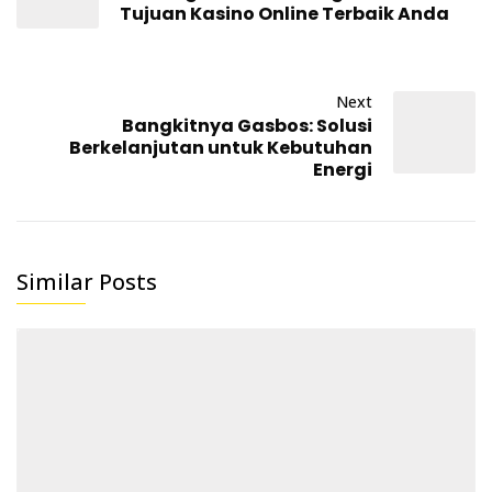
Tujuan Kasino Online Terbaik Anda
Next
Bangkitnya Gasbos: Solusi
Berkelanjutan untuk Kebutuhan
Energi
Similar Posts