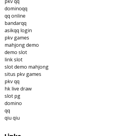
pkv qq
dominoqq
qq online
bandarqq
asikqq login
pkv games
mahjong demo
demo slot
link slot
slot demo mahjong
situs pkv games
pkv qq
hk live draw
slot pg
domino
qq
qiu qiu