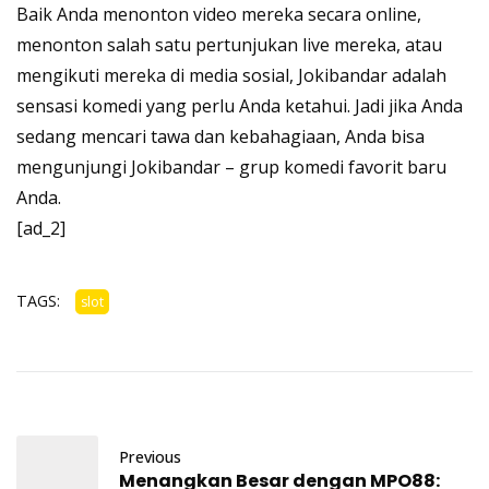
Baik Anda menonton video mereka secara online,
menonton salah satu pertunjukan live mereka, atau
mengikuti mereka di media sosial, Jokibandar adalah
sensasi komedi yang perlu Anda ketahui. Jadi jika Anda
sedang mencari tawa dan kebahagiaan, Anda bisa
mengunjungi Jokibandar – grup komedi favorit baru
Anda.
[ad_2]
TAGS:
slot
Previous
Menangkan Besar dengan MPO88: