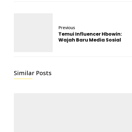
Previous
Temui Influencer Hbowin:
Wajah Baru Media Sosial
Similar Posts