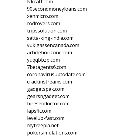
lvlcraft.com
90secondmoneyloans.com
xenmicro.com
rodrovers.com
tripssolution.com
satta-king-india.com
yukigassencanada.com
articlehorizone.com
yuqqbbzp.com
7betagents6.com
coronavirusuptodate.com
crackinstreams.com
gadgetspak.com
gearsngadget.com
hireseodoctor.com
lapsfit.com
levelup-fast.com
mytreepla.net
pokersimulations.com