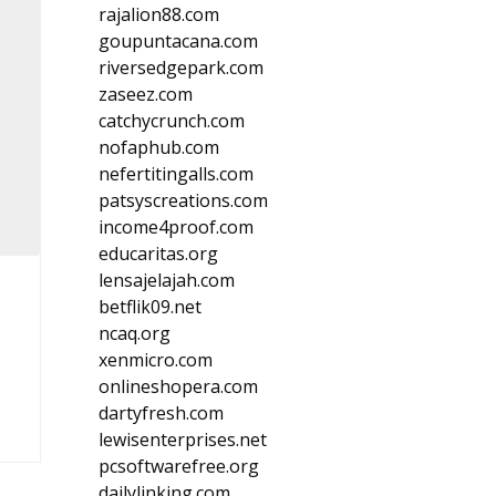
rajalion88.com
goupuntacana.com
riversedgepark.com
zaseez.com
catchycrunch.com
nofaphub.com
nefertitingalls.com
patsyscreations.com
income4proof.com
educaritas.org
lensajelajah.com
betflik09.net
ncaq.org
xenmicro.com
onlineshopera.com
dartyfresh.com
lewisenterprises.net
pcsoftwarefree.org
dailylinking.com