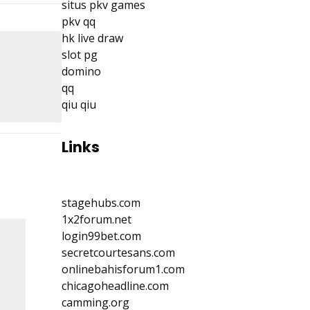
situs pkv games
pkv qq
hk live draw
slot pg
domino
qq
qiu qiu
Links
stagehubs.com
1x2forum.net
login99bet.com
secretcourtesans.com
onlinebahisforum1.com
chicagoheadline.com
camming.org