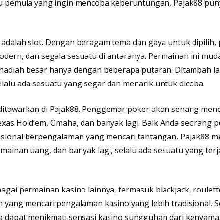
au pemula yang ingin mencoba keberuntungan, Pajak88 pun
 adalah slot. Dengan beragam tema dan gaya untuk dipilih,
modern, dan segala sesuatu di antaranya. Permainan ini mud
diah besar hanya dengan beberapa putaran. Ditambah la
lalu ada sesuatu yang segar dan menarik untuk dicoba.
 ditawarkan di Pajak88. Penggemar poker akan senang me
exas Hold’em, Omaha, dan banyak lagi. Baik Anda seorang 
esional berpengalaman yang mencari tantangan, Pajak88 me
inan uang, dan banyak lagi, selalu ada sesuatu yang terja
agai permainan kasino lainnya, termasuk blackjack, roulett
 yang mencari pengalaman kasino yang lebih tradisional. Sel
da dapat menikmati sensasi kasino sungguhan dari kenyam