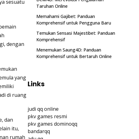
ya sesuatu
Taruhan Online
Memahami Gajibet: Panduan
Komprehensif untuk Pengguna Baru
 pemain
Temukan Sensasi Majestibet: Panduan
ah
Komprehensif
gi, dengan
Menemukan Saung4D: Panduan
Komprehensif untuk Bertaruh Online
nemukan
pemula yang
Links
miliki
di di ruang
judi qq online
pkv games resmi
e, dan
pkv games dominoqq
ain itu,
bandarqq
anan rumah
adu qq