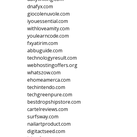
dnafyx.com
giocolenuvole.com
iyouessential.com
withloveamity.com
youlearncode.com
fxyatirim.com
abbuguide.com
technologyresult.com
webhostingoffers.org
whatszow.com
ehomeamerca.com
techintendo.com
techgreenpure.com
bestdropshipstore.com
cartelreviews.com
surfsway.com
nailartproduct.com
digitactseed.com