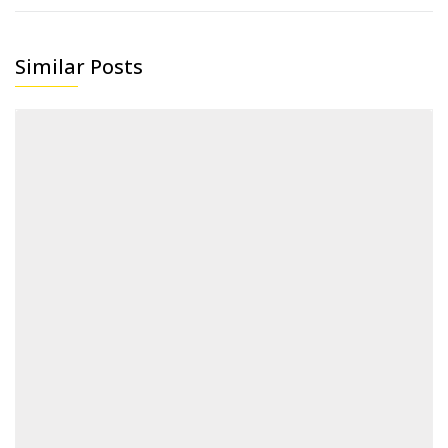
Similar Posts