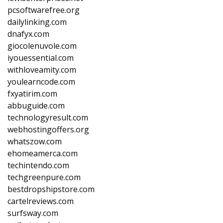
pcsoftwarefree.org
dailylinking.com
dnafyx.com
giocolenuvole.com
iyouessential.com
withloveamity.com
youlearncode.com
fxyatirim.com
abbuguide.com
technologyresult.com
webhostingoffers.org
whatszow.com
ehomeamerca.com
techintendo.com
techgreenpure.com
bestdropshipstore.com
cartelreviews.com
surfsway.com