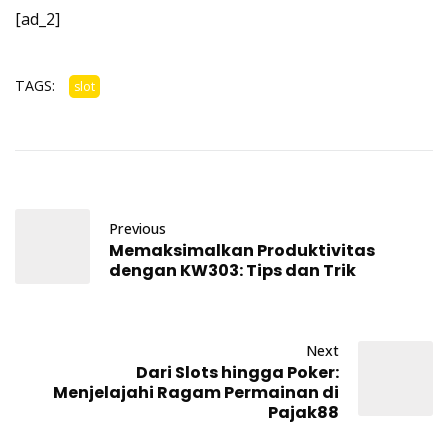
[ad_2]
TAGS:
slot
Previous
Memaksimalkan Produktivitas
dengan KW303: Tips dan Trik
Next
Dari Slots hingga Poker:
Menjelajahi Ragam Permainan di
Pajak88