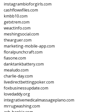
instagrambioforgirls.com
cashflowxfiles.com
kmbb10.com
getxtrem.com
weactinfo.com
meshingsocial.com
thearguer.com
marketing-mobile-app.com
floralpunchcraft.com
fiasone.com
danktankbattery.com
mealudo.com
charlie-day.com
livedirectbettingpoker.com
foxbusinessupdate.com
lovedaddy.org
integrativemedicalmassageplano.com
mrrugwashing.com