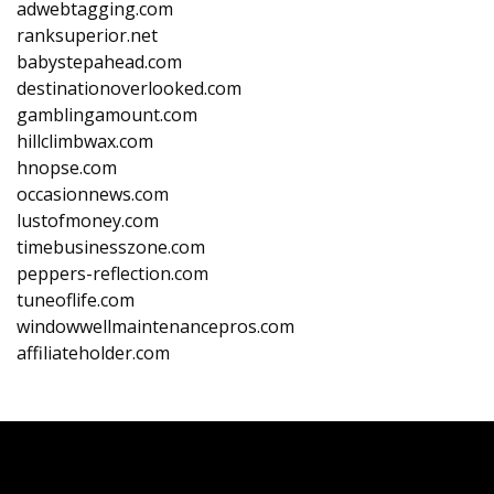
adwebtagging.com
ranksuperior.net
babystepahead.com
destinationoverlooked.com
gamblingamount.com
hillclimbwax.com
hnopse.com
occasionnews.com
lustofmoney.com
timebusinesszone.com
peppers-reflection.com
tuneoflife.com
windowwellmaintenancepros.com
affiliateholder.com