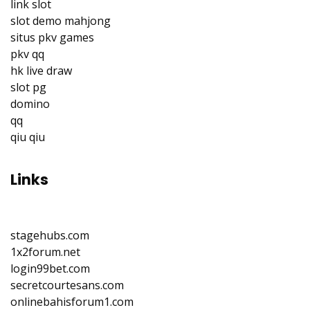
link slot
slot demo mahjong
situs pkv games
pkv qq
hk live draw
slot pg
domino
qq
qiu qiu
Links
stagehubs.com
1x2forum.net
login99bet.com
secretcourtesans.com
onlinebahisforum1.com