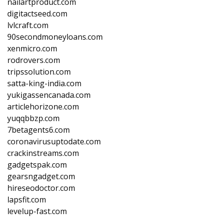
nailartproduct.com
digitactseed.com
lvlcraft.com
90secondmoneyloans.com
xenmicro.com
rodrovers.com
tripssolution.com
satta-king-india.com
yukigassencanada.com
articlehorizone.com
yuqqbbzp.com
7betagents6.com
coronavirusuptodate.com
crackinstreams.com
gadgetspak.com
gearsngadget.com
hireseodoctor.com
lapsfit.com
levelup-fast.com