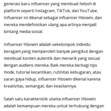
generasi baru influencer yang membuat heboh di
platform seperti Instagram, TikTok, dan YouTube.
Influencer ini dikenal sebagai influencer Hbowin, dan
mereka mendefinisikan ulang apa artinya menjadi
bintang media sosial.
Influencer Hbowin adalah sekelompok individu
beragam yang memperoleh banyak pengikut dengan
membuat konten autentik dan menarik yang sesuai
dengan audiens mereka. Baik mereka berbagi tips
mode, tutorial kecantikan, rutinitas kebugaran, atau
saran gaya hidup, influencer Hbowin dikenal karena
kreativitas, semangat, dan keasliannya.
Salah satu karakteristik utama influencer Hbowin
adalah kemampuan mereka untuk terhubung dengan