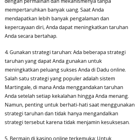
dengan permainan dan mekanismenya tanpa
mempertaruhkan banyak uang. Saat Anda
mendapatkan lebih banyak pengalaman dan
kepercayaan diri, Anda dapat meningkatkan taruhan
Anda secara bertahap.
4. Gunakan strategi taruhan: Ada beberapa strategi
taruhan yang dapat Anda gunakan untuk
meningkatkan peluang sukses Anda di Dadu online.
Salah satu strategi yang populer adalah sistem
Martingale, di mana Anda menggandakan taruhan
Anda setelah setiap kekalahan hingga Anda menang.
Namun, penting untuk berhati-hati saat menggunakan
strategi taruhan dan tidak hanya mengandalkan
strategi tersebut karena tidak menjamin kesuksesan.
5. Bermain di kasino online terkemuka: Untuk