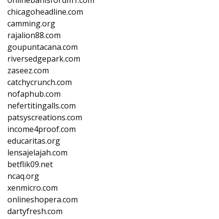
onlinebahisforum1.com
chicagoheadline.com
camming.org
rajalion88.com
goupuntacana.com
riversedgepark.com
zaseez.com
catchycrunch.com
nofaphub.com
nefertitingalls.com
patsyscreations.com
income4proof.com
educaritas.org
lensajelajah.com
betflik09.net
ncaq.org
xenmicro.com
onlineshopera.com
dartyfresh.com