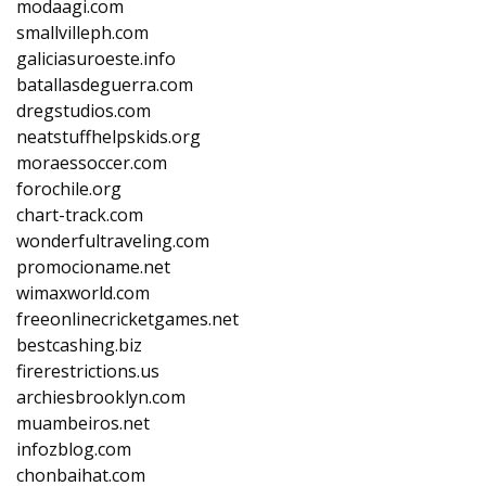
modaagi.com
smallvilleph.com
galiciasuroeste.info
batallasdeguerra.com
dregstudios.com
neatstuffhelpskids.org
moraessoccer.com
forochile.org
chart-track.com
wonderfultraveling.com
promocioname.net
wimaxworld.com
freeonlinecricketgames.net
bestcashing.biz
firerestrictions.us
archiesbrooklyn.com
muambeiros.net
infozblog.com
chonbaihat.com