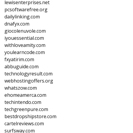
lewisenterprises.net
pcsoftwarefree.org
dailylinking.com
dnafyx.com
giocolenuvole.com
iyouessential.com
withloveamity.com
youlearncode.com
fxyatirim.com
abbuguide.com
technologyresult.com
webhostingoffers.org
whatszow.com
ehomeamerca.com
techintendo.com
techgreenpure.com
bestdropshipstore.com
cartelreviews.com
surfsway.com