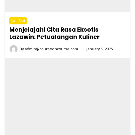
Judi Slot
Menjelajahi Cita Rasa Eksotis
Lazawin: Petualangan Kuliner
By
admin@courseoncourse.com
January 5, 2025