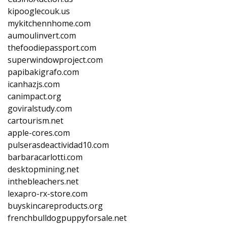
kipooglecouk.us
mykitchennhome.com
aumoulinvert.com
thefoodiepassport.com
superwindowproject.com
papibakigrafo.com
icanhazjs.com
canimpact.org
goviralstudy.com
cartourism.net
apple-cores.com
pulserasdeactividad10.com
barbaracarlotti.com
desktopmining.net
inthebleachers.net
lexapro-rx-store.com
buyskincareproducts.org
frenchbulldogpuppyforsale.net