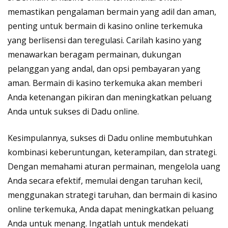
memastikan pengalaman bermain yang adil dan aman,
penting untuk bermain di kasino online terkemuka
yang berlisensi dan teregulasi. Carilah kasino yang
menawarkan beragam permainan, dukungan
pelanggan yang andal, dan opsi pembayaran yang
aman. Bermain di kasino terkemuka akan memberi
Anda ketenangan pikiran dan meningkatkan peluang
Anda untuk sukses di Dadu online.
Kesimpulannya, sukses di Dadu online membutuhkan
kombinasi keberuntungan, keterampilan, dan strategi.
Dengan memahami aturan permainan, mengelola uang
Anda secara efektif, memulai dengan taruhan kecil,
menggunakan strategi taruhan, dan bermain di kasino
online terkemuka, Anda dapat meningkatkan peluang
Anda untuk menang. Ingatlah untuk mendekati