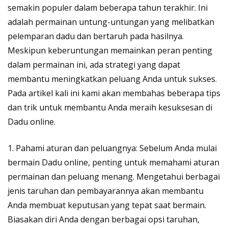
semakin populer dalam beberapa tahun terakhir. Ini
adalah permainan untung-untungan yang melibatkan
pelemparan dadu dan bertaruh pada hasilnya.
Meskipun keberuntungan memainkan peran penting
dalam permainan ini, ada strategi yang dapat
membantu meningkatkan peluang Anda untuk sukses.
Pada artikel kali ini kami akan membahas beberapa tips
dan trik untuk membantu Anda meraih kesuksesan di
Dadu online.
1. Pahami aturan dan peluangnya: Sebelum Anda mulai
bermain Dadu online, penting untuk memahami aturan
permainan dan peluang menang. Mengetahui berbagai
jenis taruhan dan pembayarannya akan membantu
Anda membuat keputusan yang tepat saat bermain.
Biasakan diri Anda dengan berbagai opsi taruhan,