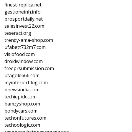
finest-replica.net
gestioneinh.info
prosportdaily.net
salesinvest22.com
teseract.org
trendy-ama-shop.com
ufabett732m7.com
visiofood.com
droidwindow.com
freeprsubmission.com
ufagold666.com
myinteriorblog.com
bnewsindia.com
techiepick.com
bamzyshop.com
pondycars.com
techonfutures.com
techoologic.com