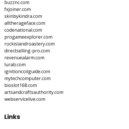
buzznc.com
fxjoiner.com
skinbykindra.com
alltherageface.com
codenational.com
progameexplorer.com
rockislandroastery.com
directselling-pro.com
revenuealarm.com
lurab.com
ignitioncoilguide.com
mytechcomputer.com
bioslot168.com
artsandcraftsauthority.com
webservicelive.com
Links