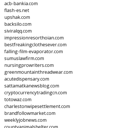
acb-bankia.com
flash-es.net
upshak.com
backsilo.com
siviralqq.com
impressionresorthoian.com
bestfreakingclothesever.com
falling-film-evaporator.com
sumuslawfirm.com
nursingprowriters.com
greenmountainthreadwear.com
acutedispensary.com
sattamatkanewsblog.com
cryptocurrencytradingcn.com
totowaz.com
charlestonwipesettlement.com
brandfollowmarket.com
weeklyjobnews.com
countyanimalshelter.com