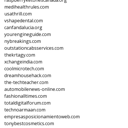
raspberryketonescanada.org
medihealthrules.com
usathrill.com
vshapedental.com
canfandalucia.org
yourengineguide.com
nybreakings.com
outstationcabsservices.com
thekrtagy.com
xchangeindia.com
coolmicrotech.com
dreamhousehack.com
the-techteacher.com
automobilenews-online.com
fashionalltimes.com
totaldigitalforum.com
technoarmaan.com
empresasposicionamientoweb.com
tonybestcosmetics.com