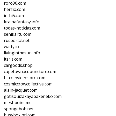
roro90.com
herzio.com
in-hi5.com
krainafantasy.info
todas-noticias.com
senikartu.com
rusportal.net
watty.io
livinginthesun.info
itsriz.com
cargoods.shop
capetownacupuncture.com
bitcoinvideospro.com
cosmiccrowcollective.com
alain-jacquet.com
gotisouizakayabakeneko.com
meshpoint.me
spongebob.net
busyboxintl.com