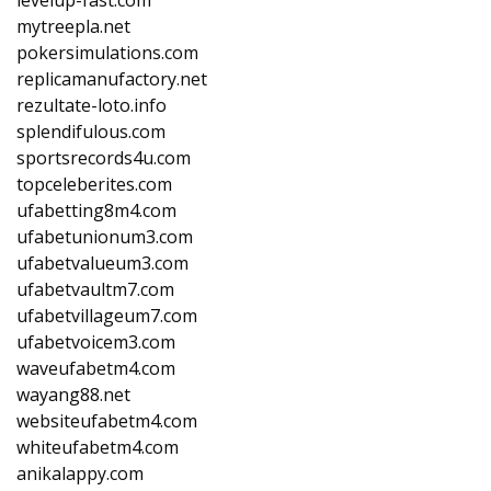
levelup-fast.com
mytreepla.net
pokersimulations.com
replicamanufactory.net
rezultate-loto.info
splendifulous.com
sportsrecords4u.com
topceleberites.com
ufabetting8m4.com
ufabetunionum3.com
ufabetvalueum3.com
ufabetvaultm7.com
ufabetvillageum7.com
ufabetvoicem3.com
waveufabetm4.com
wayang88.net
websiteufabetm4.com
whiteufabetm4.com
anikalappy.com